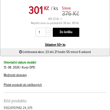
301
Kč
/ ks
Sleva
376 Kč
401,33 Kč / l
Nejnižší cena za posledních 30 dní: 301 Kč
+
-
Skladem 50+ ks
Limitovaná akce: 23 dní 21 hodin 55 minut 6 sekund
Orientační datum dodání
13. 08. 2026 | Kurýr DPD
Možnosti dopravy
Přidat produkt do oblíbených
Kód produktu
511224707942-24_075