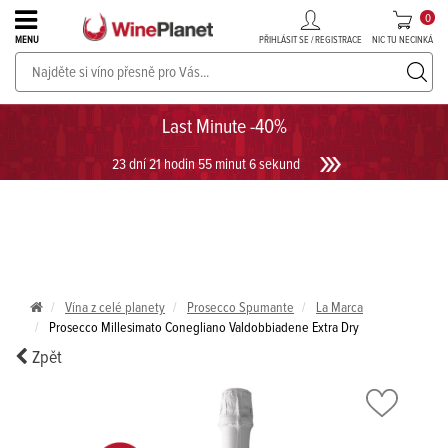
0
PŘIHLÁSIT SE / REGISTRACE
NIC TU NECINKÁ
MENU
PROSECCO v akci až do -30%!
UKÁZAT PROSECCO
Last Minute -40%
23 dní 21 hodin 55 minut 6 sekund
Vína z celé planety
Prosecco Spumante
La Marca
Prosecco Millesimato Conegliano Valdobbiadene Extra Dry
Zpět