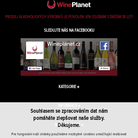
PRODEJ ALKOHOLICKÝCH VÝROBKŮ JE POVOLEN JEN OSOBÁM STARŠÍM 18 LET!
SLEDUJTE NÁS NA FACEBOOKU
KATEGORIE
INFORMACE
Souhlasem se zpracováním dat nám
pomáháte zlepšovat naše služby.
Děkujeme.
WINEPLANET.CZ
Pro fungování naší stránky používáme nezbytné cookies umožňující realizovat