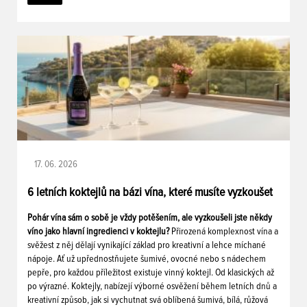
17. 06. 2026
6 letních koktejlů na bázi vína, které musíte vyzkoušet
Pohár vína sám o sobě je vždy potěšením, ale vyzkoušeli jste někdy
víno jako hlavní ingredienci v koktejlu?
Přirozená komplexnost vína a
svěžest z něj dělají vynikající základ pro kreativní a lehce míchané
nápoje. Ať už upřednostňujete šumivé, ovocné nebo s nádechem
pepře, pro každou příležitost existuje vinný koktejl. Od klasických až
po výrazné. Koktejly, nabízejí výborné osvěžení během letních dnů a
kreativní způsob, jak si vychutnat svá oblíbená šumivá, bílá, růžová