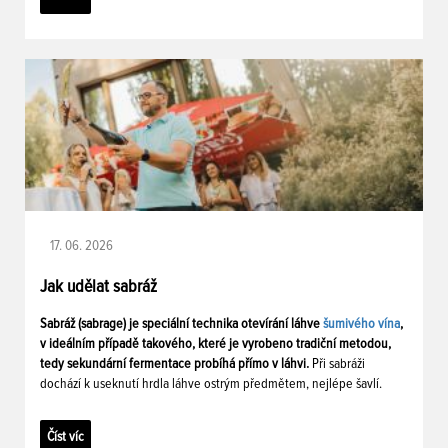
17. 06. 2026
Jak udělat sabráž
Sabráž (sabrage) je speciální technika otevírání láhve
šumivého vína
,
v ideálním případě takového, které je vyrobeno tradiční metodou,
tedy sekundární fermentace probíhá přímo v láhvi.
Při sabráži
dochází k useknutí hrdla láhve ostrým předmětem, nejlépe šavlí.
Číst víc