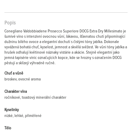
Popis
Conegliano Valdobbiadene Prosecco Superiore DOCG Extra Dry Millesimato je
šumivé víno s intenzivní ovocnou vůní, lákavou, šťavnatou chutí připomínající
dužninu bílého ovoce a elegantní dochutí s čistými tóny jablka. Dokonale
vyvážená bohatá chuť, kyselost, jemnost a skvělá svěžest. Ve vůni tóny jablka a
hrušek odhalují květinové náznaky vistárie a akácie. Stejně elegantní jako
jemná tapisérie vinic označujících kopce, kde se hrozny s označením DOCG
pěstují a sklízejí výhradně ručně.
Chuť a vůně
broskev, ovocné aroma
Charakter vína
ročníkové, toastový minerální charakter
Kyselinky
nízké, lehké, přiměřené
Tělo