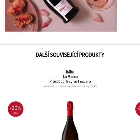
DALŠÍ SOUVISEJÍCÍ PRODUKTY
Itálie
La Marca
Prosecco Treviso Foscaro
spumante - šumivé víno bílé - extra dry - 0,75l
-20%