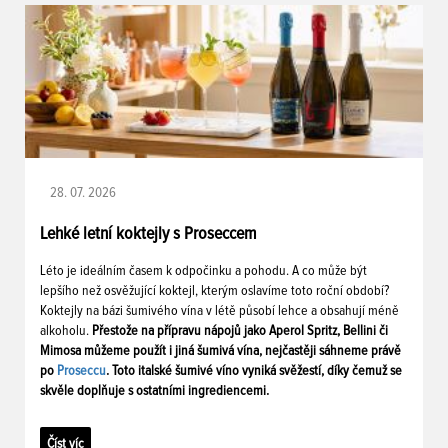
28. 07. 2026
Lehké letní koktejly s Proseccem
Léto je ideálním časem k odpočinku a pohodu. A co může být
lepšího než osvěžující koktejl, kterým oslavíme toto roční období?
Koktejly na bázi šumivého vína v létě působí lehce a obsahují méně
alkoholu.
Přestože na přípravu nápojů jako Aperol Spritz, Bellini či
Mimosa můžeme použít i jiná šumivá vína, nejčastěji sáhneme právě
po
Proseccu
. Toto italské šumivé víno vyniká svěžestí, díky čemuž se
skvěle doplňuje s ostatními ingrediencemi.
Číst víc