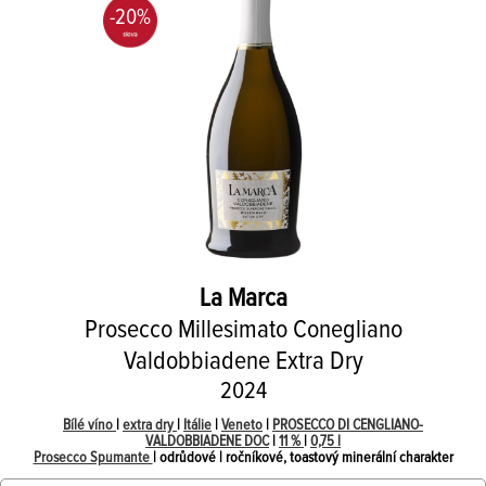
-20%
La Marca
Prosecco Millesimato Conegliano
Valdobbiadene Extra Dry
2024
Bílé víno
|
extra dry
|
Itálie
|
Veneto
|
PROSECCO DI CENGLIANO-
VALDOBBIADENE DOC
|
11 %
|
0,75 l
Prosecco Spumante
| odrůdové | ročníkové, toastový minerální charakter