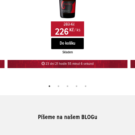
283 Kč
226
Kč
/ ks
Skladem
23 dní 21 hodin 55 minut 6 sekund
Píšeme na našem BLOGu