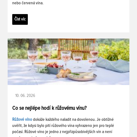
nebo červená vína.
Číst víc
10. 06. 2026
Co se nejlépe hodí k růžovému vínu?
Růžové víno
dokáže každého naladit na dovolenou. Je obtížné
uvěřit, že kdysi bylo pití růžového vína vyhrazeno jen pro teplé
počasí. Růžové víno je jedno z nejpřizpůsobivějších vín a není