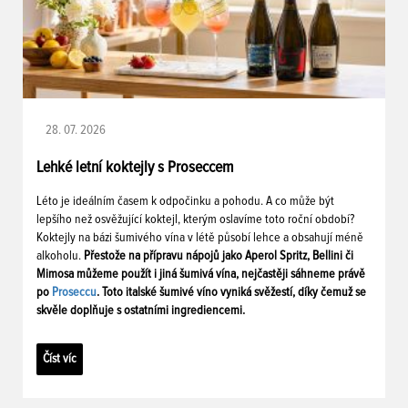
28. 07. 2026
Lehké letní koktejly s Proseccem
Léto je ideálním časem k odpočinku a pohodu. A co může být
lepšího než osvěžující koktejl, kterým oslavíme toto roční období?
Koktejly na bázi šumivého vína v létě působí lehce a obsahují méně
alkoholu.
Přestože na přípravu nápojů jako Aperol Spritz, Bellini či
Mimosa můžeme použít i jiná šumivá vína, nejčastěji sáhneme právě
po
Proseccu
. Toto italské šumivé víno vyniká svěžestí, díky čemuž se
skvěle doplňuje s ostatními ingrediencemi.
Číst víc