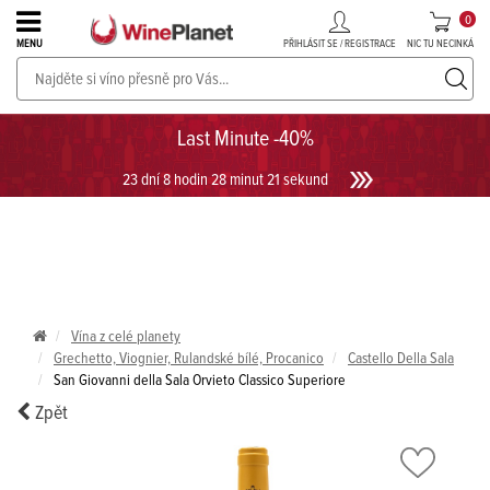
0
PŘIHLÁSIT SE / REGISTRACE
NIC TU NECINKÁ
MENU
PROSECCO v akci až do -30%!
UKÁZAT PROSECCO
Last Minute -40%
23 dní 8 hodin 28 minut 21 sekund
Vína z celé planety
Grechetto, Viognier, Rulandské bílé, Procanico
Castello Della Sala
San Giovanni della Sala Orvieto Classico Superiore
Zpět