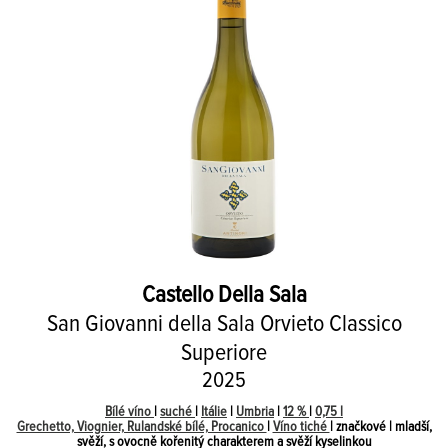
Castello Della Sala
San Giovanni della Sala Orvieto Classico
Superiore
2025
Bílé víno
|
suché
|
Itálie
|
Umbria
|
12 %
|
0,75 l
Grechetto, Viognier, Rulandské bílé, Procanico
|
Víno tiché
| značkové | mladší,
svěží, s ovocně kořenitý charakterem a svěží kyselinkou