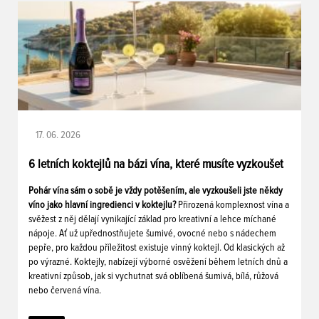
17. 06. 2026
6 letních koktejlů na bázi vína, které musíte vyzkoušet
Pohár vína sám o sobě je vždy potěšením, ale vyzkoušeli jste někdy
víno jako hlavní ingredienci v koktejlu?
Přirozená komplexnost vína a
svěžest z něj dělají vynikající základ pro kreativní a lehce míchané
nápoje. Ať už upřednostňujete šumivé, ovocné nebo s nádechem
pepře, pro každou příležitost existuje vinný koktejl. Od klasických až
po výrazné. Koktejly, nabízejí výborné osvěžení během letních dnů a
kreativní způsob, jak si vychutnat svá oblíbená šumivá, bílá, růžová
nebo červená vína.