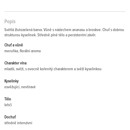
Popis
Světlá žlutozelená barva. Vůně s nádechem ananasu a broskve. Chuť s dobrou
strukturou kyselinek. Středně plné tělo a perzistentní závěr.
Chuť a vůně
meruňka, florální aroma
Charakter vína
mladší, svěží, s ovocně kořenitý charakterem a svěží kyselinkou
Kyselinky
osvěžující, nevtíravé
Tělo
lehčí
Dochuť
středně intenzivní