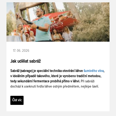
17. 06. 2026
Jak udělat sabráž
Sabráž (sabrage) je speciální technika otevírání láhve
šumivého vína
,
v ideálním případě takového, které je vyrobeno tradiční metodou,
tedy sekundární fermentace probíhá přímo v láhvi.
Při sabráži
dochází k useknutí hrdla láhve ostrým předmětem, nejlépe šavlí.
Číst víc