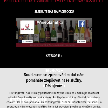
PRODEJ ALKOHOLICKÝCH VÝROBKŮ JE POVOLEN JEN OSOBÁM STARŠÍM 18 LET!
SLEDUJTE NÁS NA FACEBOOKU
KATEGORIE
INFORMACE
Souhlasem se zpracováním dat nám
pomáháte zlepšovat naše služby.
Děkujeme.
WINEPLANET.CZ
Pro fungování naší stránky používáme nezbytné cookies umožňující realizovat
základní funkcionality webové stránky. Rádi bychom také využívali dobrovolných
cookies, které nám pomohou zlepšit fungování eshopu, uživatelskou zkušenost a
zobrazovat vám relevantní nabídky. Pro jejich povolení prosím odklikněte souhlas.