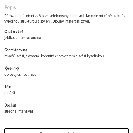
Popis
Přirozeně působící vlašák ze selektovaných hroznů. Komplexní vůně a chuť s
výbornou strukturou a stylem. Dlouhý, minerální závěr.
Chuť a vůně
jablko, citrusové aroma
Charakter vína
mladší, svěží, s ovocně kořenitý charakterem a svěží kyselinkou
Kyselinky
osvěžující, nevtíravé
Tělo
plnější
Dochuť
středně intenzivní