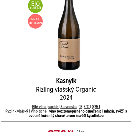
BIO
certifikát
NÍZKÝ
HISTAMIN
Kasnyik
Rizling vlašský Organic
2024
Bílé víno
|
suché
|
Slovensko
|
13,5 %
|
0,75 l
Ryzlink vlašský
|
Víno tiché
| víno bez zemepisného označenia | mladší, svěží, s
ovocně kořenitý charakterem a svěží kyselinkou