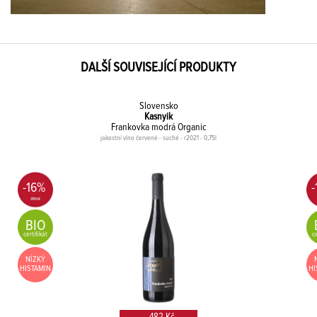
DALŠÍ SOUVISEJÍCÍ PRODUKTY
Slovensko
Kasnyik
Frankovka modrá Organic
jakostní víno červené - suché - r2021 - 0,75l
-16%
-
BIO
certifikát
ce
NÍZKÝ
HISTAMIN
HI