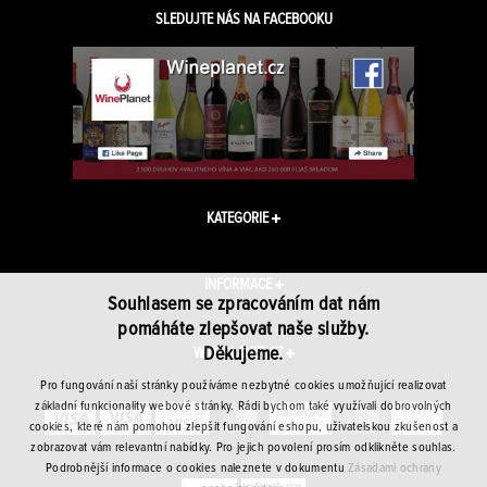
SLEDUJTE NÁS NA FACEBOOKU
KATEGORIE
INFORMACE
Souhlasem se zpracováním dat nám
pomáháte zlepšovat naše služby.
Děkujeme.
WINEPLANET.CZ
Pro fungování naší stránky používáme nezbytné cookies umožňující realizovat
základní funkcionality webové stránky. Rádi bychom také využívali dobrovolných
cookies, které nám pomohou zlepšit fungování eshopu, uživatelskou zkušenost a
zobrazovat vám relevantní nabídky. Pro jejich povolení prosím odklikněte souhlas.
Podrobnější informace o cookies naleznete v dokumentu
Zásadami ochrany