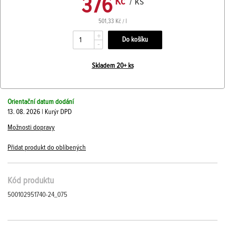
376
Kč
/ ks
501,33 Kč / l
+
-
Skladem 20+ ks
Orientační datum dodání
13. 08. 2026 | Kurýr DPD
Možnosti dopravy
Přidat produkt do oblíbených
Kód produktu
500102951740-24_075