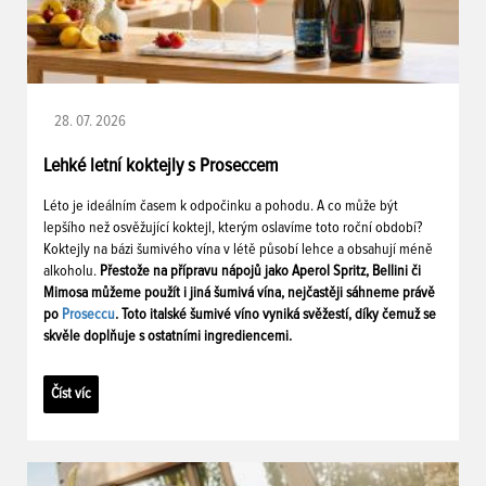
28. 07. 2026
Lehké letní koktejly s Proseccem
Léto je ideálním časem k odpočinku a pohodu. A co může být
lepšího než osvěžující koktejl, kterým oslavíme toto roční období?
Koktejly na bázi šumivého vína v létě působí lehce a obsahují méně
alkoholu.
Přestože na přípravu nápojů jako Aperol Spritz, Bellini či
Mimosa můžeme použít i jiná šumivá vína, nejčastěji sáhneme právě
po
Proseccu
. Toto italské šumivé víno vyniká svěžestí, díky čemuž se
skvěle doplňuje s ostatními ingrediencemi.
Číst víc