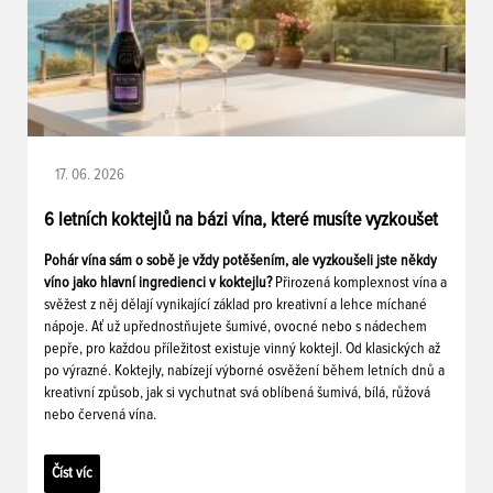
17. 06. 2026
6 letních koktejlů na bázi vína, které musíte vyzkoušet
Pohár vína sám o sobě je vždy potěšením, ale vyzkoušeli jste někdy
víno jako hlavní ingredienci v koktejlu?
Přirozená komplexnost vína a
svěžest z něj dělají vynikající základ pro kreativní a lehce míchané
nápoje. Ať už upřednostňujete šumivé, ovocné nebo s nádechem
pepře, pro každou příležitost existuje vinný koktejl. Od klasických až
po výrazné. Koktejly, nabízejí výborné osvěžení během letních dnů a
kreativní způsob, jak si vychutnat svá oblíbená šumivá, bílá, růžová
nebo červená vína.
Číst víc