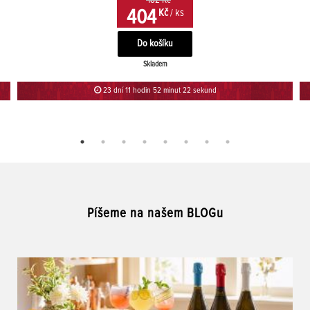
482 Kč
404
Kč
/ ks
Skladem
23 dní 11 hodin 52 minut 22 sekund
Píšeme na našem BLOGu