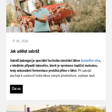
17. 06. 2026
Jak udělat sabráž
Sabráž (sabrage) je speciální technika otevírání láhve
šumivého vína
,
v ideálním případě takového, které je vyrobeno tradiční metodou,
tedy sekundární fermentace probíhá přímo v láhvi.
Při sabráži
dochází k useknutí hrdla láhve ostrým předmětem, nejlépe šavlí.
Číst víc