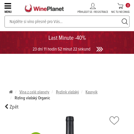
0
PŘIHLÁSIT SE / REGISTRACE
NIC TU NECINKÁ
MENU
PROSECCO v akci až do -30%!
UKÁZAT PROSECCO
Last Minute -40%
23 dní 11 hodin 52 minut 22 sekund
Vína z celé planety
Ryzlink vlašský
Kasnyik
Rizling vlašský Organic
Zpět