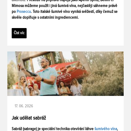
Mimosa můžeme použít i jiná šumivá vína, nejčastěji sáhneme právě
po
Proseccu
. Toto italské šumivé víno vyniká svěžestí, díky čemuž se
skvěle doplňuje s ostatními ingrediencemi.
Číst víc
17. 06. 2026
Jak udělat sabráž
Sabráž (sabrage) je speciální technika otevírání láhve
šumivého vína
,