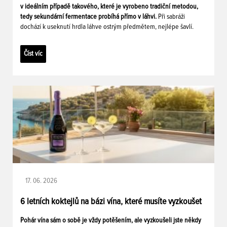
v ideálním případě takového, které je vyrobeno tradiční metodou,
tedy sekundární fermentace probíhá přímo v láhvi.
Při sabráži
dochází k useknutí hrdla láhve ostrým předmětem, nejlépe šavlí.
Číst víc
17. 06. 2026
6 letních koktejlů na bázi vína, které musíte vyzkoušet
Pohár vína sám o sobě je vždy potěšením, ale vyzkoušeli jste někdy