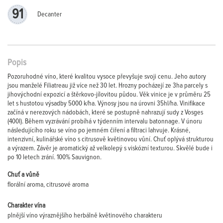
91
Decanter
Popis
Pozoruhodné víno, které kvalitou vysoce převyšuje svoji cenu. Jeho autory
jsou manželé Filiatreau již více než 30 let. Hrozny pocházejí ze 3ha parcely s
jihovýchodní expozicí a štěrkovo-jílovitou půdou. Věk vinice je v průměru 25
let s hustotou výsadby 5000 k/ha. Výnosy jsou na úrovni 35hl/ha. Vinifikace
začíná v nerezových nádobách, které se postupně nahrazují sudy z Vosges
(400l). Během vyzrávání probíhá v týdenním intervalu batonnage. V únoru
následujícího roku se víno po jemném čiření a filtraci lahvuje. Krásné,
intenzivní, kulinářské víno s citrusově květinovou vůní. Chuť oplývá strukturou
a výrazem. Závěr je aromatický až velkolepý s viskózní texturou. Skvělé bude i
po 10 letech zrání. 100% Sauvignon.
Chuť a vůně
florální aroma, citrusové aroma
Charakter vína
plnější víno výraznějšího herbálně květinového charakteru