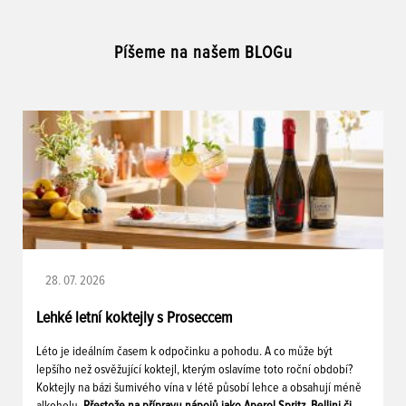
Píšeme na našem BLOGu
28. 07. 2026
Lehké letní koktejly s Proseccem
Léto je ideálním časem k odpočinku a pohodu. A co může být
lepšího než osvěžující koktejl, kterým oslavíme toto roční období?
Koktejly na bázi šumivého vína v létě působí lehce a obsahují méně
alkoholu.
Přestože na přípravu nápojů jako Aperol Spritz, Bellini či