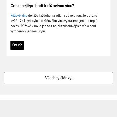
Co se nejlépe hodí k růžovému vínu?
Růžové víno
dokáže každého naladit na dovolenou. Je obtížné
uvěřit, že kdysi bylo pití růžového vína vyhrazeno jen pro teplé
počasí. Růžové víno je jedno z nejpřizpůsobivějších vín a není
vyrobeno v jednom stylu.
Číst víc
Všechny články...