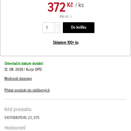
372
Kč
/ ks
496 Kč / l
+
-
Skladem 100+ ks
Orientační datum dodání
12. 08. 2026 | Kurýr DPD
Možnosti dopravy
Přidat produkt do oblíbených
Kód produktu
510708801545-23_075
Hodnocení