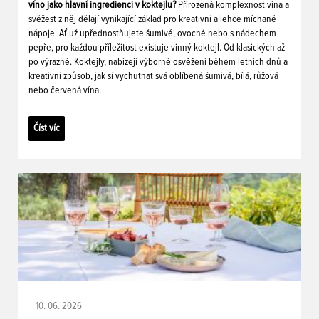
víno jako hlavní ingredienci v koktejlu?
Přirozená komplexnost vína a
svěžest z něj dělají vynikající základ pro kreativní a lehce míchané
nápoje. Ať už upřednostňujete šumivé, ovocné nebo s nádechem
pepře, pro každou příležitost existuje vinný koktejl. Od klasických až
po výrazné. Koktejly, nabízejí výborné osvěžení během letních dnů a
kreativní způsob, jak si vychutnat svá oblíbená šumivá, bílá, růžová
nebo červená vína.
Číst víc
10. 06. 2026