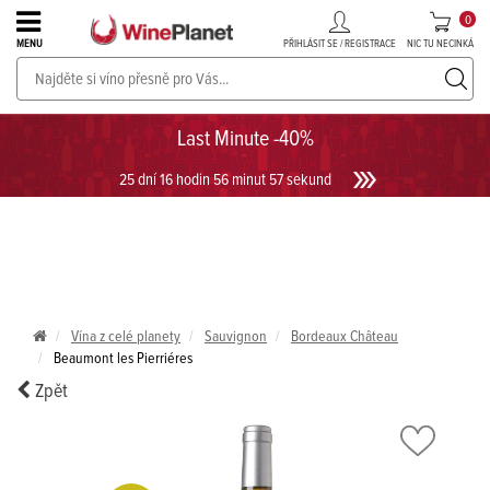
0
PŘIHLÁSIT SE / REGISTRACE
NIC TU NECINKÁ
MENU
PROSECCO v akci až do -30%!
UKÁZAT PROSECCO
Last Minute -40%
25 dní 16 hodin 56 minut 57 sekund
Vína z celé planety
Sauvignon
Bordeaux Château
Beaumont les Pierriéres
Zpět