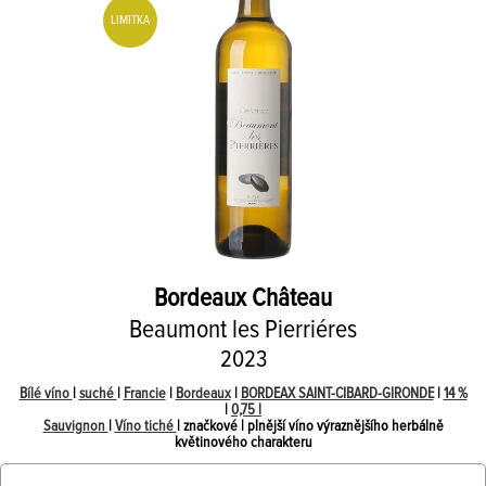
LIMITKA
Bordeaux Château
Beaumont les Pierriéres
2023
Bílé víno
|
suché
|
Francie
|
Bordeaux
|
BORDEAX SAINT-CIBARD-GIRONDE
|
14 %
|
0,75 l
Sauvignon
|
Víno tiché
| značkové | plnější víno výraznějšího herbálně
květinového charakteru