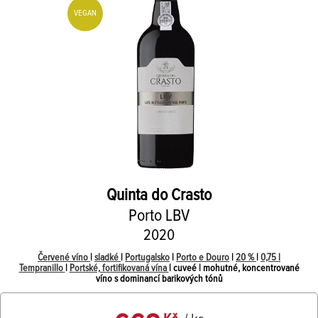
VEGAN
Quinta do Crasto
Porto LBV
2020
Červené víno
|
sladké
|
Portugalsko
|
Porto e Douro
|
20 %
|
0,75 l
Tempranillo
|
Portské, fortifikovaná vína
| cuveé | mohutné, koncentrované
víno s dominancí barikových tónů