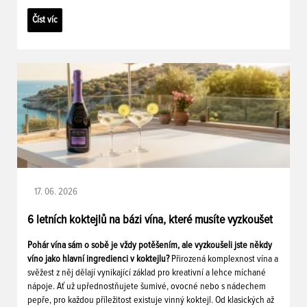
Číst víc
17. 06. 2026
6 letních koktejlů na bázi vína, které musíte vyzkoušet
Pohár vína sám o sobě je vždy potěšením, ale vyzkoušeli jste někdy
víno jako hlavní ingredienci v koktejlu?
Přirozená komplexnost vína a
svěžest z něj dělají vynikající základ pro kreativní a lehce míchané
nápoje. Ať už upřednostňujete šumivé, ovocné nebo s nádechem
pepře, pro každou příležitost existuje vinný koktejl. Od klasických až