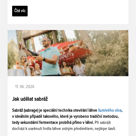
Číst víc
17. 06. 2026
Jak udělat sabráž
Sabráž (sabrage) je speciální technika otevírání láhve
šumivého vína
,
v ideálním případě takového, které je vyrobeno tradiční metodou,
tedy sekundární fermentace probíhá přímo v láhvi.
Při sabráži
dochází k useknutí hrdla láhve ostrým předmětem, nejlépe šavlí.