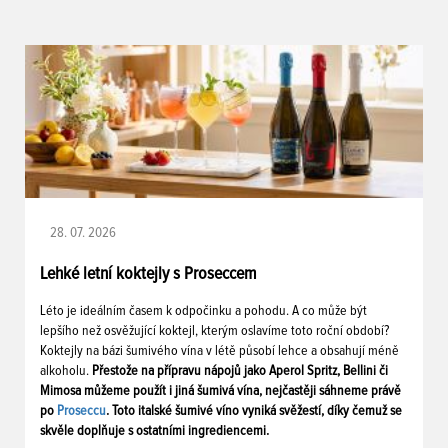
28. 07. 2026
Lehké letní koktejly s Proseccem
Léto je ideálním časem k odpočinku a pohodu. A co může být
lepšího než osvěžující koktejl, kterým oslavíme toto roční období?
Koktejly na bázi šumivého vína v létě působí lehce a obsahují méně
alkoholu.
Přestože na přípravu nápojů jako Aperol Spritz, Bellini či
Mimosa můžeme použít i jiná šumivá vína, nejčastěji sáhneme právě
po
Proseccu
. Toto italské šumivé víno vyniká svěžestí, díky čemuž se
skvěle doplňuje s ostatními ingrediencemi.