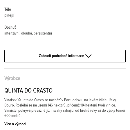
Tělo
plnější
Dochuť
intenzivní, dlouhá, perzistentní
Zobrazit podrobné informace
Výrobce
QUINTA DO CRASTO
Vinařství Quinta do Crasto se nachází v Portugalsku, na levém břehu řeky
Douro. Rozléhá se na území 146 hektarů, přičemž 114 hektarů tvoří vinice.
Vinařství pokrývá převážně jižní svahy sahající od břehů řeky až do výšky téměř
600 metrů.
Více o výrobci