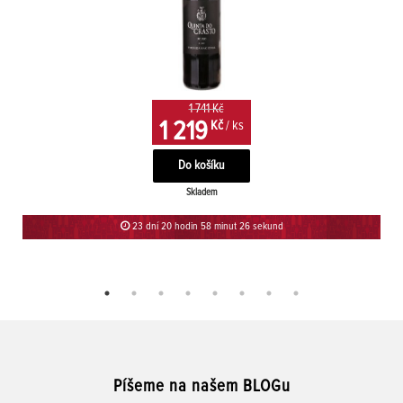
1 741 Kč
1 219
Kč
/ ks
Skladem
23 dní 20 hodin 58 minut 26 sekund
Píšeme na našem BLOGu