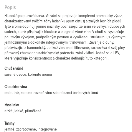
Popis
Hluboká purpurová barva. Ve vůni se projevuje komplexní aromatický výraz,
charakterizovaný svěžími tóny ladaníku (gum cistus) a zralých lesních plodů.
Tyto aroma doplňují jemné náznaky pocházející ze zrání ve velkých dubových
sudech, které přispívají k hloubce a eleganci vůně vína. V chuti se vyznačuje
poutavým vývojem, podpořeným pevnou a vyváženou strukturou, s výraznými,
jemnozrnnými a dokonale integrovanými tříslovinami. Závěr je dlouhý,
přetrvávající a harmonický. Jelikož víno není filtrované, zachovává si svůj plný
přirozený charakter a nabízí vysoký potenciál zrání v láhvi. Jedná se o LBV,
které vyjadřuje konzistentnost a charakter definující tuto kategorii.
Chuť a vůně
sušené ovoce, kořenité aroma
Charakter vína
mohutné, koncentrované víno s dominancí barikových tónů
Kyselinky
nízké, lehké, přiměřené
Taniny
jemné, zapracované, integrované