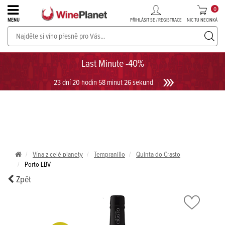
0
PŘIHLÁSIT SE / REGISTRACE
NIC TU NECINKÁ
MENU
PROSECCO v akci až do -30%!
UKÁZAT PROSECCO
Last Minute -40%
23 dní 20 hodin 58 minut 26 sekund
Vína z celé planety
Tempranillo
Quinta do Crasto
Porto LBV
Zpět