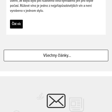
uvěřit, že kdysi bylo pití růžového vína vyhrazeno jen pro teplé
počasí. Růžové víno je jedno z nejpřizpůsobivějších vín a není
vyrobeno v jednom stylu.
Číst víc
Všechny články...