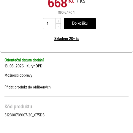
668
Kč
/ ks
890,67 Kč / l
+
-
Skladem 20+ ks
Orientační datum dodání
13. 08. 2026 | Kurýr DPD
Možnosti dopravy
Přidat produkt do oblíbených
Kód produktu
512300709107-20_075DB