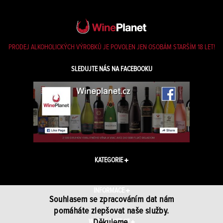
PRODEJ ALKOHOLICKÝCH VÝROBKŮ JE POVOLEN JEN OSOBÁM STARŠÍM 18 LET!
SLEDUJTE NÁS NA FACEBOOKU
KATEGORIE
INFORMACE
Souhlasem se zpracováním dat nám
pomáháte zlepšovat naše služby.
Děkujeme.
WINEPLANET.CZ