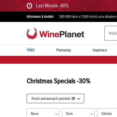
Last Minute -40%
Informace k dodání
300 000 lahví a 1 500 druhů vína skladem
VÍNO
Potraviny
Inspirace
Christmas Specials -30%
Počet zobrazených položek:
20
Barva
Druh
Odrůda