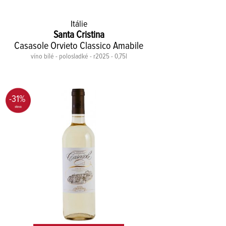
Itálie
Santa Cristina
Casasole Orvieto Classico Amabile
víno bílé - polosladké - r2025 - 0,75l
-31%