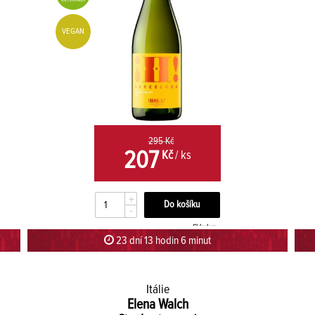
VEGAN
295 Kč
207
Kč
/ ks
+
-
Skladem
23 dní 13 hodin 5 minut 59 sekund
Itálie
Elena Walch