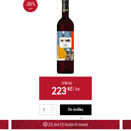
-36%
349 Kč
223
Kč
/ ks
+
-
Skladem
23 dní 13 hodin 5 minut 59 sekund