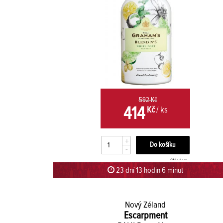
592 Kč
414
Kč
/ ks
+
-
Skladem
23 dní 13 hodin 5 minut 59 sekund
Nový Zéland
Escarpment