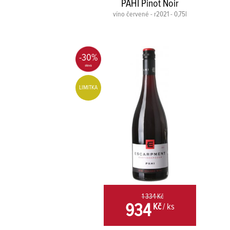
PAHI Pinot Noir
víno červené - r2021 - 0,75l
-30%
LIMITKA
1 334 Kč
934
Kč
/ ks