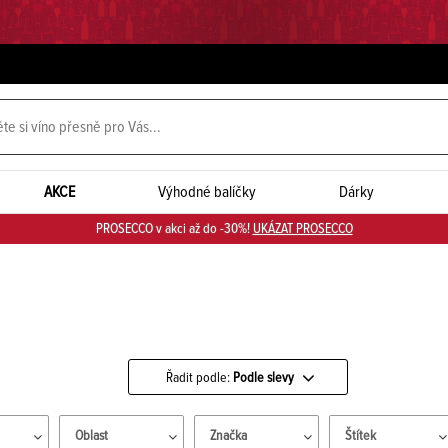
AKCE
Výhodné balíčky
Dárky
PROSECCO v akci až do -30%!
UKÁZAT PROSECCO
Řadit podle:
Podle slevy
Oblast
Značka
Štítek