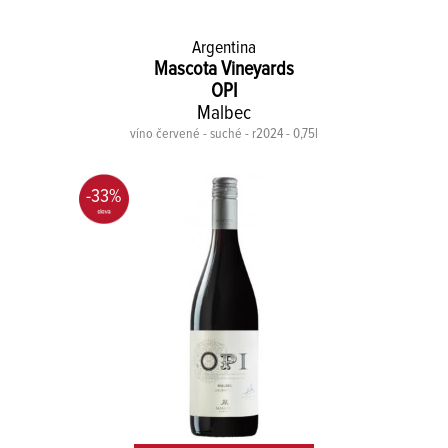
Argentina
Mascota Vineyards
OPI
Malbec
víno červené - suché - r2024 - 0,75l
-33%