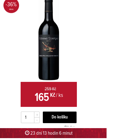
-36%
259 Kč
165
Kč
/ ks
+
-
Skladem
23 dní 13 hodin 5 minut 59 sekund