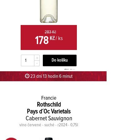
283 Kč
178
Kč
/ ks
+
-
Skladem
23 dní 13 hodin 5 minut 59 sekund
Francie
Rothschild
Pays d´Oc Varietals
Cabernet Sauvignon
víno červené - suché - r2024 - 0,75l