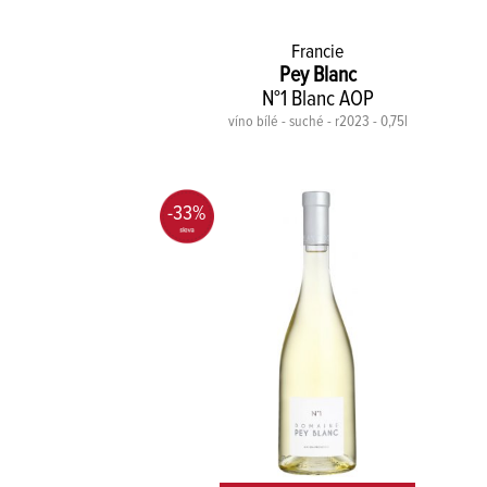
Francie
Pey Blanc
N°1 Blanc AOP
víno bílé - suché - r2023 - 0,75l
-33%