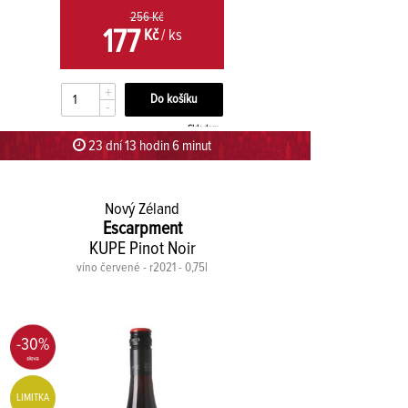
256 Kč
177
Kč
/ ks
+
-
Skladem
23 dní 13 hodin 5 minut 59 sekund
Nový Zéland
Escarpment
KUPE Pinot Noir
víno červené - r2021 - 0,75l
-30%
LIMITKA