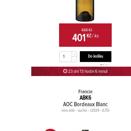
668 Kč
401
Kč
/ ks
+
-
Skladem
23 dní 13 hodin 5 minut 59 sekund
Francie
ABK6
AOC Bordeaux Blanc
víno bílé - suché - r2024 - 0,75l