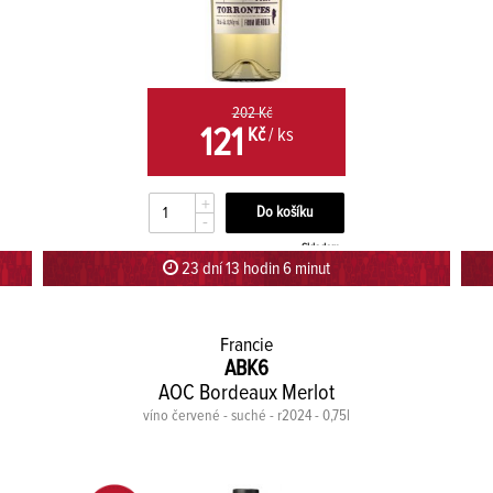
202 Kč
121
Kč
/ ks
+
-
Skladem
23 dní 13 hodin 5 minut 59 sekund
Francie
ABK6
AOC Bordeaux Merlot
víno červené - suché - r2024 - 0,75l