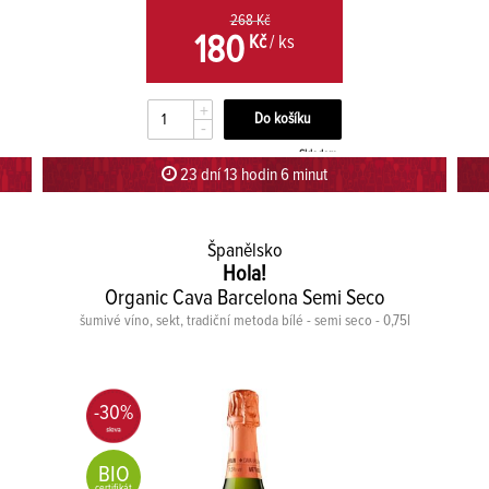
268 Kč
180
Kč
/ ks
+
-
Skladem
23 dní 13 hodin 5 minut 59 sekund
Španělsko
Hola!
Organic Cava Barcelona Semi Seco
šumivé víno, sekt, tradiční metoda bílé - semi seco - 0,75l
-30%
BIO
certifikát