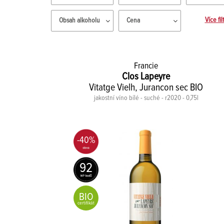
Více fil
Obsah alkoholu
Cena
Francie
Clos Lapeyre
Vitatge Vielh, Jurancon sec BIO
jakostní víno bílé - suché - r2020 - 0,75l
-40%
92
BIO
certifikát