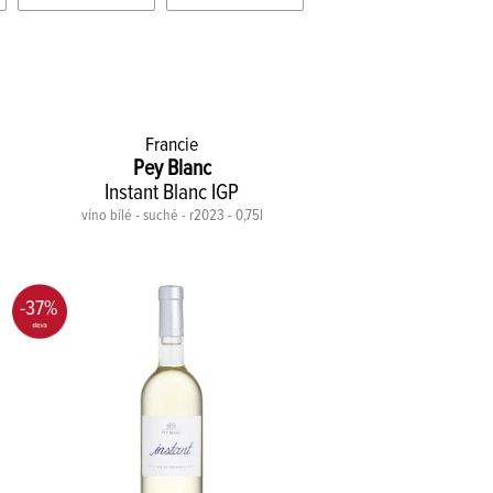
Francie
Pey Blanc
Instant Blanc IGP
víno bílé - suché - r2023 - 0,75l
-37%