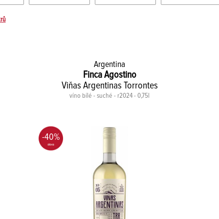
trů
Argentina
Finca Agostino
Viňas Argentinas Torrontes
víno bílé - suché - r2024 - 0,75l
-40%