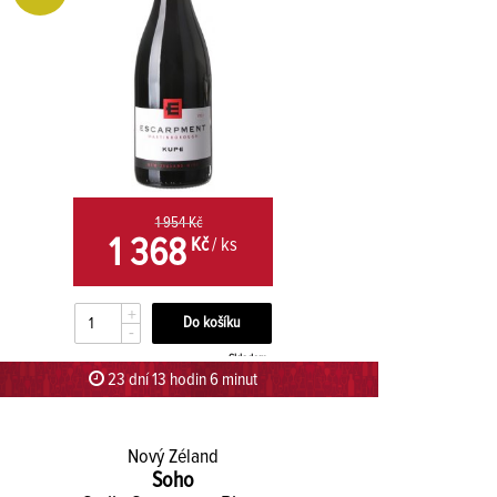
1 954 Kč
1 368
Kč
/ ks
+
-
Skladem
23 dní 13 hodin 5 minut 59 sekund
Nový Zéland
Soho