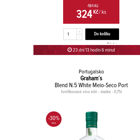
484 Kč
324
Kč
/ ks
+
-
Skladem
23 dní 13 hodin 5 minut 59 sekund
Portugalsko
Graham´s
Blend N.5 White Meio-Seco Port
fortifikované víno bílé - sladké - 0,75l
-30%