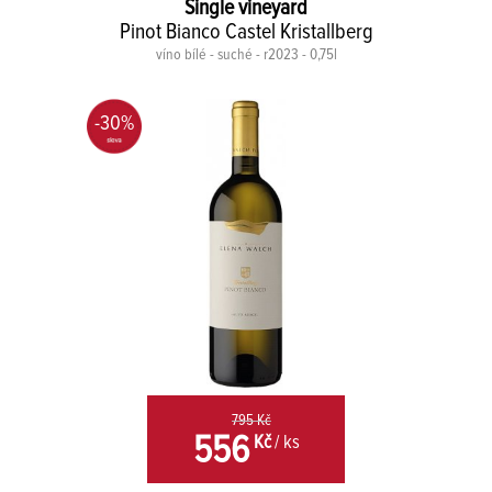
Single vineyard
Pinot Bianco Castel Kristallberg
víno bílé - suché - r2023 - 0,75l
-30%
795 Kč
556
Kč
/ ks