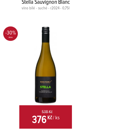
Stella Sauvignon Blanc
víno bílé - suché - r2024 - 0,75l
-30%
538 Kč
376
Kč
/ ks