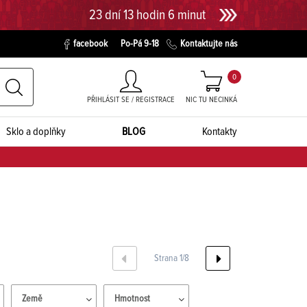
23 dní 13 hodin 5 minut 59 sekund
facebook
Po-Pá 9-18
Kontaktujte nás
0
PŘIHLÁSIT SE / REGISTRACE
NIC TU NECINKÁ
Sklo a doplňky
BLOG
Kontakty
Strana 1/8
Země
Hmotnost