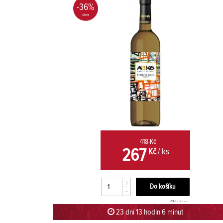
-36%
418 Kč
267
Kč
/ ks
+
-
Skladem
23 dní 13 hodin 5 minut 59 sekund