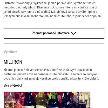
Frizzante Strawberry je výjimečné, jemně perlivé víno, vyráběné tradiční
metodou z odrůdy jahod "Diamante". Dokonale intenzivní vůně čerstvých
jahod obsažena v tomto víně a přitažlivá rubínová barva, dotvářejí spolu s
jemnými bublinkami nádhernou harmonii chutě tohoto jedinečného spojení.
Zobrazit podrobné informace
Výrobce
MILURON
Miluron je mladé slovenské vinařství, které se snaží svým inovativním
přístupem přinést nové nepoznané chutě. Vinařství je zaměřeno na výrobu
ovocných vín, čímž zaručuje vysokou profesionalitu a kvalitu v této oblasti.
Více o výrobci