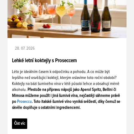
28. 07. 2026
Lehké letní koktejly s Proseccem
Léto je ideálním časem k odpočinku a pohodu. A co může být
lepšího než osvěžující koktejl, kterým oslavíme toto roční období?
Koktejly na bázi šumivého vína v létě působí lehce a obsahují méně
alkoholu.
Přestože na přípravu nápojů jako Aperol Spritz, Bellini či
Mimosa můžeme použít i jiná šumivá vína, nejčastěji sáhneme právě
po
Proseccu
. Toto italské šumivé víno vyniká svěžestí, díky čemuž se
skvěle doplňuje s ostatními ingrediencemi.
Číst víc