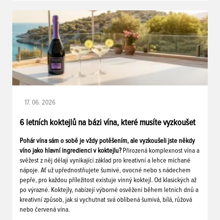
17. 06. 2026
6 letních koktejlů na bázi vína, které musíte vyzkoušet
Pohár vína sám o sobě je vždy potěšením, ale vyzkoušeli jste někdy
víno jako hlavní ingredienci v koktejlu?
Přirozená komplexnost vína a
svěžest z něj dělají vynikající základ pro kreativní a lehce míchané
nápoje. Ať už upřednostňujete šumivé, ovocné nebo s nádechem
pepře, pro každou příležitost existuje vinný koktejl. Od klasických až
po výrazné. Koktejly, nabízejí výborné osvěžení během letních dnů a
kreativní způsob, jak si vychutnat svá oblíbená šumivá, bílá, růžová
nebo červená vína.