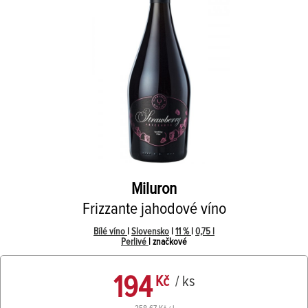
Miluron
Frizzante jahodové víno
Bílé víno
|
Slovensko
|
11 %
|
0,75 l
Perlivé
| značkové
194
Kč
/ ks