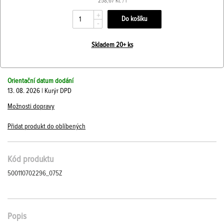
258,67 Kč / l
+
-
Skladem 20+ ks
Orientační datum dodání
13. 08. 2026 | Kurýr DPD
Možnosti dopravy
Přidat produkt do oblíbených
Kód produktu
500110702296_075Z
Popis