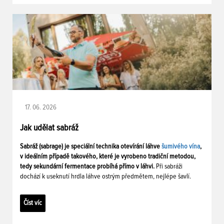
17. 06. 2026
Jak udělat sabráž
Sabráž (sabrage) je speciální technika otevírání láhve
šumivého vína
,
v ideálním případě takového, které je vyrobeno tradiční metodou,
tedy sekundární fermentace probíhá přímo v láhvi.
Při sabráži
dochází k useknutí hrdla láhve ostrým předmětem, nejlépe šavlí.
Číst víc