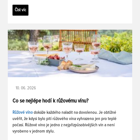
Číst víc
10. 06. 2026
Co se nejlépe hodí k růžovému vínu?
Růžové víno
dokáže každého naladit na dovolenou. Je obtížné
uvěřit, že kdysi bylo pití růžového vína vyhrazeno jen pro teplé
počasí. Růžové víno je jedno z nejpřizpůsobivějších vín a není
vyrobeno v jednom stylu.