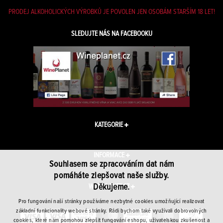
PRODEJ ALKOHOLICKÝCH VÝROBKŮ JE POVOLEN JEN OSOBÁM STARŠÍM 18 LET!
SLEDUJTE NÁS NA FACEBOOKU
KATEGORIE
INFORMACE
Souhlasem se zpracováním dat nám
pomáháte zlepšovat naše služby.
Děkujeme.
WINEPLANET.CZ
Pro fungování naší stránky používáme nezbytné cookies umožňující realizovat
základní funkcionality webové stránky. Rádi bychom také využívali dobrovolných
cookies, které nám pomohou zlepšit fungování eshopu, uživatelskou zkušenost a