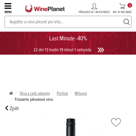
0
PŘIHLÁSIT SE / REGISTRACE
NIC TU NECINKÁ
MENU
PROSECCO v akci až do -30%!
UKÁZAT PROSECCO
Last Minute -40%
22 dní 13 hodin 19 minut 1 sekunda
Vína z celé planety
Perlivé
Miluron
Frizzante jahodové víno
Zpět