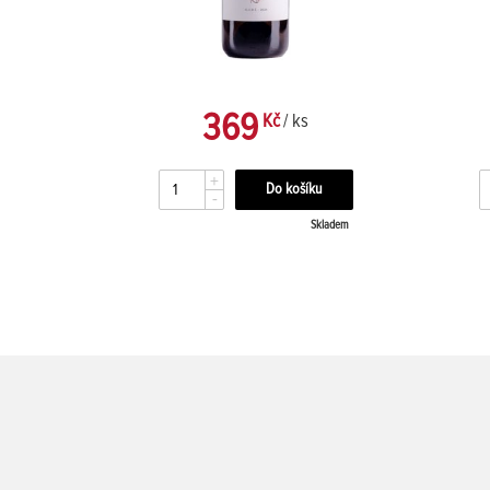
369
Kč
/ ks
+
-
kladem
Skladem