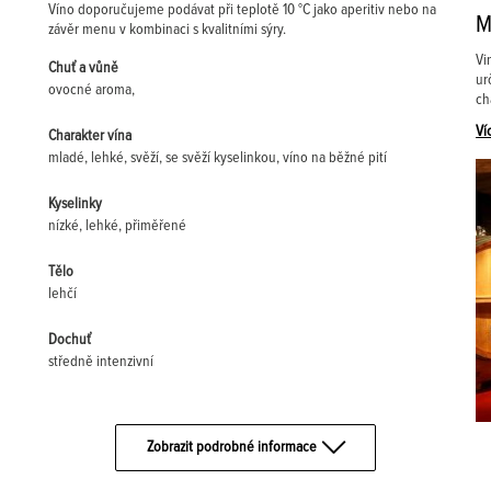
Víno doporučujeme podávat při teplotě 10 °C jako aperitiv nebo na
M
závěr menu v kombinaci s kvalitními sýry.
Vi
Chuť a vůně
ur
ovocné aroma,
ch
Ví
Charakter vína
mladé, lehké, svěží, se svěží kyselinkou, víno na běžné pití
Kyselinky
nízké, lehké, přiměřené
Tělo
lehčí
Dochuť
středně intenzivní
Zobrazit podrobné informace