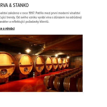
RVA & STANKO
nařství založeno v roce 1997. Patřilo mezi první moderní vínařství
čující trendy. Od svého vzniku vyrábí vína s důrazem na odrůdový
arakter a reflektující požadavky klientů.
ce o výrobci