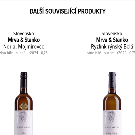
DALŠÍ SOUVISEJÍCÍ PRODUKTY
Slovensko
Slovensko
Mrva & Stanko
Mrva & Stanko
Noria, Mojmírovce
Ryzlink rýnský Belá
víno bílé - suché - r2024 - 0,75l
víno bílé - suché - r2024 - 0,7