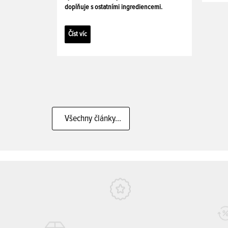
doplňuje s ostatními ingrediencemi.
Číst víc
Všechny články...