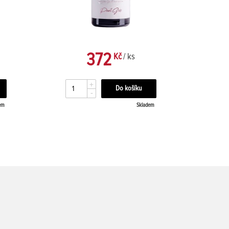
372
Kč
/ ks
+
-
em
Skladem