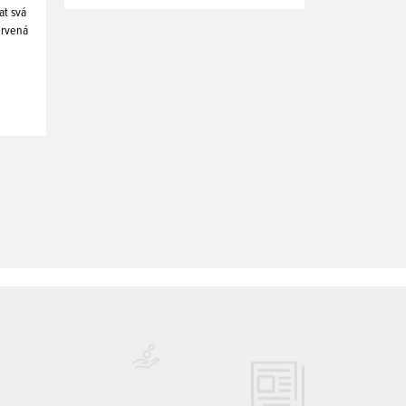
at svá
ervená