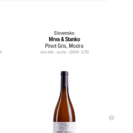
Slovensko
Mrva & Stanko
Pinot Gris, Modra
5l
víno bílé - suché - r2024 - 0,75l
víno