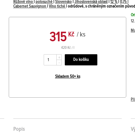
Růžové víno
|
polosuché
|
Slovensko
|
Jihoslovenská oblast
|
12 %
|
0,75 l
Cabernet Sauvignon
|
Víno tiché
| odrůdové, s chráněným označením původu |
Or
12
Mo
315
Kč
/ ks
420 Kč / l
+
-
Skladem 50+ ks
Př
Popis
V