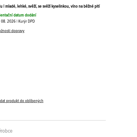
 mladé, lehké, svěží, se svěží kyselinkou, víno na běžné pití
ientační datum dodání
. 08. 2026 | Kurýr DPD
žnosti dopravy
idat produkt do oblíbených
ýrobce