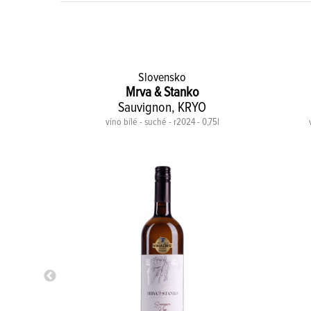
Slovensko
Mrva & Stanko
 Orešany
Sauvignon, KRYO
0,75l
víno bílé - suché - r2024 - 0,75l