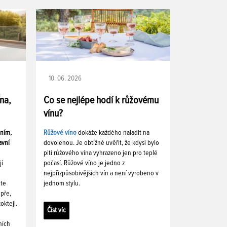
10. 06. 2026
ína,
Co se nejlépe hodí k růžovému
vínu?
ením,
Růžové víno
dokáže každého naladit na
avní
dovolenou. Je obtížné uvěřit, že kdysi bylo
pití růžového vína vyhrazeno jen pro teplé
jí
počasí. Růžové víno je jedno z
nejpřizpůsobivějších vín a není vyrobeno v
ete
jednom stylu.
pře,
oktejl.
Číst víc
ních