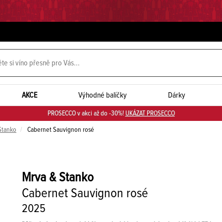
AKCE
Výhodné balíčky
Dárky
PROSECCO v akci až do -30%!
UKÁZAT PROSECCO
Stanko
Cabernet Sauvignon rosé
Mrva & Stanko
Cabernet Sauvignon rosé
2025