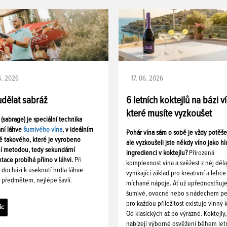
06. 2026
17. 06. 2026
udělat sabráž
6 letních koktejlů na bázi v
které musíte vyzkoušet
 (sabrage) je speciální technika
ání láhve
šumivého vína
, v ideálním
Pohár vína sám o sobě je vždy potěš
ě takového, které je vyrobeno
ale vyzkoušeli jste někdy víno jako hl
ní metodou, tedy sekundární
ingredienci v koktejlu?
Přirozená
tace probíhá přímo v láhvi.
Při
komplexnost vína a svěžest z něj děla
i dochází k useknutí hrdla láhve
vynikající základ pro kreativní a lehce
 předmětem, nejlépe šavlí.
míchané nápoje. Ať už upřednostňuj
šumivé, ovocné nebo s nádechem pe
pro každou příležitost existuje vinný k
íc
Od klasických až po výrazné. Koktejly,
nabízejí výborné osvěžení během let