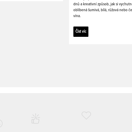
dnů a kreativní způsob, jak si vychutn
oblíbená šumivá, bílá, růžová nebo č
vína.
Číst víc