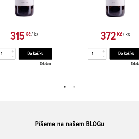
315
372
Kč
/ ks
Kč
/ ks
+
+
-
-
Skladem
Sklad
Píšeme na našem BLOGu