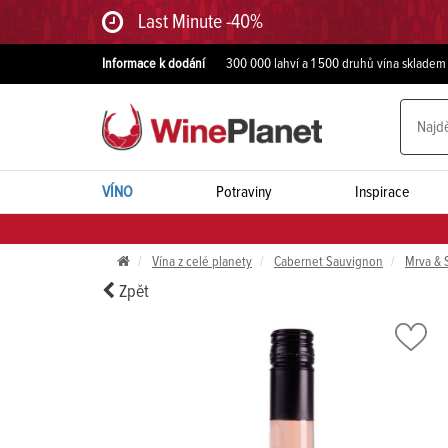
Last Minute -40%
Informace k dodání
300 000 lahví a 1 500 druhů vína skladem
VÍNO
Potraviny
Inspirace
Vína z celé planety
Cabernet Sauvignon
Mrva & 
Zpět