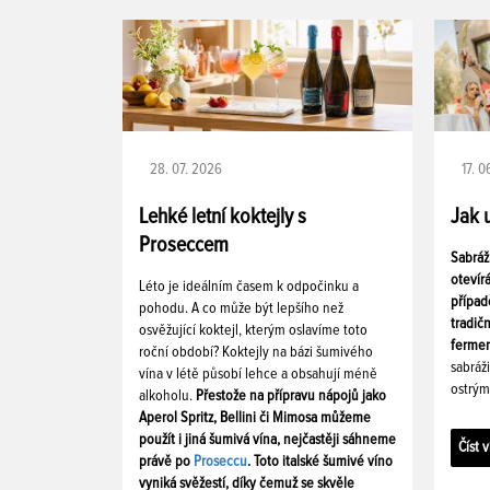
28. 07. 2026
17. 
Lehké letní koktejly s
Jak 
Proseccem
Sabráž
otevír
Léto je ideálním časem k odpočinku a
případ
pohodu. A co může být lepšího než
tradič
osvěžující koktejl, kterým oslavíme toto
fermen
roční období? Koktejly na bázi šumivého
sabráž
vína v létě působí lehce a obsahují méně
ostrým
alkoholu.
Přestože na přípravu nápojů jako
Aperol Spritz, Bellini či Mimosa můžeme
použít i jiná šumivá vína, nejčastěji sáhneme
Číst v
právě po
Proseccu
. Toto italské šumivé víno
vyniká svěžestí, díky čemuž se skvěle