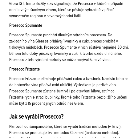
Glera IGT. Tento složitý stav signalizuje, že Prosecco v žádném případě
není levným šumivým vínem, které se pěstuje výhradně v přísně
vymezeném regionu v severovýchodní Itálii.
Prosecco Spumante
Prosecco Spumante prochází dlouhým výrobním procesem. Do
základního vína Glera se přidávají kvasinky a cukr, proces probíhá v
tlakových nádobách. Prosecco Spumante v nich zůstává nejméně 30 dní.
Během této doby přispívají kvasinky a cukr k tvorbě oxidu uhličitého.
Prosecco z této výrobní metody se může nazývat šumivé víno.
Prosecco Frizzante
Prosecco Frizzante eliminuje přidávání cukru a kvasinek. Namísto toho se
do hotového vína přidává oxid uhličitý. Výsledkem je perlivé víno.
Prosecco Spumante zůstane šumivé i po otevření láhve, zatímco
Frizzante rychle ztrácí bublinky. Kromě toho Frizzante bez bližšího určení
může být z 15 procent jiných odrůd než Glera.
Jak se vyrábí Prosecco?
Na rozdíl od šampaňského, které se vyrábí tradiční metodou (v láhvi),
Prosecco se produkuje tvz. metodou Charmat (tankovou metodou).