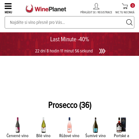
0
PŘIHLÁSIT SE / REGISTRACE
NIC TU NECINKÁ
MENU
PROSECCO v akci až do -30%!
UKÁZAT PROSECCO
Last Minute -40%
22 dní 8 hodin 11 minut 56 sekund
Prosecco
(36)
Červené víno
Bílé víno
Růžové víno
Šumivé víno
Portské a