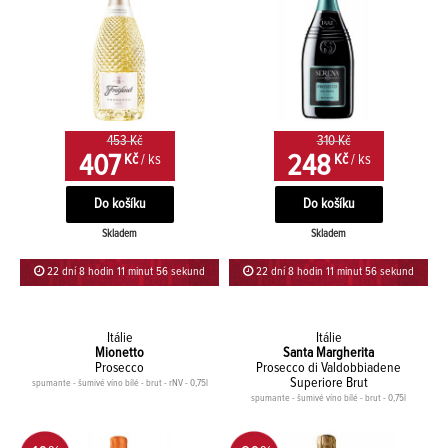
453 Kč
310 Kč
407
248
Kč
/ ks
Kč
/ ks
Skladem
Skladem
22 dní 8 hodin 11 minut 56 sekund
22 dní 8 hodin 11 minut 56 sekund
Itálie
Itálie
Mionetto
Santa Margherita
Prosecco
Prosecco di Valdobbiadene
Superiore Brut
spumante - šumivé víno bílé - brut - rNV - 0,75l
spumante - šumivé víno bílé - brut - 0,75l