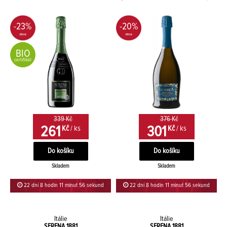
-23%
-20%
BIO
certifikát
339 Kč
376 Kč
261
301
Kč
/ ks
Kč
/ ks
Skladem
Skladem
22 dní 8 hodin 11 minut 56 sekund
22 dní 8 hodin 11 minut 56 sekund
Itálie
Itálie
SERENA 1881
SERENA 1881