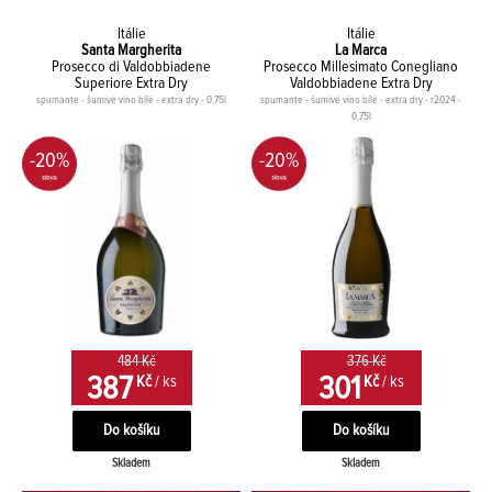
Itálie
Itálie
Santa Margherita
La Marca
Prosecco di Valdobbiadene
Prosecco Millesimato Conegliano
Superiore Extra Dry
Valdobbiadene Extra Dry
spumante - šumivé víno bílé - extra dry - 0,75l
spumante - šumivé víno bílé - extra dry - r2024 -
0,75l
-20%
-20%
484 Kč
376 Kč
387
301
Kč
/ ks
Kč
/ ks
Skladem
Skladem