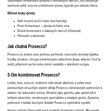
Sekundární fermentace probíhá v nerezových tancích, což umožňuje
zachovat svěží, ovocné a květinové aroma, typické pro odrůdu Glera.
Klíčové kroky výroby:
Sběr hroznů (ruční nebo mechanický)
První fermentace – výroba tichého vína
Druhá fermentace v tlakových tancích (Charmat)
Filtrování a lahvování
Jak chutná Prosecco?
Prosecco je známo svou jemnou perlivostí, ovocnými aromaty (jablka,
hrušky, broskve, citrusy) a květinovým nádechem (baza, akácie). Chuť je
svěží, příjemně suchá nebo mírně nasládlá, v závislosti na typu.
S čím kombinovat Prosecco?
Lehké, živé, ovocné, relativně nižší obsah alkoholu a volba mezi
polosuchým až suchým stylem dělají Prosecco všestranným partnerům k
obědu i ke slavnostní večery. Vhodné jako aperitiv, jako společník k
lehkým dezertům, zmrzlinovým specialitám a mladým sýrům. Zejména
pokrmem z italské kuchyně dokáže Prosecco optimálně vyvážit.
Hrozny odrůdy Glera patří mezi pozdější dozrávající odrůdy. Má vysoký