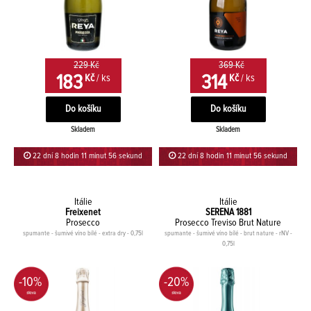
229 Kč
369 Kč
183
314
Kč
/ ks
Kč
/ ks
Skladem
Skladem
22 dní 8 hodin 11 minut 56 sekund
22 dní 8 hodin 11 minut 56 sekund
Itálie
Itálie
Freixenet
SERENA 1881
Prosecco
Prosecco Treviso Brut Nature
spumante - šumivé víno bílé - extra dry - 0,75l
spumante - šumivé víno bílé - brut nature - rNV -
0,75l
-10%
-20%