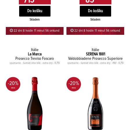
715
85
Skladem
Skladem
22 dní 8 hodin 11 minut 56 sekund
22 dní 8 hodin 11 minut 56 sekund
Itálie
Itálie
La Marca
SERENA 1881
Prosecco Treviso Foscaro
Valdobbiadene Prosecco Superiore
spumante - šumivé víno bílé - extra dry - 0,75l
spumante - šumivé víno bílé - extra dry - rNV - 0,75l
-20%
-20%