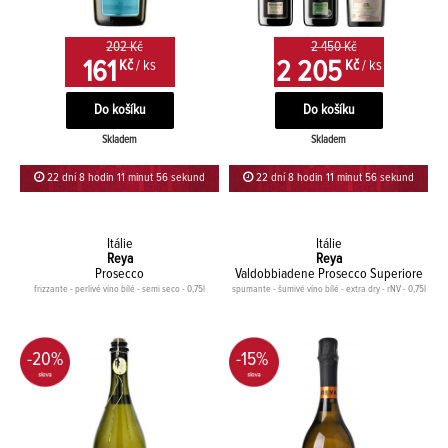
202 Kč
2 450 Kč
161
2 205
Kč
/ ks
Kč
/ ks
Skladem
Skladem
22 dní 8 hodin 11 minut 56 sekund
22 dní 8 hodin 11 minut 56 sekund
Itálie
Itálie
Reya
Reya
Prosecco
Valdobbiadene Prosecco Superiore
frizzante - perlivé víno bílé - semi seco - 0,75l
spumante - šumivé víno bílé - extra dry - rNV - 0,75l
-20%
-15%