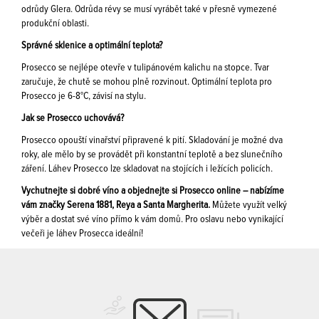
odrůdy Glera. Odrůda révy se musí vyrábět také v přesně vymezené
produkční oblasti.
Správné sklenice a optimální teplota?
Prosecco se nejlépe otevře v tulipánovém kalichu na stopce. Tvar
zaručuje, že chutě se mohou plně rozvinout. Optimální teplota pro
Prosecco je 6-8°C, závisí na stylu.
Jak se Prosecco uchovává?
Prosecco opouští vinařství připravené k pití. Skladování je možné dva
roky, ale mělo by se provádět při konstantní teplotě a bez slunečního
záření. Láhev Prosecco lze skladovat na stojících i ležících policích.
Vychutnejte si dobré víno a objednejte si Prosecco online – nabízíme
vám značky Serena 1881, Reya a Santa Margherita.
Můžete využít velký
výběr a dostat své víno přímo k vám domů. Pro oslavu nebo vynikající
večeři je láhev Prosecca ideální!