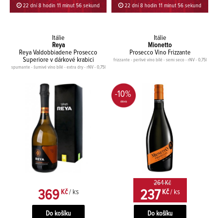
22 dní 8 hodin 11 minut 56 sekund
22 dní 8 hodin 11 minut 56 sekund
Itálie
Itálie
Reya
Mionetto
Reya Valdobbiadene Prosecco
Prosecco Vino Frizzante
Superiore v dárkové krabici
frizzante - perlivé víno bílé - semi seco - rNV - 0,75l
spumante - šumivé víno bílé - extra dry - rNV - 0,75l
-10%
264 Kč
369
237
Kč
/ ks
Kč
/ ks