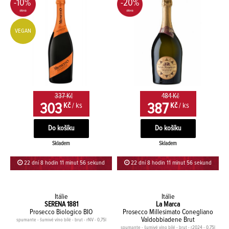
-10%
-20%
VEGAN
337 Kč
484 Kč
303
387
Kč
/ ks
Kč
/ ks
Skladem
Skladem
22 dní 8 hodin 11 minut 56 sekund
22 dní 8 hodin 11 minut 56 sekund
Itálie
Itálie
SERENA 1881
La Marca
Prosecco Biologico BIO
Prosecco Millesimato Conegliano
Valdobbiadene Brut
spumante - šumivé víno bílé - brut - rNV - 0,75l
spumante - šumivé víno bílé - brut - r2024 - 0,75l