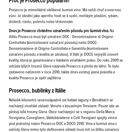
Proč je Prosecco populární?
Prosecco je mimořádně oblíbené šumivé víno. Má svěží chuť a ovocnou
vůni. Je ideální jako aperitiv, hodí se k sushi, mořským plodům, rybám,
drůbeži, rizotu, polentu nebo těstovinám.
Dnes je Prosecco chráněno označením původu pro šumivá vína.
Na
štítku Prosecca musí být označení DOC - Denominazione di Origine
Controllata (kontrolované označení původu) nebo DOCG -
Denominazione di Origine Controllata e Garantita (kontrolované
označení původu a kvalita se zárukou). V Itálii je DOCG nejvyšší úroveň
kvality, která je garantována v italském vinařském právu. Do roku 2009 se
odrůda bílých hroznů Glera nazývala Prosecco a plnila do lahví. To bylo
zastaveno nařízením v roce 2010, takže dnes existují jasná pravidla a
kvalita Prosecco je opět zajištěna.
Prosecco, bublinky z Itálie
Několik kilometrů severozápadně od italské laguny v Benátkách se
nacházejí vinařské oblasti: Veneto s kouzelným Trevisem. Pouze zde se
pěstují bílé hrozny Glera. Obce nacházející se v regionu Della Marca
Trevigiana, Conegliano, Valdobbiadene a Colli Trevigiani spojily vinice
pod jednotný název Prosecco DOC a DOCG 2010. Vína a šumivá vína z
odrůdy Glera mimo tyto definované oblasti musí mít na štítku označení