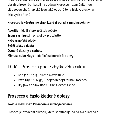
obsah přirozených kyselin a dodává Proseccu nezaměnitelnou
citrusovou chuť. Typické jsou také ovocné tóny jablek, broskví a
lískových ořechů.
Prosecco je všestranné víno, které si poradí s mnoha pokrmy
:
Aperitiv
– ideální pro začátek večeře
Tapas a antipasti
– sýry, olivy, prosciutto
Ryby a mořské plody
Svěží saláty a rizota
Ovocné dezerty a sorbety
Mimosa nebo Hugo
– ideální na brunch či oslavy
Třídění Prosecca podle zbytkového cukru:
Brut (do 12 g/l) – suché a osvěžující
Extra Dry (12–17 g/l) – nejtradičnější forma Prosecca
Dry (17–32 g/l) – sladší, jemně ovocné víno
Prosecco a často kladené dotazy
Jaký je rozdíl mezi Prosecem a šumivým vínem?
Proseco je označení původu, které se vztahuje na italská bílá vína z