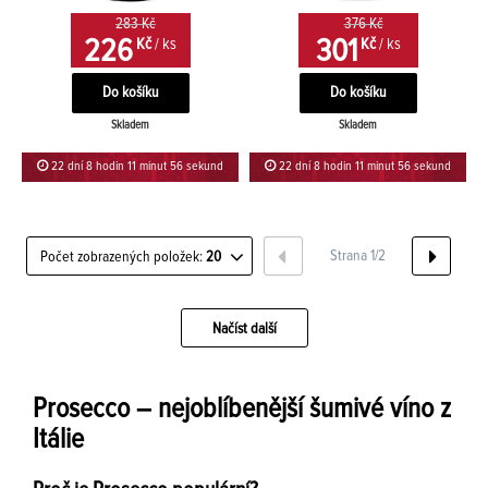
283 Kč
376 Kč
226
301
Kč
/ ks
Kč
/ ks
Skladem
Skladem
22 dní 8 hodin 11 minut 56 sekund
22 dní 8 hodin 11 minut 56 sekund
Strana 1/2
Počet zobrazených položek:
20
Načíst další
Prosecco – nejoblíbenější šumivé víno z
Itálie