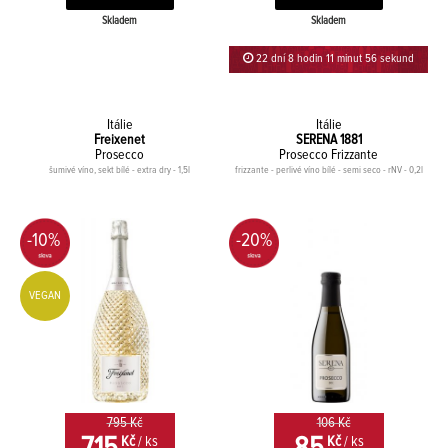
Skladem
Skladem
22 dní 8 hodin 11 minut 56 sekund
Itálie
Itálie
Freixenet
SERENA 1881
Prosecco
Prosecco Frizzante
šumivé víno, sekt bílé - extra dry - 1,5l
frizzante - perlivé víno bílé - semi seco - rNV - 0,2l
-10%
-20%
VEGAN
795 Kč
106 Kč
Kč
/ ks
Kč
/ ks