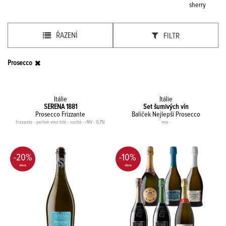
sherry
ŘAZENÍ
FILTR
Prosecco
Itálie
Itálie
SERENA 1881
Set šumivých vín
Prosecco Frizzante
Balíček Nejlepší Prosecco
frizzante - perlivé víno bílé - suché - rNV - 0,75l
mix -
-20%
-10%