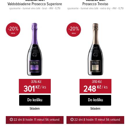
Valdobbiadene Prosecco Superiore
Prosecco Treviso
spumante - šumivé víno bílé - brut - rNV - 0,75l
spumante - šumivé víno bílé - extra dry - rNV - 0,75l
-20%
-20%
376 Kč
310 Kč
301
248
Kč
/ ks
Kč
/ ks
Skladem
Skladem
22 dní 8 hodin 11 minut 56 sekund
22 dní 8 hodin 11 minut 56 sekund