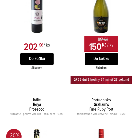
187 Kč
202
150
Kč
/ ks
Kč
/ ks
Skladem
Skladem
25 dní 3 hodiny 34 minut 28 sekund
Itálie
Portugalsko
Reya
Graham´s
Prosecco
Fine Ruby Port
frizzante - perlivé víno bílé - semi seco - 0,75l
fortifikované víno červené - sladké - 0,75l
-20%