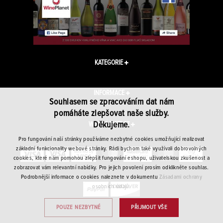
KATEGORIE
INFORMACE
Souhlasem se zpracováním dat nám
pomáháte zlepšovat naše služby.
Děkujeme.
WINEPLANET.CZ
Pro fungování naší stránky používáme nezbytné cookies umožňující realizovat
základní funkcionality webové stránky. Rádi bychom také využívali dobrovolných
cookies, které nám pomohou zlepšit fungování eshopu, uživatelskou zkušenost a
zobrazovat vám relevantní nabídky. Pro jejich povolení prosím odklikněte souhlas.
Podrobnější informace o cookies naleznete v dokumentu
Zásadami ochrany
osobních údajů.
POUZE NEZBYTNÉ
PŘIJMOUT VŠE