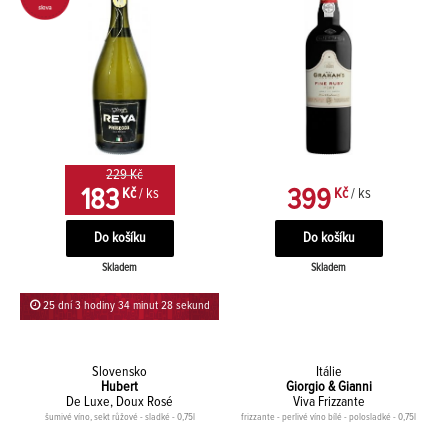
229 Kč
183
399
Kč
/ ks
Kč
/ ks
Skladem
Skladem
25 dní 3 hodiny 34 minut 28 sekund
Slovensko
Itálie
Hubert
Giorgio & Gianni
De Luxe, Doux Rosé
Viva Frizzante
šumivé víno, sekt růžové - sladké - 0,75l
frizzante - perlivé víno bílé - polosladké - 0,75l