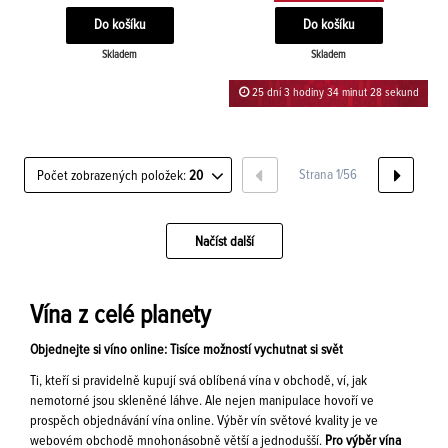
Skladem
Skladem
25 dní 3 hodiny 34 minut 28 sekund
Strana 1/56
Počet zobrazených položek:
20
Načíst další
Vína z celé planety
Objednejte si víno online: Tisíce možností vychutnat si svět
Ti, kteří si pravidelně kupují svá oblíbená vína v obchodě, ví, jak
nemotorné jsou skleněné láhve. Ale nejen manipulace hovoří ve
prospěch objednávání vína online. Výběr vín světové kvality je ve
webovém obchodě mnohonásobně větší a jednodušší.
Pro výběr vína