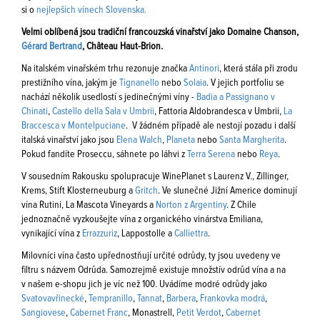
si o
nejlepších vínech Slovenska.
Velmi oblíbená jsou tradiční francouzská vinařství jako Domaine Chanson,
Gérard Bertrand
, Château Haut-Brion.
Na italském vinařském trhu rezonuje značka
Antinori
, která stála při zrodu
prestižního vína, jakým je
Tignanello
nebo
Solaia
. V jejich portfoliu se
nachází několik usedlostí s jedinečnými víny -
Badia a Passignano v
Chinati
,
Castello della Sala v Umbrii
, Fattoria Aldobrandesca v Umbrii,
La
Braccesca v Montelpuciane
. V žádném případě ale nestojí pozadu i další
italská vinařství jako jsou
Elena Walch
,
Planeta
nebo
Santa Margherita
.
Pokud fandíte Proseccu, sáhnete po láhvi z
Terra Serena
nebo
Reya
.
V sousedním Rakousku spolupracuje WinePlanet s Laurenz V., Zillinger,
Krems, Stift Klosterneuburg a
Gritch
. Ve slunečné Jižní Americe dominují
vína Rutini, La Mascota Vineyards a
Norton z Argentiny
. Z Chile
jednoznačně vyzkoušejte vína z organického vinárstva Emiliana,
vynikající vína z
Errazzuriz
, Lappostolle a
Calliettra
.
Milovníci vína často upřednostňují určité odrůdy, ty jsou uvedeny ve
filtru s názvem Odrůda. Samozrejmě existuje množstív odrůd vína a na
v našem e-shopu jich je víc než 100. Uvádíme modré odrůdy jako
Svatovavřinecké
,
Tempranillo
,
Tannat
,
Barbera
,
Frankovka modrá
,
Sangiovese
,
Cabernet Franc
, Monastrell,
Petit Verdot
,
Cabernet