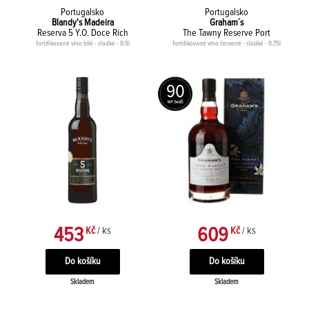
Portugalsko
Portugalsko
Blandy's Madeira
Graham´s
Reserva 5 Y.O. Doce Rich
The Tawny Reserve Port
fortifikované víno bílé - sladké - 0,5l
fortifikované víno červené - sladké - 0,75l
90
453
609
Kč
/ ks
Kč
/ ks
Skladem
Skladem