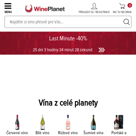
0
PŘIHLÁSIT SE / REGISTRACE
NIC TU NECINKÁ
MENU
PROSECCO v akci až do -30%!
UKÁZAT PROSECCO
Last Minute -40%
25 dní 3 hodiny 34 minut 28 sekund
Vína z celé planety
Červené víno
Bílé víno
Růžové víno
Šumivé víno
Portské a