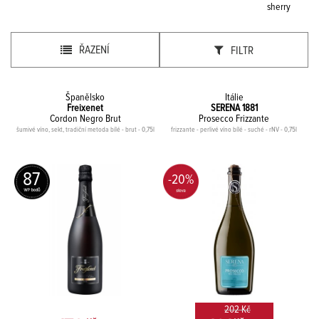
sherry
ŘAZENÍ
FILTR
Španělsko
Itálie
Freixenet
SERENA 1881
Cordon Negro Brut
Prosecco Frizzante
šumivé víno, sekt, tradiční metoda bílé - brut - 0,75l
frizzante - perlivé víno bílé - suché - rNV - 0,75l
87
-20%
202 Kč