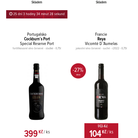
Skladem
Skladem
25 dní 3 hodiny 34 minut 28 sekund
Portugalsko
Francie
Cockburn´s Port
Reya
Special Reserve Port
Vicomté D 'Aumelas
fortifikované víno červené - sladké - 0,75l
jakostní víno červené - suché - r2022 - 0,75l
-27%
143 Kč
399
104
Kč
/ ks
Kč
/ ks