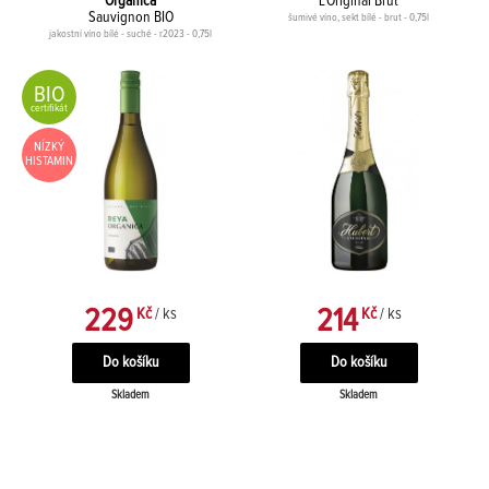
Organica
L'Original Brut
Sauvignon BIO
šumivé víno, sekt bílé - brut - 0,75l
jakostní víno bílé - suché - r2023 - 0,75l
BIO
certifikát
NÍZKÝ
HISTAMIN
229
214
Kč
/ ks
Kč
/ ks
Skladem
Skladem