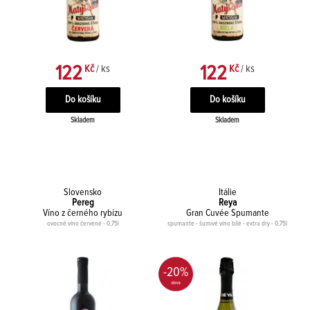
122
122
Kč
/ ks
Kč
/ ks
Skladem
Skladem
Slovensko
Itálie
Pereg
Reya
Víno z černého rybízu
Gran Cuvée Spumante
ovocné víno červené - 0,75l
spumante - šumivé víno bílé - extra dry - 0,75l
-20%