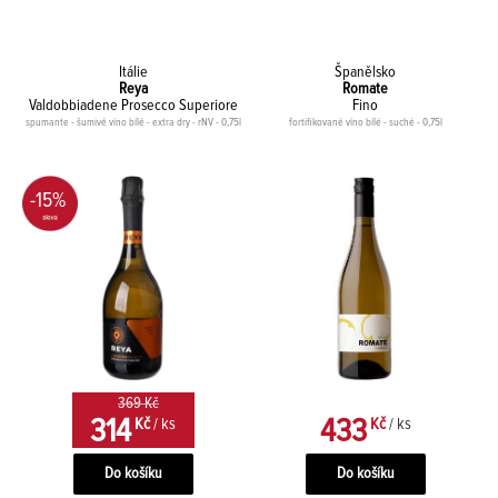
Itálie
Španělsko
Reya
Romate
Valdobbiadene Prosecco Superiore
Fino
spumante - šumivé víno bílé - extra dry - rNV - 0,75l
fortifikované víno bílé - suché - 0,75l
-15%
369 Kč
314
433
Kč
/ ks
Kč
/ ks