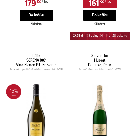
179
161
Kč
/ ks
Kč
/ ks
Skladem
Skladem
25 dní 3 hodiny 34 minut 28 sekund
Itálie
Slovensko
SERENA 1881
Hubert
Vino Bianco PIU Frizzante
De Luxe, Doux
frizzante - perlivé víno bílé - polosuché - 0,75l
šumivé víno, sekt bílé - sladké - 0,75l
-15%