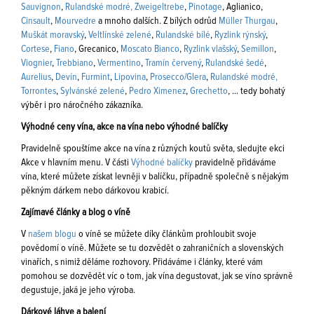
Sauvignon
,
Rulandské modré,
Zweigeltrebe
,
Pinotage
, Aglianico,
Cinsault
,
Mourvedre
a mnoho dalších. Z bílých odrůd
Müller Thurgau
,
Muškát moravský
,
Veltlínské zelené
,
Rulandské bílé
,
Ryzlink rýnský
,
Cortese
,
Fiano
, Grecanico,
Moscato Bianco
,
Ryzlink vlašský
,
Semillon
,
Viognier
,
Trebbiano
,
Vermentino
,
Tramín červený
,
Rulandské šedé
,
Aurelius
,
Devín
,
Furmint
,
Lipovina
,
Prosecco/Glera
,
Rulandské modré,
Torrontes
,
Sylvánské zelené
,
Pedro Ximenez
,
Grechetto
, ... tedy bohatý
výběr i pro náročného zákazníka.
Výhodné ceny vína, akce na vína nebo výhodné balíčky
Pravidelně spouštíme akce na vína z různých koutů světa, sledujte ekci
Akce v hlavním menu. V části
Výhodné balíčky
pravidelně přidáváme
vína, které můžete získat levněji v balíčku, případně společně s nějakým
pěkným dárkem nebo dárkovou krabicí.
Zajímavé články a blog o víně
V
našem blogu
o víně se můžete díky článkům prohloubit svoje
povědomí o víně. Můžete se tu dozvědět o zahraničních a slovenských
vinařích, s nimiž děláme rozhovory. Přidáváme i články, které vám
pomohou se dozvědět víc o tom, jak vína degustovat, jak se víno správně
degustuje, jaká je jeho výroba.
Dárkové láhve a balení