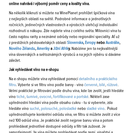
online nahrává i výborný poměr ceny a kvality vína.
Na několik kliknutí si můžete na WinePlanet prohlížet špičková vína
z nejlepších oblastí na světě. Podrobné informace o jednotlivých
ročnících, jedinečných vlastnostech a výrobcích ulehčují individuální
rozhodnutí o nákupu. Zde najdete vína z celého světa. Milovníci vína tu
často najdou rarity a neznámé odrůdy nebo regionální speciality. Ať už
z prestižních pěstovatelských oblastí
Slovenska
,
Evropy
nebo
Austrálie
,
Nového Zélandu
,
Ameriky
a
Jižní Afrik
y.
Nabízíme jen ta nejkvalitnější
vína slovenských a světoznámých výrobců a na jejich výběru si dáváme
záležet.
Jak vyhledávat víno na e-shopu
Na e-shopu můžete vína vyhledávat pomocí
detailního a praktického
filtru
. Vyberte si ve filtru víno podle barvy - víno
červené
,
bílé
,
růžové
.
Velmi praktické je filtrování podle druhu vína, kde lze zvolit, jestli hledáte
víno
tiché
,
šumivé
,
ovocné
,
fortifikované a portské
. Někteří zase
upřednostní hledání vína podle obsahu cukru - tu si vyberete, zda
hledáte víno
suché
,
polosuché
,
polosladké
nebo
sladké víno
. Pokud
upřednostňujete konkrétní odrůdu vína, ve filtru si můžete zvolit z více
než 100 odrůd vína. Je praktické zvolit nejprve barvu vína a potom
prohledávat jednotlivé dostupné odrůdy a filtr tak zužovat. Je
samozřejmostí, že vína můžete prohledávat podle zemí, vinařství a