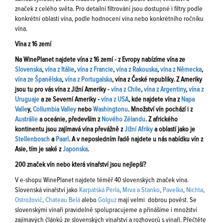
značek z celého světa. Pro detailní filtrování jsou dostupné i filtry podle
konkrétní oblasti vína, podle hodnocení vína nebo konkrétního ročníku
vína.
Vína z 16 zemí
Na WinePlanet najdete vína z 16 zemí - z Evropy nabízíme vína ze
Slovenska
,
vína z Itálie
,
vína z Francie
,
vína z Rakouska
,
vína z Německa
,
vína ze Španělska
,
vína z Portugalska
, vína z České republiky. Z Ameriky
jsou tu pro vás vína z Jižní Ameriky -
vína z Chile
,
vína z Argentiny
,
vína z
Uruguaje
a ze Severní Ameriky -
vína z USA
, kde najdete vína z
Napa
Valle
y,
Collumbia Valley
nebo
Washingtonu
. Množství vín pochází i z
Austrálie
a oceánie, především z
Nového Zélandu
. Z afrického
kontinentu jsou zajímavá vína převážně z
Jižní Afriky
a oblastí jako je
Stellenbosch
a
Paarl
. A v neposledním řadě najdete u nás nabídku vín z
Asie, tím je saké z
Japonska
.
200 značek vín nebo která vinařství jsou nejlepší?
V e-shopu WinePlanet najdete téměř 40 slovenských značek vína.
Slovenská vinařství jako
Karpatská Perla
,
Mrva a Stanko
,
Pavelka
,
Nichta
,
Ostrožovič
,
Chateau Belá
alebo
Golguz
mají velmi dobrou pověst. Se
slovenskými vinaři pravidelně spolupracujeme a přinášíme i množství
zajímavých článků ze slovenských vinařství a rozhovorů s vinaři. Přečtěte