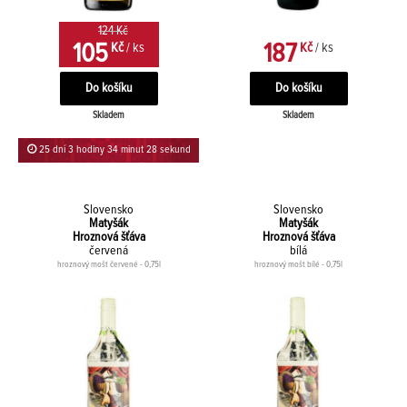
124 Kč
105
187
Kč
/ ks
Kč
/ ks
Skladem
Skladem
25 dní 3 hodiny 34 minut 28 sekund
Slovensko
Slovensko
Matyšák
Matyšák
Hroznová šťáva
Hroznová šťáva
červená
bílá
hroznový mošt červené - 0,75l
hroznový mošt bílé - 0,75l