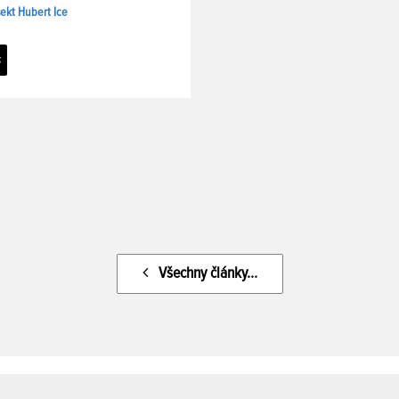
ekt Hubert Ice
c
Všechny články...