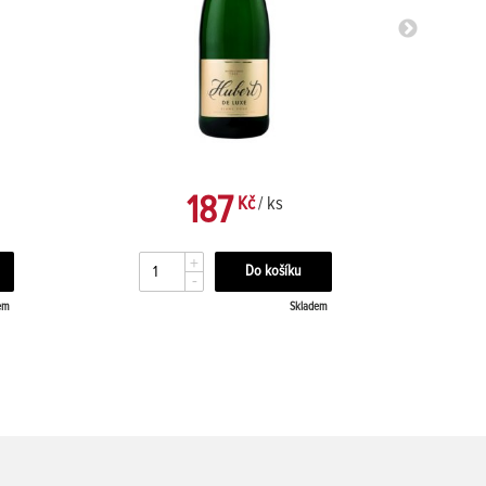
187
Kč
/ ks
+
-
em
Skladem