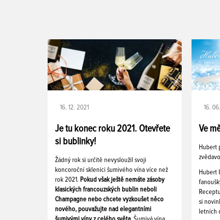
16. 12. 2021
16. 06
Je tu konec roku 2021. Otevřete
Ve mě
si bublinky!
Hubert p
zvědavo
Žádný rok si určitě nevysloužil svoji
koncoroční sklenici šumivého vína více než
Hubert I
rok 2021.
Pokud však ještě nemáte zásoby
fanoušk
klasických francouzských bublin neboli
Receptur
Champagne nebo chcete vyzkoušet něco
si novi
nového, pouvažujte nad elegantními
letních
šumivými víny z celého světa.
Šumivá vína