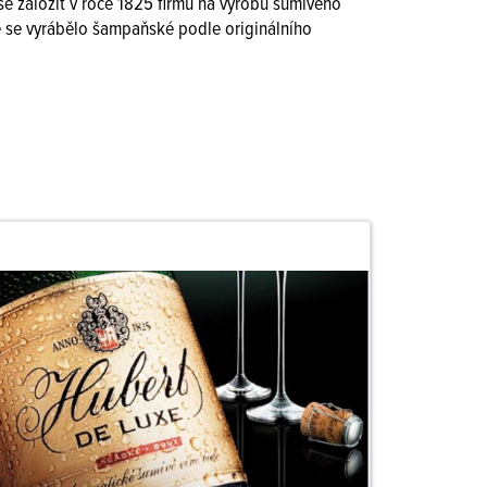
se založit v roce 1825 firmu na výrobu šumivého
de se vyrábělo šampaňské podle originálního