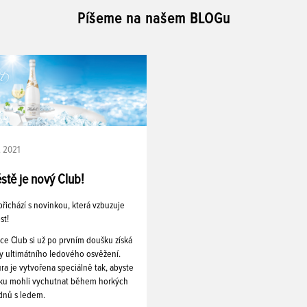
Píšeme na našem BLOGu
. 2021
stě je nový Club!
řichází s novinkou, která vzbuzuje
st!
ce Club si už po prvním doušku získá
y ultimátního ledového osvěžení.
a je vytvořena speciálně tak, abyste
nku mohli vychutnat během horkých
 dnů s ledem.