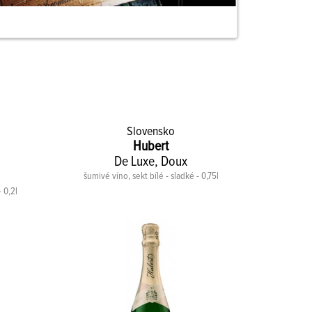
Slovensko
Hubert
De Luxe, Doux
šumivé víno, sekt bílé - sladké - 0,75l
 0,2l
šumiv