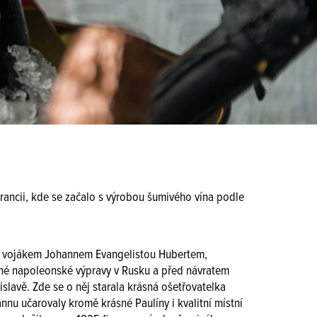
Francii, kde se začalo s výrobou šumivého vína podle
m vojákem Johannem Evangelistou Hubertem,
é napoleonské výpravy v Rusku a před návratem
islavě. Zde se o něj starala krásná ošetřovatelka
nnu učarovaly kromě krásné Paulíny i kvalitní místní