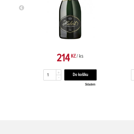
214
Kč
/ ks
+
-
kladem
Skladem