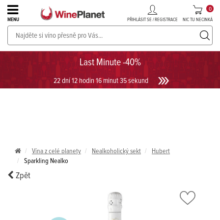
0
PŘIHLÁSIT SE / REGISTRACE
NIC TU NECINKÁ
MENU
PROSECCO v akci až do -30%!
UKÁZAT PROSECCO
Last Minute -40%
22 dní 12 hodin 16 minut 35 sekund
Vína z celé planety
Nealkoholický sekt
Hubert
Sparkling Nealko
Zpět