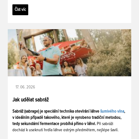
Číst víc
17. 06. 2026
Jak udělat sabráž
Sabráž (sabrage) je speciální technika otevírání láhve
šumivého vína
,
v ideálním případě takového, které je vyrobeno tradiční metodou,
tedy sekundární fermentace probíhá přímo v láhvi.
Při sabráži
dochází k useknutí hrdla láhve ostrým předmětem, nejlépe šavlí.