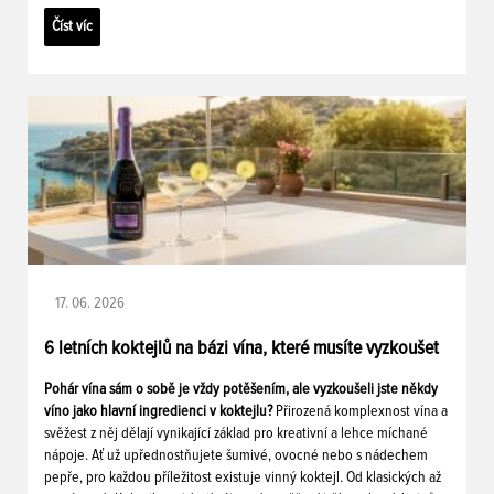
Číst víc
17. 06. 2026
6 letních koktejlů na bázi vína, které musíte vyzkoušet
Pohár vína sám o sobě je vždy potěšením, ale vyzkoušeli jste někdy
víno jako hlavní ingredienci v koktejlu?
Přirozená komplexnost vína a
svěžest z něj dělají vynikající základ pro kreativní a lehce míchané
nápoje. Ať už upřednostňujete šumivé, ovocné nebo s nádechem
pepře, pro každou příležitost existuje vinný koktejl. Od klasických až