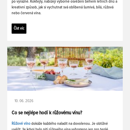
po výrazné. Koktejly, nabízejí výborné osvěžení během letních dnů a
kreativní způsob, jak si vychutnat svá oblíbená šumivá, bílá, růžová
nebo červená vína.
Číst víc
10. 06. 2026
Co se nejlépe hodí k růžovému vínu?
Růžové víno
dokáže každého naladit na dovolenou. Je obtížné
uvěřit, že kdysi bylo pití růžového vína vyhrazeno jen pro teplé