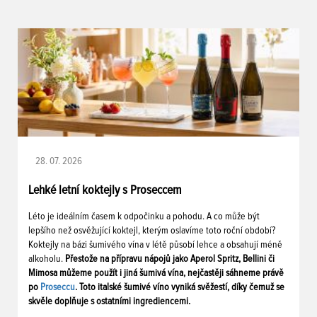
28. 07. 2026
Lehké letní koktejly s Proseccem
Léto je ideálním časem k odpočinku a pohodu. A co může být
lepšího než osvěžující koktejl, kterým oslavíme toto roční období?
Koktejly na bázi šumivého vína v létě působí lehce a obsahují méně
alkoholu.
Přestože na přípravu nápojů jako Aperol Spritz, Bellini či
Mimosa můžeme použít i jiná šumivá vína, nejčastěji sáhneme právě
po
Proseccu
. Toto italské šumivé víno vyniká svěžestí, díky čemuž se
skvěle doplňuje s ostatními ingrediencemi.