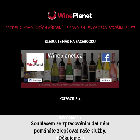
PRODEJ ALKOHOLICKÝCH VÝROBKŮ JE POVOLEN JEN OSOBÁM STARŠÍM 18 LET!
SLEDUJTE NÁS NA FACEBOOKU
KATEGORIE
INFORMACE
Souhlasem se zpracováním dat nám
pomáháte zlepšovat naše služby.
Děkujeme.
WINEPLANET.CZ