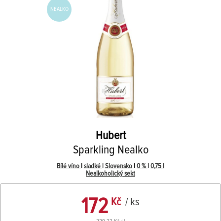
NEALKO
Hubert
Sparkling Nealko
Bílé víno
|
sladké
|
Slovensko
|
0 %
|
0,75 l
Nealkoholický sekt
172
Kč
/ ks