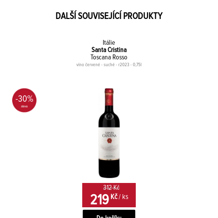
DALŠÍ SOUVISEJÍCÍ PRODUKTY
Itálie
Santa Cristina
Toscana Rosso
víno červené - suché - r2023 - 0,75l
-30%
312 Kč
219
Kč
/ ks