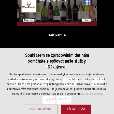
KATEGORIE
INFORMACE
Souhlasem se zpracováním dat nám
pomáháte zlepšovat naše služby.
Děkujeme.
WINEPLANET.CZ
Pro fungování naší stránky používáme nezbytné cookies umožňující realizovat
základní funkcionality webové stránky. Rádi bychom také využívali dobrovolných
cookies, které nám pomohou zlepšit fungování eshopu, uživatelskou zkušenost a
zobrazovat vám relevantní nabídky. Pro jejich povolení prosím odklikněte souhlas.
Podrobnější informace o cookies naleznete v dokumentu
Zásadami ochrany
osobních údajů.
POUZE NEZBYTNÉ
PŘIJMOUT VŠE