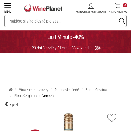
0
PŘIHLÁSIT SE / REGISTRACE
NIC TU NECINKÁ
MENU
PROSECCO v akci až do -30%!
UKÁZAT PROSECCO
Last Minute -40%
23 dní 3 hodiny 51 minut 33 sekund
Vína z celé planety
Rulandské šedé
Santa Cristina
Pinot Grigio delle Venezie
Zpět