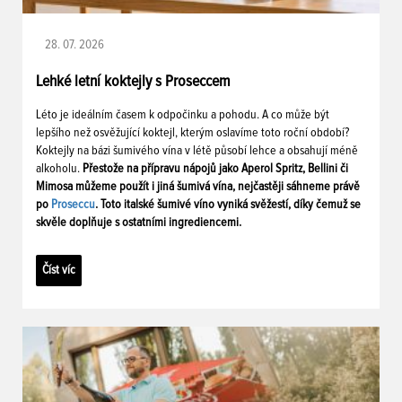
28. 07. 2026
Lehké letní koktejly s Proseccem
Léto je ideálním časem k odpočinku a pohodu. A co může být
lepšího než osvěžující koktejl, kterým oslavíme toto roční období?
Koktejly na bázi šumivého vína v létě působí lehce a obsahují méně
alkoholu.
Přestože na přípravu nápojů jako Aperol Spritz, Bellini či
Mimosa můžeme použít i jiná šumivá vína, nejčastěji sáhneme právě
po
Proseccu
. Toto italské šumivé víno vyniká svěžestí, díky čemuž se
skvěle doplňuje s ostatními ingrediencemi.
Číst víc