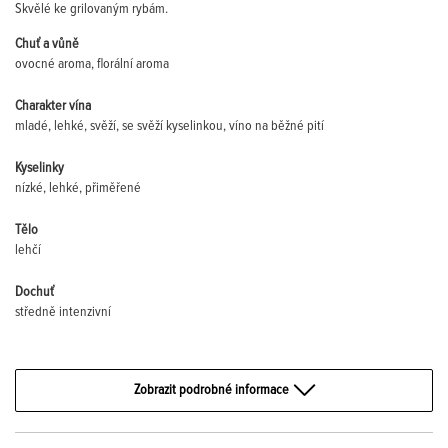
Skvělé ke grilovaným rybám.
Chuť a vůně
ovocné aroma, florální aroma
Charakter vína
mladé, lehké, svěží, se svěží kyselinkou, víno na běžné pití
Kyselinky
nízké, lehké, přiměřené
Tělo
lehčí
Dochuť
středně intenzivní
Zobrazit podrobné informace