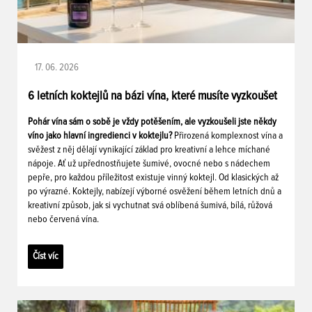
17. 06. 2026
6 letních koktejlů na bázi vína, které musíte vyzkoušet
Pohár vína sám o sobě je vždy potěšením, ale vyzkoušeli jste někdy
víno jako hlavní ingredienci v koktejlu?
Přirozená komplexnost vína a
svěžest z něj dělají vynikající základ pro kreativní a lehce míchané
nápoje. Ať už upřednostňujete šumivé, ovocné nebo s nádechem
pepře, pro každou příležitost existuje vinný koktejl. Od klasických až
po výrazné. Koktejly, nabízejí výborné osvěžení během letních dnů a
kreativní způsob, jak si vychutnat svá oblíbená šumivá, bílá, růžová
nebo červená vína.
Číst víc