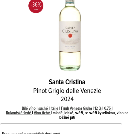
-36%
Santa Cristina
Pinot Grigio delle Venezie
2024
Bílé víno
|
suché
|
Itálie
|
Friuli Venezia Giulia
|
12 %
|
0,75 l
Rulandské šedé
|
Víno tiché
| mladé, lehké, svěží, se svěží kyselinkou, víno na
běžné pití