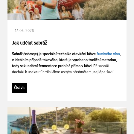
17. 06. 2026
Jak udělat sabráž
Sabráž (sabrage) je speciální technika otevírání láhve
šumivého vína
,
v ideálním případě takového, které je vyrobeno tradiční metodou,
tedy sekundární fermentace probíhá přímo v láhvi.
Při sabráži
dochází k useknutí hrdla láhve ostrým předmětem, nejlépe šavlí.
Číst víc