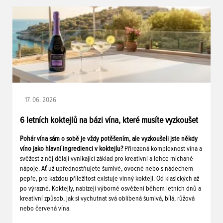
17. 06. 2026
6 letních koktejlů na bázi vína, které musíte vyzkoušet
Pohár vína sám o sobě je vždy potěšením, ale vyzkoušeli jste někdy
víno jako hlavní ingredienci v koktejlu?
Přirozená komplexnost vína a
svěžest z něj dělají vynikající základ pro kreativní a lehce míchané
nápoje. Ať už upřednostňujete šumivé, ovocné nebo s nádechem
pepře, pro každou příležitost existuje vinný koktejl. Od klasických až
po výrazné. Koktejly, nabízejí výborné osvěžení během letních dnů a
kreativní způsob, jak si vychutnat svá oblíbená šumivá, bílá, růžová
nebo červená vína.