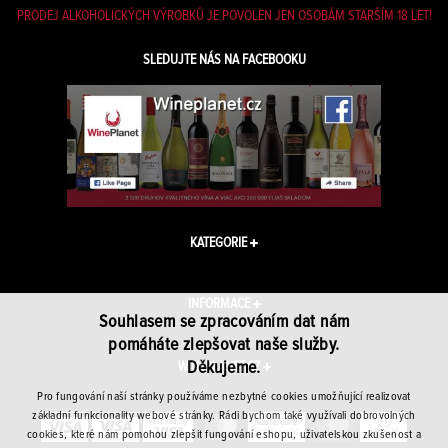
PRODEJ ALKOHOLICKÝCH VÝROBKŮ JE POVOLEN JEN OSOBÁM STARŠÍM 18 LET!
SLEDUJTE NÁS NA FACEBOOKU
KATEGORIE
INFORMACE
Souhlasem se zpracováním dat nám
pomáháte zlepšovat naše služby.
Děkujeme.
WINEPLANET.CZ
Pro fungování naší stránky používáme nezbytné cookies umožňující realizovat
základní funkcionality webové stránky. Rádi bychom také využívali dobrovolných
cookies, které nám pomohou zlepšit fungování eshopu, uživatelskou zkušenost a