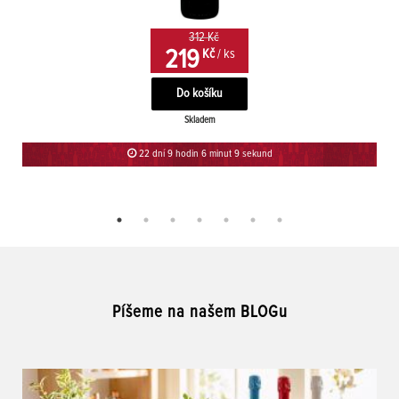
312 Kč
219
Kč
/ ks
Skladem
22 dní 9 hodin 6 minut 9 sekund
Píšeme na našem BLOGu