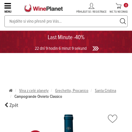
0
PŘIHLÁSIT SE / REGISTRACE
NIC TU NECINKÁ
MENU
PROSECCO v akci až do -30%!
UKÁZAT PROSECCO
Last Minute -40%
22 dní 9 hodin 6 minut 9 sekund
Vína z celé planety
Grechetto, Procanico
Santa Cristina
Campogrande Orvieto Classico
Zpět