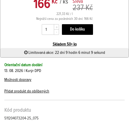
166
Kč
/ ks
Sleva
237 Kč
221,33 Kč / l
Nejnižší cena za posledních 30 dní: 166 Kč
+
-
Skladem 50+ ks
Limitovaná akce: 22 dní 9 hodin 6 minut 9 sekund
Orientační datum dodání
13. 08. 2026 | Kurýr DPD
Možnosti dopravy
Přidat produkt do oblíbených
Kód produktu
511204073204-25_075