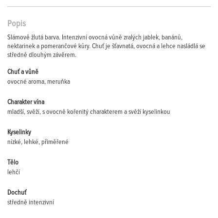
Popis
Slámově žlutá barva. Intenzivní ovocná vůně zralých jablek, banánů,
nektarinek a pomerančové kůry. Chuť je šťavnatá, ovocná a lehce nasládlá se
středně dlouhým závěrem.
Chuť a vůně
ovocné aroma, meruňka
Charakter vína
mladší, svěží, s ovocně kořenitý charakterem a svěží kyselinkou
Kyselinky
nízké, lehké, přiměřené
Tělo
lehčí
Dochuť
středně intenzivní