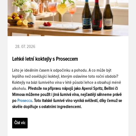
28. 07. 2026
Lehké letní koktejly s Proseccem
Léto je ideálním časem k odpočinku a pohodu. A co může být
lepšího než osvěžující koktejl, kterým oslavíme toto roční období?
Koktejly na bázi šumivého vína v létě působí lehce a obsahují méně
alkoholu.
Přestože na přípravu nápojů jako Aperol Spritz, Bellini či
Mimosa můžeme použít i jiná šumivá vína, nejčastěji sáhneme právě
po
Proseccu
. Toto italské šumivé víno vyniká svěžestí, díky čemuž se
skvěle doplňuje s ostatními ingrediencemi.
Číst víc