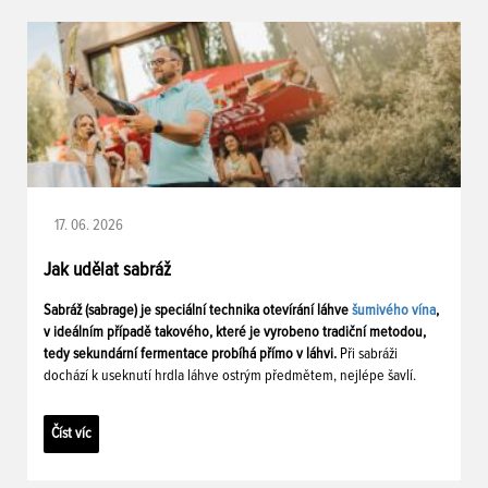
17. 06. 2026
Jak udělat sabráž
Sabráž (sabrage) je speciální technika otevírání láhve
šumivého vína
,
v ideálním případě takového, které je vyrobeno tradiční metodou,
tedy sekundární fermentace probíhá přímo v láhvi.
Při sabráži
dochází k useknutí hrdla láhve ostrým předmětem, nejlépe šavlí.
Číst víc