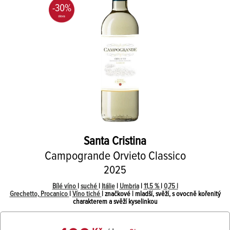
-30%
Santa Cristina
Campogrande Orvieto Classico
2025
Bílé víno
|
suché
|
Itálie
|
Umbria
|
11,5 %
|
0,75 l
Grechetto, Procanico
|
Víno tiché
| značkové | mladší, svěží, s ovocně kořenitý
charakterem a svěží kyselinkou