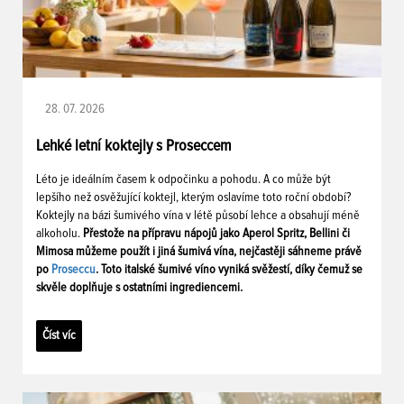
28. 07. 2026
Lehké letní koktejly s Proseccem
Léto je ideálním časem k odpočinku a pohodu. A co může být
lepšího než osvěžující koktejl, kterým oslavíme toto roční období?
Koktejly na bázi šumivého vína v létě působí lehce a obsahují méně
alkoholu.
Přestože na přípravu nápojů jako Aperol Spritz, Bellini či
Mimosa můžeme použít i jiná šumivá vína, nejčastěji sáhneme právě
po
Proseccu
. Toto italské šumivé víno vyniká svěžestí, díky čemuž se
skvěle doplňuje s ostatními ingrediencemi.
Číst víc