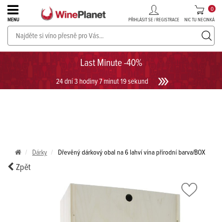
0
PŘIHLÁSIT SE / REGISTRACE
NIC TU NECINKÁ
MENU
PROSECCO v akci až do -30%!
UKÁZAT PROSECCO
Last Minute -40%
24 dní 3 hodiny 7 minut 19 sekund
Dárky
Dřevěný dárkový obal na 6 lahví vína přírodní barva/BOX
Zpět