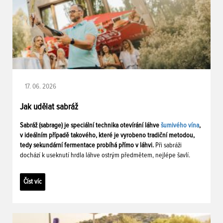
17. 06. 2026
Jak udělat sabráž
Sabráž (sabrage) je speciální technika otevírání láhve
šumivého vína
,
v ideálním případě takového, které je vyrobeno tradiční metodou,
tedy sekundární fermentace probíhá přímo v láhvi.
Při sabráži
dochází k useknutí hrdla láhve ostrým předmětem, nejlépe šavlí.
Číst víc