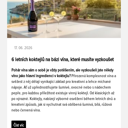
17. 06. 2026
6 letních koktejlů na bázi vína, které musíte vyzkoušet
Pohár vína sám o sobě je vždy potěšením, ale vyzkoušeli jste někdy
víno jako hlavní ingredienci v koktejlu?
Přirozená komplexnost vína a
svěžest z něj dělají vynikající základ pro kreativní a lehce míchané
nápoje. Ať už upřednostňujete šumivé, ovocné nebo s nádechem
pepře, pro každou příležitost existuje vinný koktejl. Od klasických až
po výrazné. Koktejly, nabízejí výborné osvěžení během letních dnů a
kreativní způsob, jak si vychutnat svá oblíbená šumivá, bílá, růžová
nebo červená vína.
Číst víc