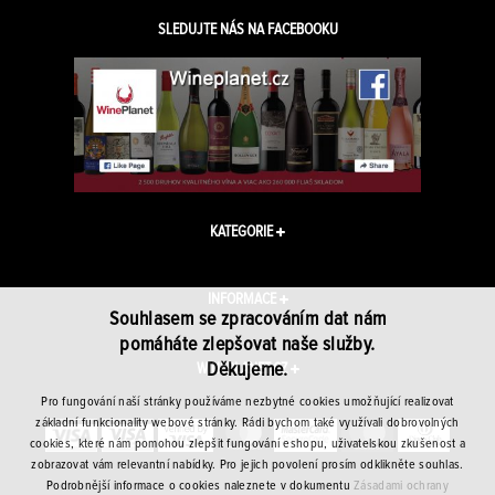
SLEDUJTE NÁS NA FACEBOOKU
KATEGORIE
INFORMACE
Souhlasem se zpracováním dat nám
pomáháte zlepšovat naše služby.
Děkujeme.
WINEPLANET.CZ
Pro fungování naší stránky používáme nezbytné cookies umožňující realizovat
základní funkcionality webové stránky. Rádi bychom také využívali dobrovolných
cookies, které nám pomohou zlepšit fungování eshopu, uživatelskou zkušenost a
zobrazovat vám relevantní nabídky. Pro jejich povolení prosím odklikněte souhlas.
Podrobnější informace o cookies naleznete v dokumentu
Zásadami ochrany