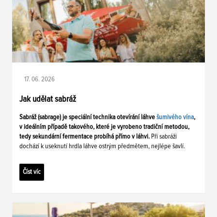
17. 06. 2026
Jak udělat sabráž
Sabráž (sabrage) je speciální technika otevírání láhve
šumivého vína
,
v ideálním případě takového, které je vyrobeno tradiční metodou,
tedy sekundární fermentace probíhá přímo v láhvi.
Při sabráži
dochází k useknutí hrdla láhve ostrým předmětem, nejlépe šavlí.
Číst víc