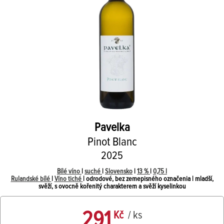
Pavelka
Pinot Blanc
2025
Bílé víno
|
suché
|
Slovensko
|
13 %
|
0,75 l
Rulandské bílé
|
Víno tiché
| odrodové, bez zemepisného označenia | mladší,
svěží, s ovocně kořenitý charakterem a svěží kyselinkou
291
Kč
/ ks