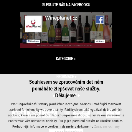
SLEDUJTE NÁS NA FACEBOOKU
KATEGORIE
INFORMACE
Souhlasem se zpracováním dat nám
pomáháte zlepšovat naše služby.
Děkujeme.
WINEPLANET.CZ
Pro fungování naší stránky používáme nezbytné cookies umožňující realizovat
základní funkcionality webové stránky. Rádi bychom také využívali dobrovolných
cookies, které nám pomohou zlepšit fungování eshopu, uživatelskou zkušenost a
zobrazovat vám relevantní nabídky. Pro jejich povolení prosím odklikněte souhlas.
Podrobnější informace o cookies naleznete v dokumentu
Zásadami ochrany