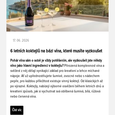
17. 06. 2026
6 letních koktejlů na bázi vína, které musíte vyzkoušet
Pohár vína sám o sobě je vždy potěšením, ale vyzkoušeli jste někdy
víno jako hlavní ingredienci v koktejlu?
Přirozená komplexnost vína a
svěžest z něj dělají vynikající základ pro kreativní a lehce míchané
nápoje. Ať už upřednostňujete šumivé, ovocné nebo s nádechem
pepře, pro každou příležitost existuje vinný koktejl. Od klasických až
po výrazné. Koktejly, nabízejí výborné osvěžení během letních dnů a
kreativní způsob, jak si vychutnat svá oblíbená šumivá, bílá, růžová
nebo červená vína.
Číst víc