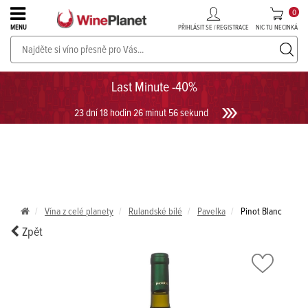
0
PŘIHLÁSIT SE / REGISTRACE
NIC TU NECINKÁ
MENU
PROSECCO v akci až do -30%!
UKÁZAT PROSECCO
Last Minute -40%
23 dní 18 hodin 26 minut 56 sekund
Vína z celé planety
Rulandské bílé
Pavelka
Pinot Blanc
Zpět