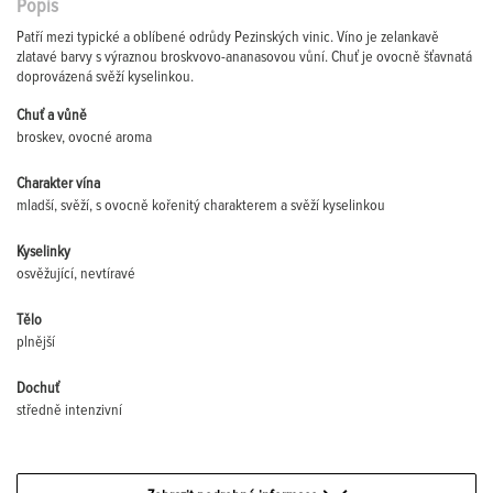
Popis
Patří mezi typické a oblíbené odrůdy Pezinských vinic. Víno je zelankavě
zlatavé barvy s výraznou broskvovo-ananasovou vůní. Chuť je ovocně šťavnatá
doprovázená svěží kyselinkou.
Chuť a vůně
broskev, ovocné aroma
Charakter vína
mladší, svěží, s ovocně kořenitý charakterem a svěží kyselinkou
Kyselinky
osvěžující, nevtíravé
Tělo
plnější
Dochuť
středně intenzivní