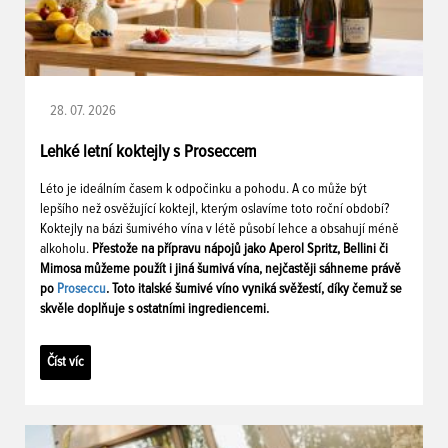
28. 07. 2026
Lehké letní koktejly s Proseccem
Léto je ideálním časem k odpočinku a pohodu. A co může být
lepšího než osvěžující koktejl, kterým oslavíme toto roční období?
Koktejly na bázi šumivého vína v létě působí lehce a obsahují méně
alkoholu.
Přestože na přípravu nápojů jako Aperol Spritz, Bellini či
Mimosa můžeme použít i jiná šumivá vína, nejčastěji sáhneme právě
po
Proseccu
. Toto italské šumivé víno vyniká svěžestí, díky čemuž se
skvěle doplňuje s ostatními ingrediencemi.
Číst víc