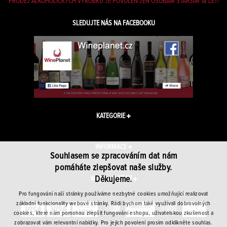
PRODEJ ALKOHOLICKÝCH VÝROBKŮ JE POVOLEN JEN OSOBÁM STARŠÍM 18 LET!
SLEDUJTE NÁS NA FACEBOOKU
KATEGORIE
INFORMACE
Souhlasem se zpracováním dat nám
pomáháte zlepšovat naše služby.
Děkujeme.
WINEPLANET.CZ
Pro fungování naší stránky používáme nezbytné cookies umožňující realizovat
základní funkcionality webové stránky. Rádi bychom také využívali dobrovolných
cookies, které nám pomohou zlepšit fungování eshopu, uživatelskou zkušenost a
zobrazovat vám relevantní nabídky. Pro jejich povolení prosím odklikněte souhlas.