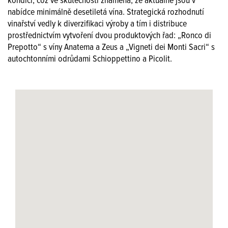
kondici, což ve skutečnosti znamená, že aktuálně jsou v
nabídce minimálně desetiletá vína. Strategická rozhodnutí
vinařství vedly k diverzifikaci výroby a tím i distribuce
prostřednictvím vytvoření dvou produktových řad: „Ronco di
Prepotto“ s víny Anatema a Zeus a „Vigneti dei Monti Sacri“ s
autochtonními odrůdami Schioppettino a Picolit.