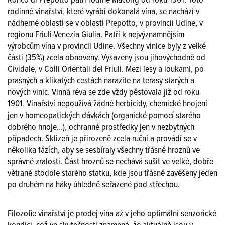
Ronco di Prepotto patří rodině Macorig od roku 1901. Toto
rodinné vinařství, které vyrábí dokonalá vína, se nachází v
nádherné oblasti se v oblasti Prepotto, v provincii Udine, v
regionu Friuli-Venezia Giulia. Patří k nejvýznamnějším
výrobcům vína v provincii Udine. Všechny vinice byly z velké
části (35%) zcela obnoveny. Vysazeny jsou jihovýchodně od
Cividale, v Colli Orientali del Friuli. Mezi lesy a loukami, po
prašných a klikatých cestách narazíte na terasy starých a
nových vinic. Vinná réva se zde vždy pěstovala již od roku
1901. Vinařství nepoužívá žádné herbicidy, chemické hnojení
jen v homeopatických dávkách (organické pomocí starého
dobrého hnoje...), ochranné prostředky jen v nezbytných
případech. Sklizeň je přirozeně zcela ruční a provádí se v
několika fázích, aby se sesbíraly všechny třásně hroznů ve
správné zralosti. Část hroznů se nechává sušit ve velké, dobře
větrané stodole starého statku, kde jsou třásně zavěšeny jeden
po druhém na háky úhledně seřazené pod střechou.
Filozofie vinařství je prodej vína až v jeho optimální senzorické