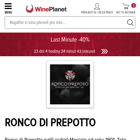
0
PŘIHLÁSIT SE / REGISTRACE
NIC TU NECINKÁ
MENU
PROSECCO v akci až do -30%!
UKÁZAT PROSECCO
Last Minute -40%
23 dní 4 hodiny 34 minut 42 sekund
RONCO DI PREPOTTO