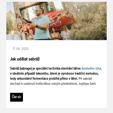
17. 06. 2026
Jak udělat sabráž
Sabráž (sabrage) je speciální technika otevírání láhve
šumivého vína
,
v ideálním případě takového, které je vyrobeno tradiční metodou,
tedy sekundární fermentace probíhá přímo v láhvi.
Při sabráži
dochází k useknutí hrdla láhve ostrým předmětem, nejlépe šavlí.
Číst víc