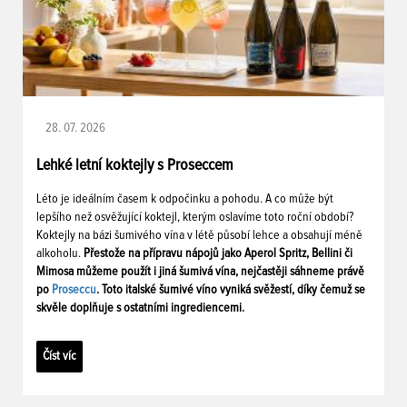
28. 07. 2026
Lehké letní koktejly s Proseccem
Léto je ideálním časem k odpočinku a pohodu. A co může být
lepšího než osvěžující koktejl, kterým oslavíme toto roční období?
Koktejly na bázi šumivého vína v létě působí lehce a obsahují méně
alkoholu.
Přestože na přípravu nápojů jako Aperol Spritz, Bellini či
Mimosa můžeme použít i jiná šumivá vína, nejčastěji sáhneme právě
po
Proseccu
. Toto italské šumivé víno vyniká svěžestí, díky čemuž se
skvěle doplňuje s ostatními ingrediencemi.
Číst víc