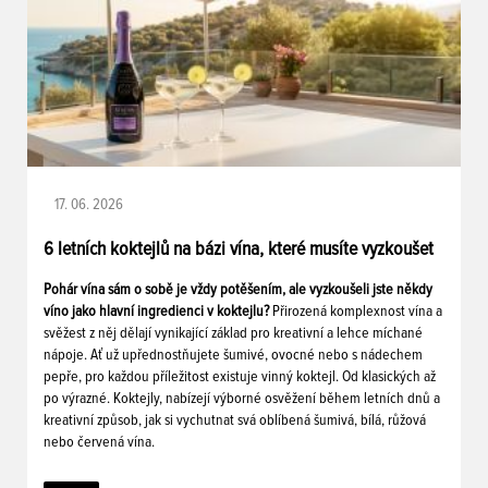
17. 06. 2026
6 letních koktejlů na bázi vína, které musíte vyzkoušet
Pohár vína sám o sobě je vždy potěšením, ale vyzkoušeli jste někdy
víno jako hlavní ingredienci v koktejlu?
Přirozená komplexnost vína a
svěžest z něj dělají vynikající základ pro kreativní a lehce míchané
nápoje. Ať už upřednostňujete šumivé, ovocné nebo s nádechem
pepře, pro každou příležitost existuje vinný koktejl. Od klasických až
po výrazné. Koktejly, nabízejí výborné osvěžení během letních dnů a
kreativní způsob, jak si vychutnat svá oblíbená šumivá, bílá, růžová
nebo červená vína.