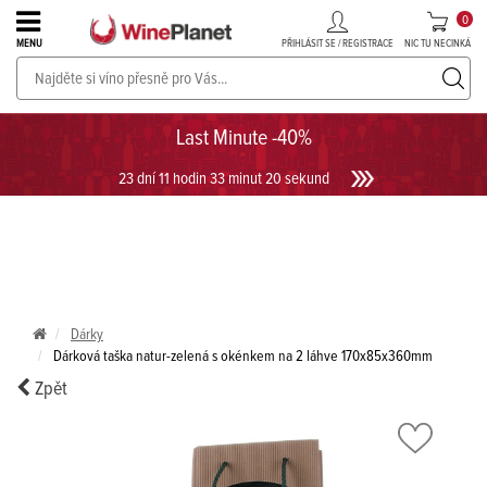
0
PŘIHLÁSIT SE / REGISTRACE
NIC TU NECINKÁ
MENU
PROSECCO v akci až do -30%!
UKÁZAT PROSECCO
Last Minute -40%
23 dní 11 hodin 33 minut 20 sekund
Dárky
Dárková taška natur-zelená s okénkem na 2 láhve 170x85x360mm
Zpět