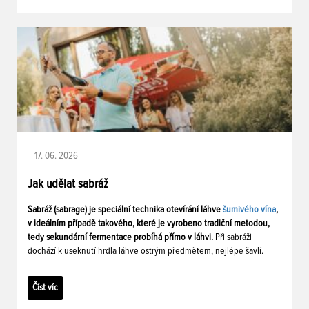
17. 06. 2026
Jak udělat sabráž
Sabráž (sabrage) je speciální technika otevírání láhve
šumivého vína
,
v ideálním případě takového, které je vyrobeno tradiční metodou,
tedy sekundární fermentace probíhá přímo v láhvi.
Při sabráži
dochází k useknutí hrdla láhve ostrým předmětem, nejlépe šavlí.
Číst víc