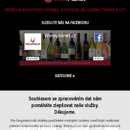
PRODEJ ALKOHOLICKÝCH VÝROBKŮ JE POVOLEN JEN OSOBÁM STARŠÍM 18 LET!
SLEDUJTE NÁS NA FACEBOOKU
KATEGORIE
INFORMACE
Souhlasem se zpracováním dat nám
pomáháte zlepšovat naše služby.
Děkujeme.
WINEPLANET.CZ
Pro fungování naší stránky používáme nezbytné cookies umožňující realizovat
základní funkcionality webové stránky. Rádi bychom také využívali dobrovolných