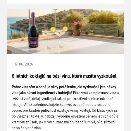
17. 06. 2026
6 letních koktejlů na bázi vína, které musíte vyzkoušet
Pohár vína sám o sobě je vždy potěšením, ale vyzkoušeli jste někdy
víno jako hlavní ingredienci v koktejlu?
Přirozená komplexnost vína a
svěžest z něj dělají vynikající základ pro kreativní a lehce míchané
nápoje. Ať už upřednostňujete šumivé, ovocné nebo s nádechem
pepře, pro každou příležitost existuje vinný koktejl. Od klasických až
po výrazné. Koktejly, nabízejí výborné osvěžení během letních dnů a
kreativní způsob, jak si vychutnat svá oblíbená šumivá, bílá, růžová
nebo červená vína.