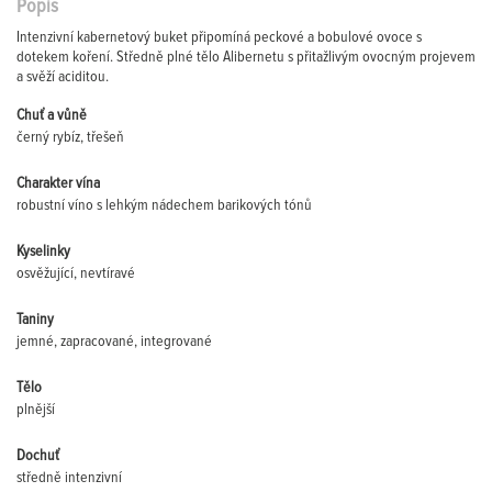
Popis
Intenzivní kabernetový buket připomíná peckové a bobulové ovoce s
dotekem koření. Středně plné tělo Alibernetu s přitažlivým ovocným projevem
a svěží aciditou.
Chuť a vůně
černý rybíz, třešeň
Charakter vína
robustní víno s lehkým nádechem barikových tónů
Kyselinky
osvěžující, nevtíravé
Taniny
jemné, zapracované, integrované
Tělo
plnější
Dochuť
středně intenzivní