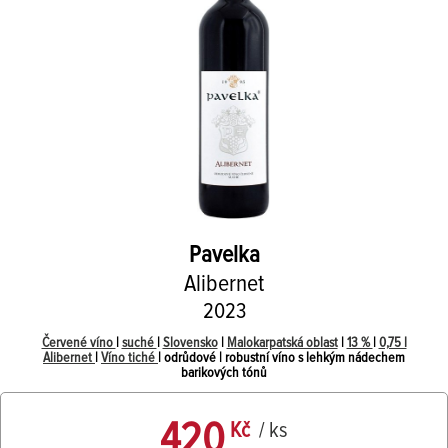
Pavelka
Alibernet
2023
Červené víno
|
suché
|
Slovensko
|
Malokarpatská oblast
|
13 %
|
0,75 l
Alibernet
|
Víno tiché
| odrůdové | robustní víno s lehkým nádechem
barikových tónů
420
Kč
/ ks