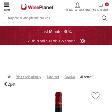
0
PŘIHLÁSIT SE / REGISTRACE
NIC TU NECINKÁ
MENU
PROSECCO v akci až do -30%!
UKÁZAT PROSECCO
Last Minute -40%
25 dní 9 hodin 30 minut 27 sekund
Vína z celé planety
Alibernet
Pavelka
Alibernet
Zpět