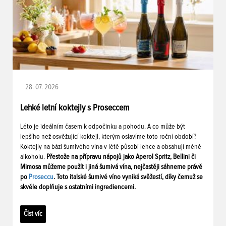
28. 07. 2026
Lehké letní koktejly s Proseccem
Léto je ideálním časem k odpočinku a pohodu. A co může být
lepšího než osvěžující koktejl, kterým oslavíme toto roční období?
Koktejly na bázi šumivého vína v létě působí lehce a obsahují méně
alkoholu.
Přestože na přípravu nápojů jako Aperol Spritz, Bellini či
Mimosa můžeme použít i jiná šumivá vína, nejčastěji sáhneme právě
po
Proseccu
. Toto italské šumivé víno vyniká svěžestí, díky čemuž se
skvěle doplňuje s ostatními ingrediencemi.
Číst víc