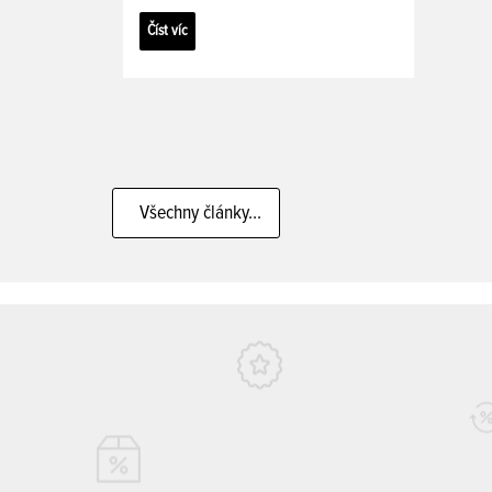
Číst víc
Všechny články...