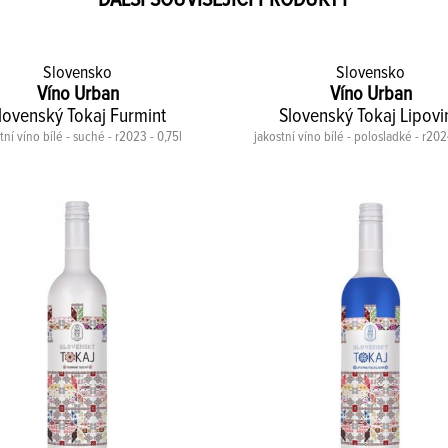
DALŠÍ SOUVISEJÍCÍ PRODUKTY
Slovensko
Slovensko
Víno Urban
Víno Urban
lovenský Tokaj Furmint
Slovenský Tokaj Lipovi
tní víno bílé - suché - r2023 - 0,75l
jakostní víno bílé - polosladké - r2024