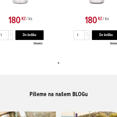
180
180
Kč
/ ks
Kč
/ ks
+
+
-
-
Skladem
Sklad
Píšeme na našem BLOGu