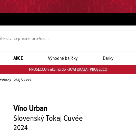
AKCE
Výhodné balíčky
Dárky
PROSECCO v akci až do -30%!
UKÁZAT PROSECCO
venský Tokaj Cuvée
Víno Urban
Slovenský Tokaj Cuvée
2024