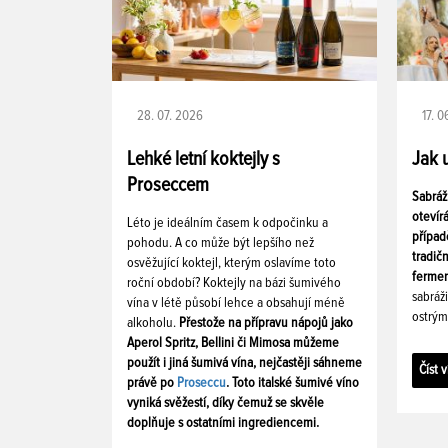
28. 07. 2026
17. 
Lehké letní koktejly s
Jak 
Proseccem
Sabráž
otevír
Léto je ideálním časem k odpočinku a
případ
pohodu. A co může být lepšího než
tradič
osvěžující koktejl, kterým oslavíme toto
fermen
roční období? Koktejly na bázi šumivého
sabráž
vína v létě působí lehce a obsahují méně
ostrým
alkoholu.
Přestože na přípravu nápojů jako
Aperol Spritz, Bellini či Mimosa můžeme
použít i jiná šumivá vína, nejčastěji sáhneme
Číst v
právě po
Proseccu
. Toto italské šumivé víno
vyniká svěžestí, díky čemuž se skvěle
doplňuje s ostatními ingrediencemi.