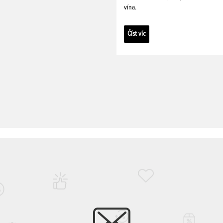
vína.
Číst víc