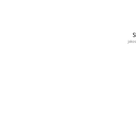
S
jakos