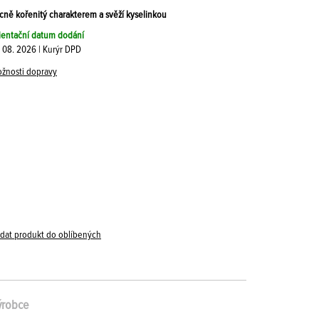
cně kořenitý charakterem a svěží kyselinkou
ientační datum dodání
. 08. 2026 | Kurýr DPD
žnosti dopravy
idat produkt do oblíbených
ýrobce