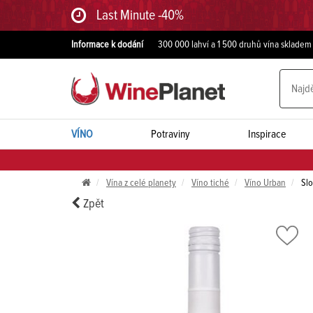
Last Minute -40%
Informace k dodání
300 000 lahví a 1 500 druhů vína skladem
VÍNO
Potraviny
Inspirace
Vína z celé planety
Víno tiché
Víno Urban
Slo
Zpět