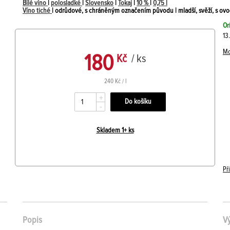
Bílé víno
|
polosladké
|
Slovensko
|
Tokaj
|
10 %
|
0,75 l
Víno tiché
| odrůdové, s chráněným označením původu | mladší, svěží, s ovo
Or
13
Mo
180
Kč
/ ks
240 Kč / l
+
-
Skladem 1+ ks
Př
Popis
V