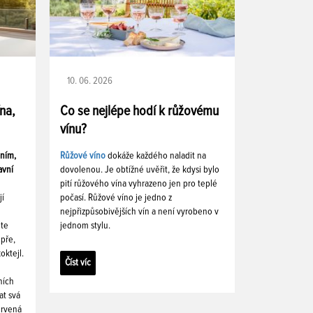
10. 06. 2026
ína,
Co se nejlépe hodí k růžovému
vínu?
ením,
Růžové víno
dokáže každého naladit na
avní
dovolenou. Je obtížné uvěřit, že kdysi bylo
pití růžového vína vyhrazeno jen pro teplé
jí
počasí. Růžové víno je jedno z
nejpřizpůsobivějších vín a není vyrobeno v
ete
jednom stylu.
pře,
oktejl.
Číst víc
ních
at svá
ervená