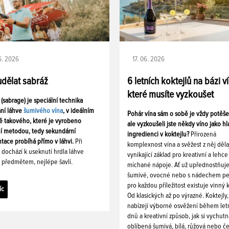
06. 2026
17. 06. 2026
udělat sabráž
6 letních koktejlů na bázi v
které musíte vyzkoušet
 (sabrage) je speciální technika
ání láhve
šumivého vína
, v ideálním
Pohár vína sám o sobě je vždy potěš
ě takového, které je vyrobeno
ale vyzkoušeli jste někdy víno jako hl
ní metodou, tedy sekundární
ingredienci v koktejlu?
Přirozená
tace probíhá přímo v láhvi.
Při
komplexnost vína a svěžest z něj děla
i dochází k useknutí hrdla láhve
vynikající základ pro kreativní a lehce
 předmětem, nejlépe šavlí.
míchané nápoje. Ať už upřednostňuj
šumivé, ovocné nebo s nádechem pe
pro každou příležitost existuje vinný k
íc
Od klasických až po výrazné. Koktejly,
nabízejí výborné osvěžení během let
dnů a kreativní způsob, jak si vychutn
oblíbená šumivá, bílá, růžová nebo č