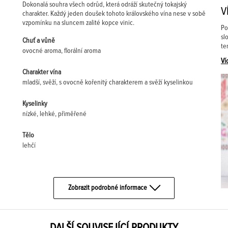
Dokonalá souhra všech odrůd, která odráží skutečný tokajský
V
charakter. Každý jeden doušek tohoto královského vína nese v sobě
vzpomínku na sluncem zalité kopce vinic.
Po
sl
Chuť a vůně
te
ovocné aroma, florální aroma
Ví
Charakter vína
mladší, svěží, s ovocně kořenitý charakterem a svěží kyselinkou
Kyselinky
nízké, lehké, přiměřené
Tělo
lehčí
Zobrazit podrobné informace