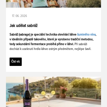
17. 06. 2026
Jak udělat sabráž
Sabráž (sabrage) je speciální technika otevírání láhve
šumivého vína
,
v ideálním případě takového, které je vyrobeno tradiční metodou,
tedy sekundární fermentace probíhá přímo v láhvi.
Při sabráži
dochází k useknutí hrdla láhve ostrým předmětem, nejlépe šavlí.
Číst víc