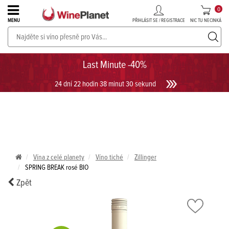
0
PŘIHLÁSIT SE / REGISTRACE
NIC TU NECINKÁ
MENU
PROSECCO v akci až do -30%!
UKÁZAT PROSECCO
Last Minute -40%
24 dní 22 hodin 38 minut 30 sekund
Vína z celé planety
Víno tiché
Zillinger
SPRING BREAK rosé BIO
Zpět