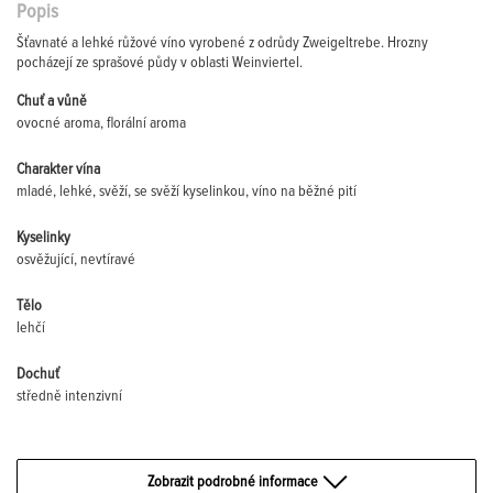
Popis
Šťavnaté a lehké růžové víno vyrobené z odrůdy Zweigeltrebe. Hrozny
pocházejí ze sprašové půdy v oblasti Weinviertel.
Chuť a vůně
ovocné aroma, florální aroma
Charakter vína
mladé, lehké, svěží, se svěží kyselinkou, víno na běžné pití
Kyselinky
osvěžující, nevtíravé
Tělo
lehčí
Dochuť
středně intenzivní
Zobrazit podrobné informace