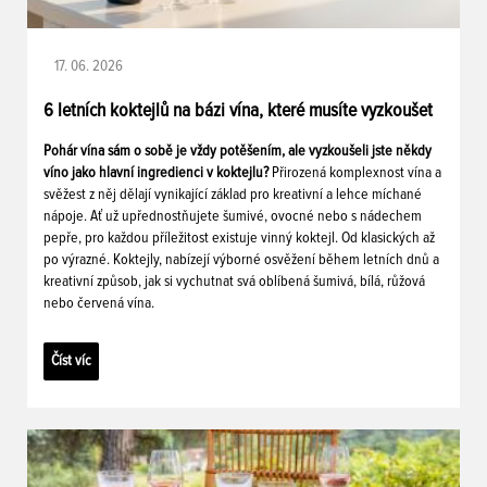
17. 06. 2026
6 letních koktejlů na bázi vína, které musíte vyzkoušet
Pohár vína sám o sobě je vždy potěšením, ale vyzkoušeli jste někdy
víno jako hlavní ingredienci v koktejlu?
Přirozená komplexnost vína a
svěžest z něj dělají vynikající základ pro kreativní a lehce míchané
nápoje. Ať už upřednostňujete šumivé, ovocné nebo s nádechem
pepře, pro každou příležitost existuje vinný koktejl. Od klasických až
po výrazné. Koktejly, nabízejí výborné osvěžení během letních dnů a
kreativní způsob, jak si vychutnat svá oblíbená šumivá, bílá, růžová
nebo červená vína.
Číst víc