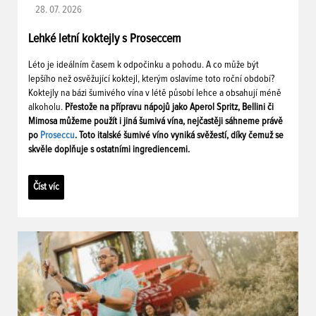
28. 07. 2026
Lehké letní koktejly s Proseccem
Léto je ideálním časem k odpočinku a pohodu. A co může být
lepšího než osvěžující koktejl, kterým oslavíme toto roční období?
Koktejly na bázi šumivého vína v létě působí lehce a obsahují méně
alkoholu.
Přestože na přípravu nápojů jako Aperol Spritz, Bellini či
Mimosa můžeme použít i jiná šumivá vína, nejčastěji sáhneme právě
po
Proseccu
. Toto italské šumivé víno vyniká svěžestí, díky čemuž se
skvěle doplňuje s ostatními ingrediencemi.
Číst víc