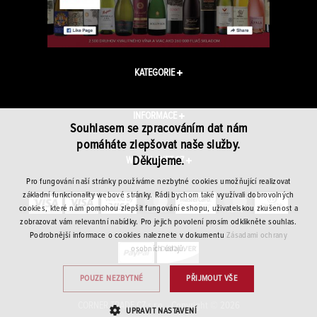
KATEGORIE
INFORMACE
Souhlasem se zpracováním dat nám
pomáháte zlepšovat naše služby.
Děkujeme.
WINEPLANET.CZ
Pro fungování naší stránky používáme nezbytné cookies umožňující realizovat
základní funkcionality webové stránky. Rádi bychom také využívali dobrovolných
cookies, které nám pomohou zlepšit fungování eshopu, uživatelskou zkušenost a
zobrazovat vám relevantní nabídky. Pro jejich povolení prosím odklikněte souhlas.
Podrobnější informace o cookies naleznete v dokumentu
Zásadami ochrany
osobních údajů.
POUZE NEZBYTNÉ
PŘIJMOUT VŠE
CORNER TRADE CZ s.r.o. · Copyright © 2026
UPRAVIT NASTAVENÍ