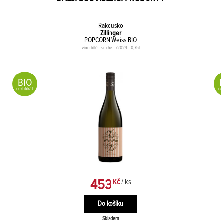
Rakousko
Zillinger
POPCORN Weiss BIO
víno bílé - suché - r2024 - 0,75l
BIO
certifikát
ce
453
Kč
/ ks
Skladem