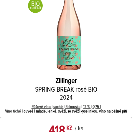
BIO
certifikát
Zillinger
SPRING BREAK rosé BIO
2024
Růžové víno
|
suché
|
Rakousko
|
12 %
|
0,75 l
Víno tiché
| cuveé | mladé, lehké, svěží, se svěží kyselinkou, víno na běžné pití
418
Kč
/ ks