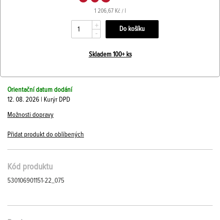
1 206,67 Kč / l
+
-
Skladem 100+ ks
Orientační datum dodání
12. 08. 2026 | Kurýr DPD
Možnosti dopravy
Přidat produkt do oblíbených
Kód produktu
530106901151-22_075