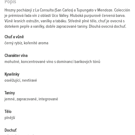
Popis
Hrozny pocházejí z La Consulta (San Carlos) a Tupungato v Mendoze. Colección
je prémiová řada vín z oblasti Uco Valley. Hluboká purpurově červená barva.
Vůně lesních ostružin, vanilky a tabáku. Středně plné tělo, chuť je ovocná s
dotekem pepře a vanilky, dobře zapracované taniny. Dlouhá ovocná dochuť.
Chuť a vůně
černý rybíz, kořenité aroma
Charakter vína
mohutné, koncentrované víno s dominancí barikových tónů
Kyselinky
osvěžující, nevtíravé
Taniny
jemné, zapracované, integrované
Tělo
plnější
Dochuť