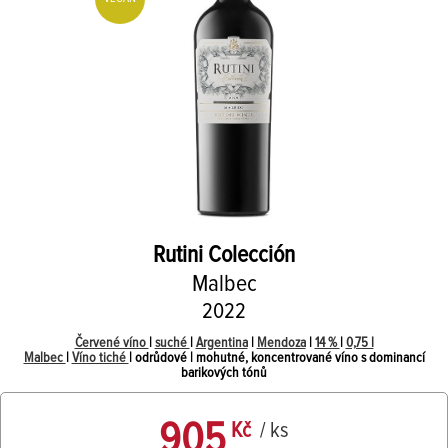
Rutini
Colección
Malbec
2022
Červené víno
|
suché
|
Argentina
|
Mendoza
|
14 %
|
0,75 l
Malbec
|
Víno tiché
| odrůdové | mohutné, koncentrované víno s dominancí
barikových tónů
905
Kč
/ ks