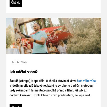
Číst víc
17. 06. 2026
Jak udělat sabráž
Sabráž (sabrage) je speciální technika otevírání láhve
šumivého vína
,
v ideálním případě takového, které je vyrobeno tradiční metodou,
tedy sekundární fermentace probíhá přímo v láhvi.
Při sabráži
dochází k useknutí hrdla láhve ostrým předmětem, nejlépe šavlí.