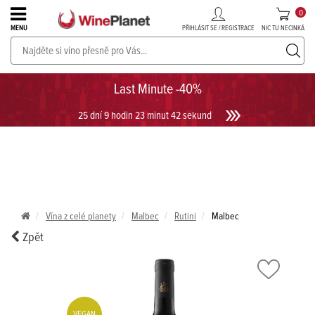
0
PŘIHLÁSIT SE / REGISTRACE
NIC TU NECINKÁ
MENU
PROSECCO v akci až do -30%!
UKÁZAT PROSECCO
Last Minute -40%
25 dní 9 hodin 23 minut 42 sekund
Vína z celé planety
Malbec
Rutini
Malbec
Zpět
VEGAN