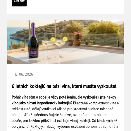
Číst víc
17. 06. 2026
6 letních koktejlů na bázi vína, které musíte vyzkoušet
Pohár vína sám o sobě je vždy potěšením, ale vyzkoušeli jste někdy
víno jako hlavní ingredienci v koktejlu?
Přirozená komplexnost vína a
svěžest z něj dělají vynikající základ pro kreativní a lehce míchané
nápoje. Ať už upřednostňujete šumivé, ovocné nebo s nádechem
pepře, pro každou příležitost existuje vinný koktejl. Od klasických až
po výrazné. Koktejly, nabízejí výborné osvěžení během letních dnů a