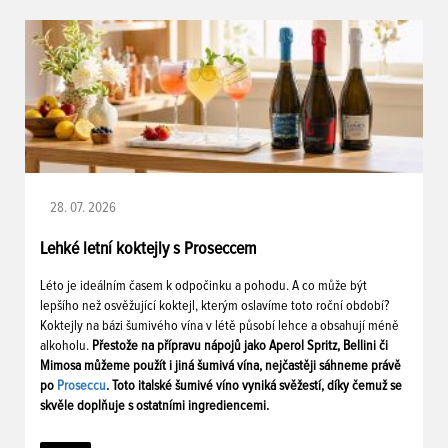
28. 07. 2026
Lehké letní koktejly s Proseccem
Léto je ideálním časem k odpočinku a pohodu. A co může být
lepšího než osvěžující koktejl, kterým oslavíme toto roční období?
Koktejly na bázi šumivého vína v létě působí lehce a obsahují méně
alkoholu.
Přestože na přípravu nápojů jako Aperol Spritz, Bellini či
Mimosa můžeme použít i jiná šumivá vína, nejčastěji sáhneme právě
po
Proseccu
. Toto italské šumivé víno vyniká svěžestí, díky čemuž se
skvěle doplňuje s ostatními ingrediencemi.