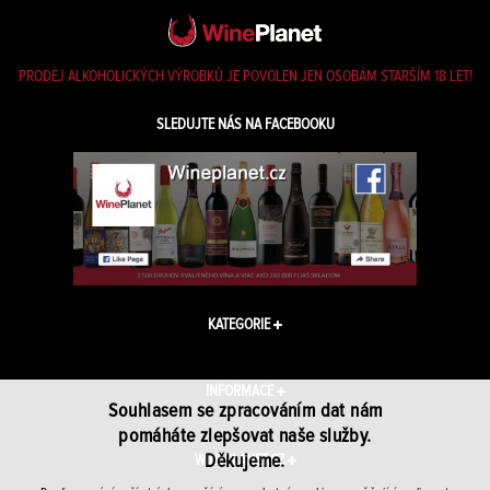
PRODEJ ALKOHOLICKÝCH VÝROBKŮ JE POVOLEN JEN OSOBÁM STARŠÍM 18 LET!
SLEDUJTE NÁS NA FACEBOOKU
KATEGORIE
INFORMACE
Souhlasem se zpracováním dat nám
pomáháte zlepšovat naše služby.
Děkujeme.
WINEPLANET.CZ