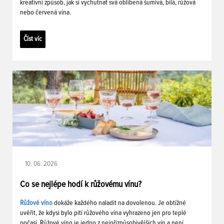
kreativní způsob, jak si vychutnat svá oblíbená šumivá, bílá, růžová
nebo červená vína.
Číst víc
10. 06. 2026
Co se nejlépe hodí k růžovému vínu?
Růžové víno
dokáže každého naladit na dovolenou. Je obtížné
uvěřit, že kdysi bylo pití růžového vína vyhrazeno jen pro teplé
počasí. Růžové víno je jedno z nejpřizpůsobivějších vín a není