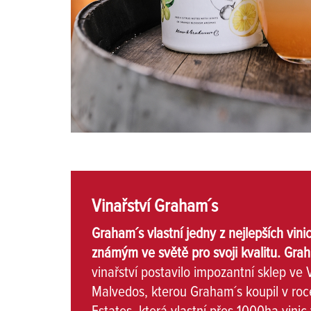
Vinařství Graham´s
Graham´s vlastní jedny z nejlepších vin
známým ve světě pro svoji kvalitu. Graha
vinařství postavilo impozantní sklep ve
Malvedos, kterou Graham´s koupil v roc