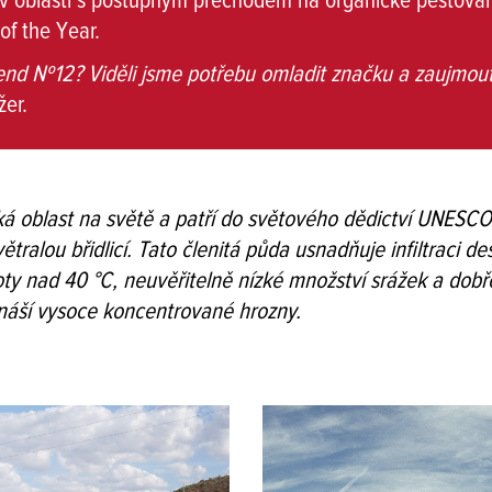
c v oblasti s postupným přechodem na organické pěstován
of the Year.
end Nº12? Viděli jsme potřebu omladit značku a zaujmou
er.
ká oblast na světě a patří do světového dědictví UNESCO
ralou břidlicí. Tato členitá půda usnadňuje infiltraci de
ploty nad 40 °C, neuvěřitelně nízké množství srážek a d
ináší vysoce koncentrované hrozny.