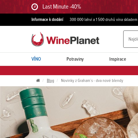
Last Minute -40%
Informace k dodání
300 000 lahví a 1 500 druhů vína skladem
VÍNO
Potraviny
Inspirace
Blog
Novinky z Graham´s - dva nové blendy