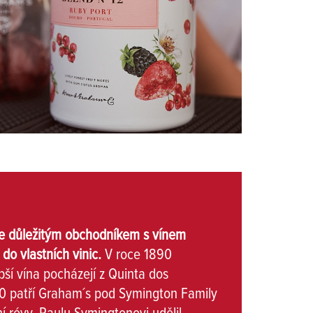
t je důležitým obchodníkem s vínem
do vlastních vinic.
V roce 1890
ší vína pocházejí z Quinta dos
70 patří Graham´s pod Symington Family