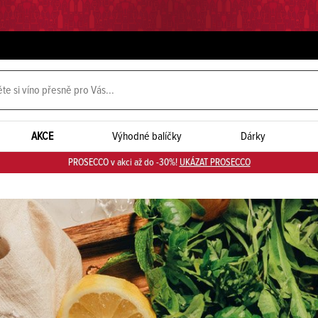
AKCE
Výhodné balíčky
Dárky
PROSECCO v akci až do -30%!
UKÁZAT PROSECCO