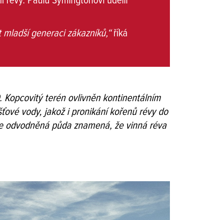
í révy. Paulu Symingtonovi udělil
t mladší generaci zákazníků,“
říká
. Kopcovitý terén ovlivněn kontinentálním
šťové vody, jakož i pronikání kořenů révy do
obře odvodněná půda znamená, že vinná réva