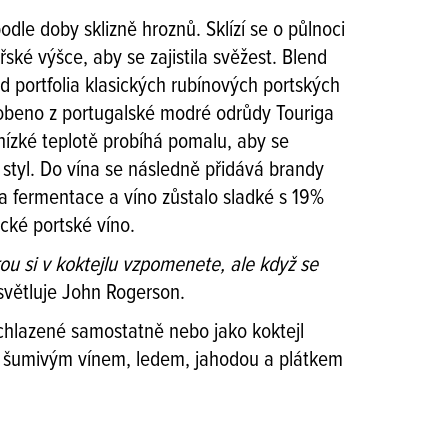
dle doby sklizně hroznů. Sklízí se o půlnoci
řské výšce, aby se zajistila svěžest. Blend
d portfolia klasických rubínových portských
robeno z portugalské modré odrůdy Touriga
nízké teplotě probíhá pomalu, aby se
 styl. Do vína se následně přidává brandy
ila fermentace a víno zůstalo sladké s 19%
ické portské víno.
rou si v koktejlu vzpomenete, ale když se
větluje John Rogerson.
hlazené samostatně nebo jako koktejl
m šumivým vínem, ledem, jahodou a plátkem