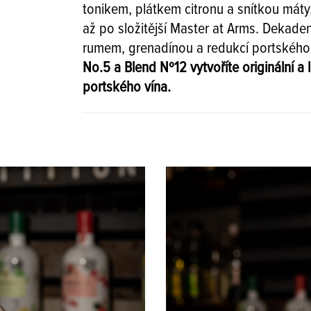
tonikem, plátkem citronu a snítkou máty, 
až po složitější Master at Arms. Dekade
rumem, grenadínou a redukcí portského
No.5 a Blend Nº12 vytvoříte originální a
portského vína.