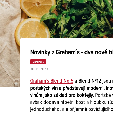
Novinky z Graham´s - dva nové b
GRAHAM´S
30. 11. 2023
Graham´s Blend No.5
a Blend Nº12 jsou
portských vín a představují moderní, ino
vínům jako základ pro koktejly.
Portské 
avšak dodává hřbetní kost a hloubku r
jednoduchého, ale příjemně osvěžujícího