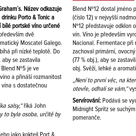
 Graham´s. Název odkazuje
Blend Nº12 dostal jméno po
 drinku Porto & Tonic a
(číslo 12) v nejvyšší nadmo
 bílé portské víno určené
Nº12 představuje odklon o
í především dvě
vín. Víno je především vy
omatický Moscatel Galego.
Nacional. Fermentace při 
íhá při nízké teplotě. Do
zachoval primární, ovocný
 aby se zastavila
(77 % obj.), aby se zastav
 Blend Nº5 je ve
obj. Svěží, lehké a aromat
íno a přináší rozmanitost
„Není to první věc, na kte
o vína s dostatečnou
otevře, odhalí se vám,“
vys
Servírování:
Podává se vyc
ka salsy,“
říká John
Midnight Spritz se suchý
 to byla osoba, určitě by
pomeranče.
bo jako koktejl Port &