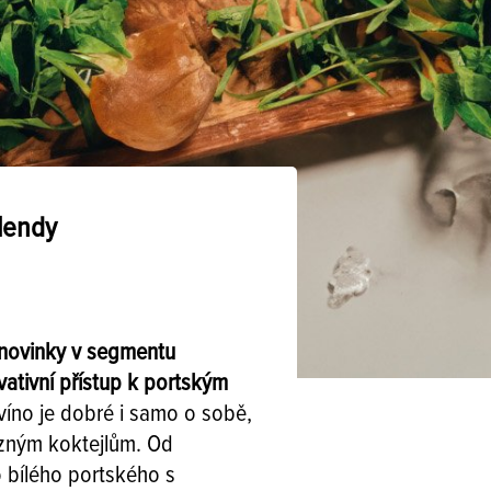
lendy
 novinky v segmentu
vativní přístup k portským
víno je dobré i samo o sobě,
ůzným koktejlům. Od
 bílého portského s