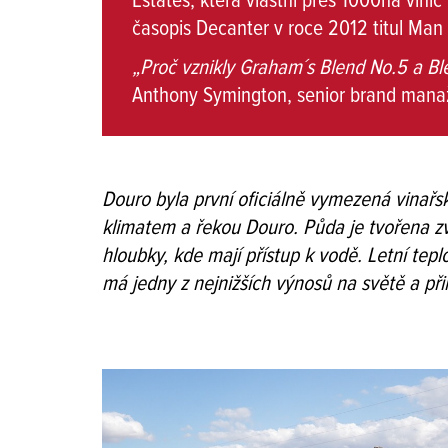
Estates, která vlastní přes 1000ha vini
časopis Decanter v roce 2012 titul Man 
„Proč vznikly Graham´s Blend No.5 a Bl
Anthony Symington, senior brand manaž
Douro byla první oficiálně vymezená vinařs
klimatem a řekou Douro. Půda je tvořena zvět
hloubky, kde mají přístup k vodě. Letní te
má jedny z nejnižších výnosů na světě a př