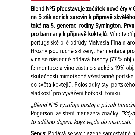
Blend Nº5 představuje začátek nové éry v
na 5 základních surovin k přípravě skvělého
také na 5. generaci rodiny Symington. První
pro barmany k přípravě koktejlů
. Víno tvoř
portugalské bílé odrůdy Malvasia Fina a ar
Hrozny jsou ručně sklizeny. Fermentace prob
vína se následně přidává brandy (77 % obj.),
fermentace a víno zůstalo sladké s 19% obj.
skutečnosti mimořádně všestranné portské v
do světa koktejlů. Polosladký styl portskéh
sladkostí pro vyvážení hořkosti toniku.
„Blend Nº5 vyzařuje postoj a půvab taneční
Rogerson, asistent manažera značky.
"Kdyby
to udělalo dojem, když vejde do místnosti."
Servis:
Podává se vychlazené samostatně ne