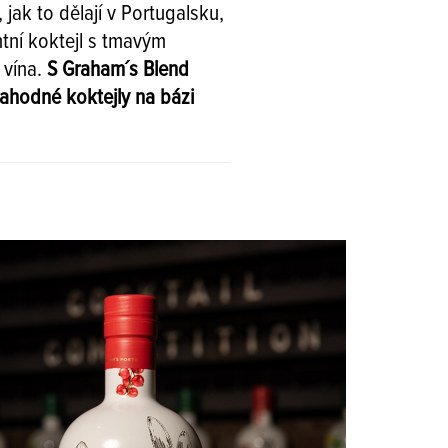
jak to dělají v Portugalsku,
ntní koktejl s tmavým
 vína.
S Graham´s Blend
 lahodné koktejly na bázi