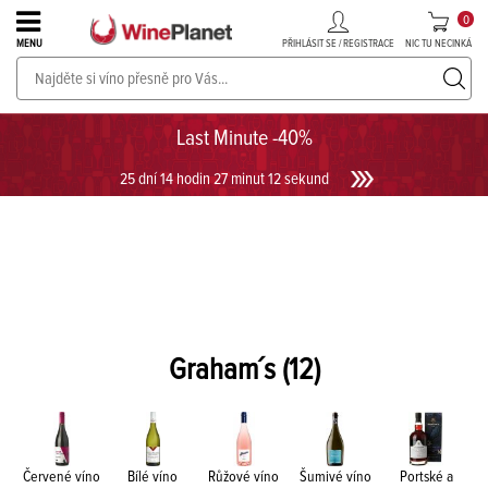
0
PŘIHLÁSIT SE / REGISTRACE
NIC TU NECINKÁ
MENU
PROSECCO v akci až do -30%!
UKÁZAT PROSECCO
Last Minute -40%
25 dní 14 hodin 27 minut 12 sekund
Graham´s
(12)
Červené víno
Bílé víno
Růžové víno
Šumivé víno
Portské a