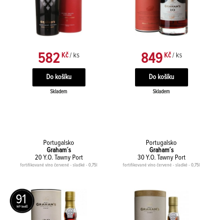
582
849
Kč
/ ks
Kč
/ ks
Skladem
Skladem
Portugalsko
Portugalsko
Graham´s
Graham´s
20 Y.O. Tawny Port
30 Y.O. Tawny Port
fortifikované víno červené - sladké - 0,75l
fortifikované víno červené - sladké - 0,75l
91