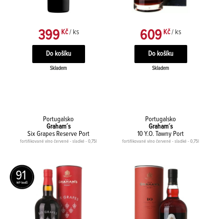
399
609
Kč
/ ks
Kč
/ ks
Skladem
Skladem
Portugalsko
Portugalsko
Graham´s
Graham´s
Six Grapes Reserve Port
10 Y.O. Tawny Port
fortifikované víno červené - sladké - 0,75l
fortifikované víno červené - sladké - 0,75l
91