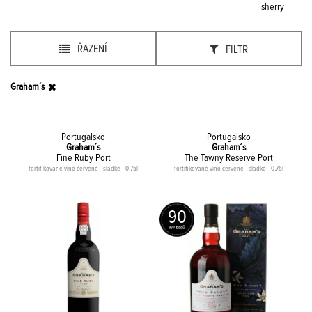
sherry
ŘAZENÍ
FILTR
Graham´s
Portugalsko
Portugalsko
Graham´s
Graham´s
Fine Ruby Port
The Tawny Reserve Port
fortifikované víno červené - sladké - 0,75l
fortifikované víno červené - sladké - 0,75l
90