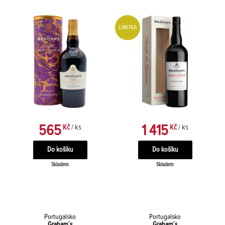
LIMITKA
565
1 415
Kč
/ ks
Kč
/ ks
Skladem
Skladem
Portugalsko
Portugalsko
Graham´s
Graham´s