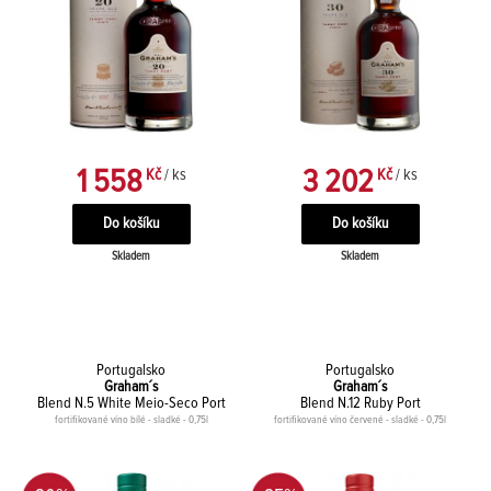
1 558
3 202
Kč
/ ks
Kč
/ ks
Skladem
Skladem
Portugalsko
Portugalsko
Graham´s
Graham´s
Blend N.5 White Meio-Seco Port
Blend N.12 Ruby Port
fortifikované víno bílé - sladké - 0,75l
fortifikované víno červené - sladké - 0,75l