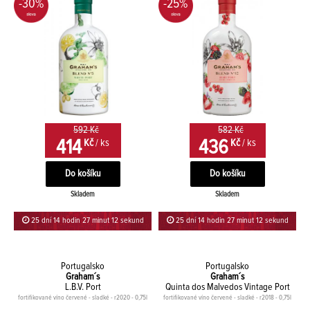
-30%
-25%
592 Kč
582 Kč
414
436
Kč
/ ks
Kč
/ ks
Skladem
Skladem
25 dní 14 hodin 27 minut 12 sekund
25 dní 14 hodin 27 minut 12 sekund
Portugalsko
Portugalsko
Graham´s
Graham´s
L.B.V. Port
Quinta dos Malvedos Vintage Port
fortifikované víno červené - sladké - r2020 - 0,75l
fortifikované víno červené - sladké - r2018 - 0,75l