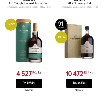
1997 Single Harvest Tawny Port
20 Y.O. Tawny Port
fortifikované víno červené - sladké - r1997 - 0,75l
fortifikované víno červené - sladké - 4,5l
91
LIMITKA
LIMITKA
4 527
10 472
Kč
/ ks
Kč
/ ks
Skladem
Skladem