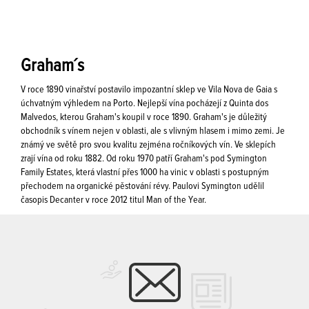
Graham´s
V roce 1890 vinařství postavilo impozantní sklep ve Vila Nova de Gaia s
úchvatným výhledem na Porto. Nejlepší vína pocházejí z Quinta dos
Malvedos, kterou Graham's koupil v roce 1890. Graham's je důležitý
obchodník s vínem nejen v oblasti, ale s vlivným hlasem i mimo zemi. Je
známý ve světě pro svou kvalitu zejména ročníkových vín. Ve sklepích
zrají vína od roku 1882. Od roku 1970 patří Graham's pod Symington
Family Estates, která vlastní přes 1000 ha vinic v oblasti s postupným
přechodem na organické pěstování révy. Paulovi Symington udělil
časopis Decanter v roce 2012 titul Man of the Year.