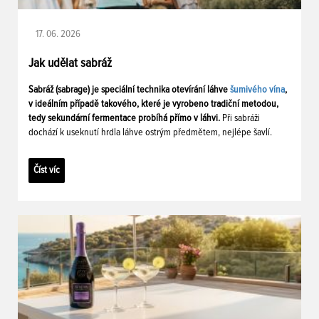
17. 06. 2026
Jak udělat sabráž
Sabráž (sabrage) je speciální technika otevírání láhve
šumivého vína
,
v ideálním případě takového, které je vyrobeno tradiční metodou,
tedy sekundární fermentace probíhá přímo v láhvi.
Při sabráži
dochází k useknutí hrdla láhve ostrým předmětem, nejlépe šavlí.
Číst víc