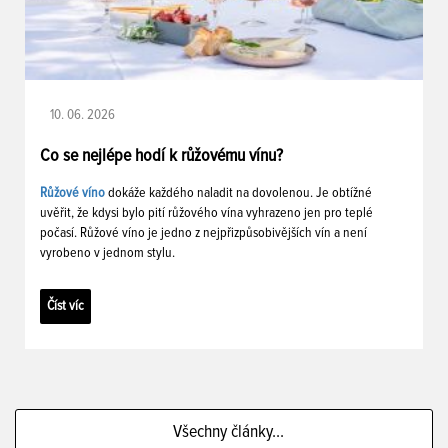
10. 06. 2026
Co se nejlépe hodí k růžovému vínu?
Růžové víno
dokáže každého naladit na dovolenou. Je obtížné
uvěřit, že kdysi bylo pití růžového vína vyhrazeno jen pro teplé
počasí. Růžové víno je jedno z nejpřizpůsobivějších vín a není
vyrobeno v jednom stylu.
Číst víc
Všechny články...