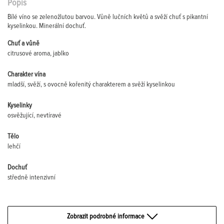
Popis
Bílé víno se zelenožlutou barvou. Vůně lučních květů a svěží chuť s pikantní
kyselinkou. Minerální dochuť.
Chuť a vůně
citrusové aroma, jablko
Charakter vína
mladší, svěží, s ovocně kořenitý charakterem a svěží kyselinkou
Kyselinky
osvěžující, nevtíravé
Tělo
lehčí
Dochuť
středně intenzivní
Zobrazit podrobné informace