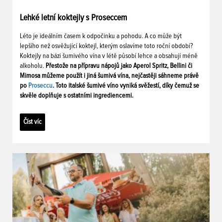
Lehké letní koktejly s Proseccem
Léto je ideálním časem k odpočinku a pohodu. A co může být
lepšího než osvěžující koktejl, kterým oslavíme toto roční období?
Koktejly na bázi šumivého vína v létě působí lehce a obsahují méně
alkoholu.
Přestože na přípravu nápojů jako Aperol Spritz, Bellini či
Mimosa můžeme použít i jiná šumivá vína, nejčastěji sáhneme právě
po
Proseccu
. Toto italské šumivé víno vyniká svěžestí, díky čemuž se
skvěle doplňuje s ostatními ingrediencemi.
Číst víc