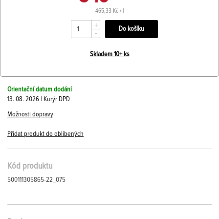
465,33 Kč / l
+
-
Skladem 10+ ks
Orientační datum dodání
13. 08. 2026 | Kurýr DPD
Možnosti dopravy
Přidat produkt do oblíbených
Kód produktu
500111305865-22_075