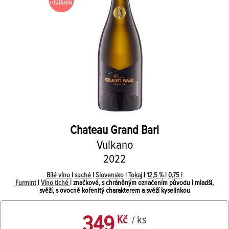
HISTAMIN
Chateau Grand Bari
Vulkano
2022
Bílé víno
|
suché
|
Slovensko
|
Tokaj
|
12,5 %
|
0,75 l
Furmint
|
Víno tiché
| značkové, s chráněným označením původu | mladší,
svěží, s ovocně kořenitý charakterem a svěží kyselinkou
349
Kč
/ ks