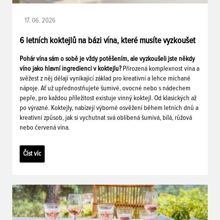
17. 06. 2026
6 letních koktejlů na bázi vína, které musíte vyzkoušet
Pohár vína sám o sobě je vždy potěšením, ale vyzkoušeli jste někdy
víno jako hlavní ingredienci v koktejlu?
Přirozená komplexnost vína a
svěžest z něj dělají vynikající základ pro kreativní a lehce míchané
nápoje. Ať už upřednostňujete šumivé, ovocné nebo s nádechem
pepře, pro každou příležitost existuje vinný koktejl. Od klasických až
po výrazné. Koktejly, nabízejí výborné osvěžení během letních dnů a
kreativní způsob, jak si vychutnat svá oblíbená šumivá, bílá, růžová
nebo červená vína.
Číst víc