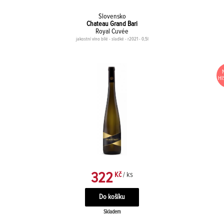
Slovensko
Chateau Grand Bari
Royal Cuvée
jakostní víno bílé - sladké - r2021 - 0,5l
HI
322
Kč
/ ks
Skladem