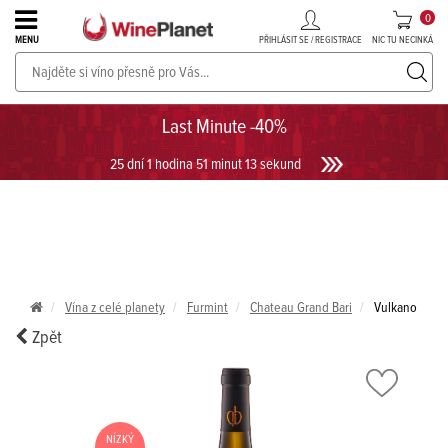
0
PŘIHLÁSIT SE / REGISTRACE
NIC TU NECINKÁ
MENU
PROSECCO v akci až do -30%!
UKÁZAT PROSECCO
Last Minute -40%
25 dní 1 hodina 51 minut 12 sekund
Vína z celé planety
Furmint
Chateau Grand Bari
Vulkano
Zpět
NÍZKÝ