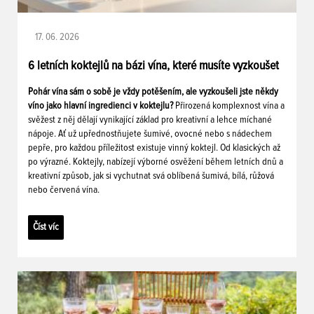
17. 06. 2026
6 letních koktejlů na bázi vína, které musíte vyzkoušet
Pohár vína sám o sobě je vždy potěšením, ale vyzkoušeli jste někdy
víno jako hlavní ingredienci v koktejlu?
Přirozená komplexnost vína a
svěžest z něj dělají vynikající základ pro kreativní a lehce míchané
nápoje. Ať už upřednostňujete šumivé, ovocné nebo s nádechem
pepře, pro každou příležitost existuje vinný koktejl. Od klasických až
po výrazné. Koktejly, nabízejí výborné osvěžení během letních dnů a
kreativní způsob, jak si vychutnat svá oblíbená šumivá, bílá, růžová
nebo červená vína.
Číst víc