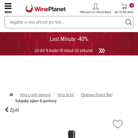
0
PŘIHLÁSIT SE / REGISTRACE
NIC TU NECINKÁ
MENU
PROSECCO v akci až do -30%!
UKÁZAT PROSECCO
Last Minute -40%
23 dní 9 hodin 15 minut 32 sekund
Vína z celé planety
Víno tiché
Chateau Grand Bari
Tokajský výber 6-putňový
Zpět