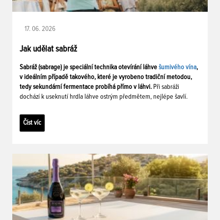
17. 06. 2026
Jak udělat sabráž
Sabráž (sabrage) je speciální technika otevírání láhve
šumivého vína
,
v ideálním případě takového, které je vyrobeno tradiční metodou,
tedy sekundární fermentace probíhá přímo v láhvi.
Při sabráži
dochází k useknutí hrdla láhve ostrým předmětem, nejlépe šavlí.
Číst víc