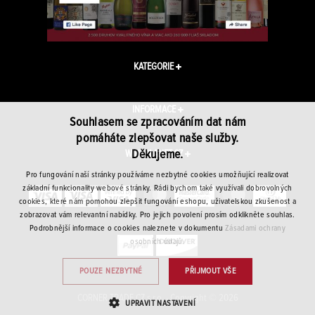
KATEGORIE
INFORMACE
Souhlasem se zpracováním dat nám
pomáháte zlepšovat naše služby.
Děkujeme.
WINEPLANET.CZ
Pro fungování naší stránky používáme nezbytné cookies umožňující realizovat
základní funkcionality webové stránky. Rádi bychom také využívali dobrovolných
cookies, které nám pomohou zlepšit fungování eshopu, uživatelskou zkušenost a
zobrazovat vám relevantní nabídky. Pro jejich povolení prosím odklikněte souhlas.
Podrobnější informace o cookies naleznete v dokumentu
Zásadami ochrany
osobních údajů.
POUZE NEZBYTNÉ
PŘIJMOUT VŠE
CORNER TRADE CZ s.r.o. · Copyright © 2026
UPRAVIT NASTAVENÍ