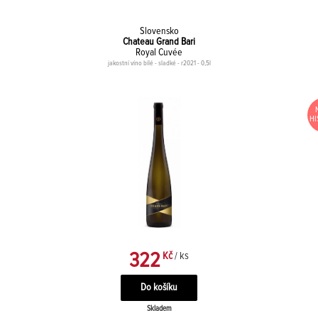
Slovensko
Chateau Grand Bari
Royal Cuvée
jakostní víno bílé - sladké - r2021 - 0,5l
HI
322
Kč
/ ks
Skladem