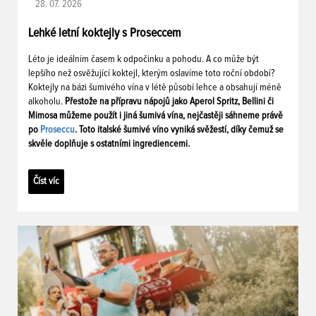
28. 07. 2026
Lehké letní koktejly s Proseccem
Léto je ideálním časem k odpočinku a pohodu. A co může být
lepšího než osvěžující koktejl, kterým oslavíme toto roční období?
Koktejly na bázi šumivého vína v létě působí lehce a obsahují méně
alkoholu.
Přestože na přípravu nápojů jako Aperol Spritz, Bellini či
Mimosa můžeme použít i jiná šumivá vína, nejčastěji sáhneme právě
po
Proseccu
. Toto italské šumivé víno vyniká svěžestí, díky čemuž se
skvěle doplňuje s ostatními ingrediencemi.
Číst víc