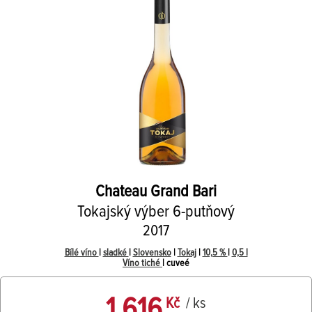
Chateau Grand Bari
Tokajský výber 6-putňový
2017
Bílé víno
|
sladké
|
Slovensko
|
Tokaj
|
10,5 %
|
0,5 l
Víno tiché
| cuveé
1 616
Kč
/ ks