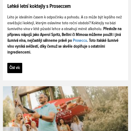
Lehké letní koktejly s Proseccem
Léto je ideálním časem k odpočinku a pohodu. A co může být lepšího než
osvěžující koktejl, kterým oslavíme toto roční období? Koktejly na bázi
šumivého vína v létě působí lehce a obsahují méně alkoholu.
Přestože na
přípravu nápojů jako Aperol Spritz, Bellini či Mimosa můžeme použít i jiná
šumivá vína, nejčastěji sáhneme právě po
Proseccu
. Toto italské šumivé
víno vyniká svěžestí, díky čemuž se skvěle doplňuje s ostatními
ingrediencemi.
Číst víc