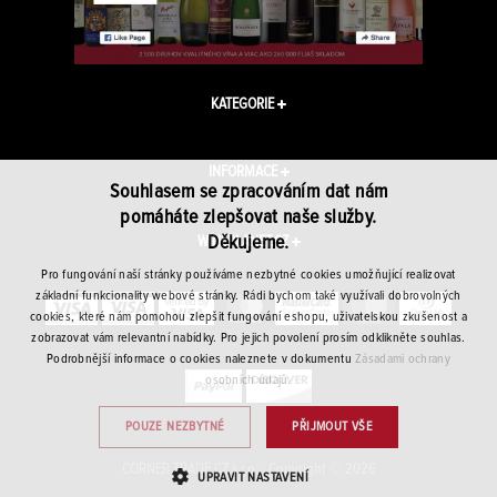
KATEGORIE
INFORMACE
Souhlasem se zpracováním dat nám
pomáháte zlepšovat naše služby.
Děkujeme.
WINEPLANET.CZ
Pro fungování naší stránky používáme nezbytné cookies umožňující realizovat
základní funkcionality webové stránky. Rádi bychom také využívali dobrovolných
cookies, které nám pomohou zlepšit fungování eshopu, uživatelskou zkušenost a
zobrazovat vám relevantní nabídky. Pro jejich povolení prosím odklikněte souhlas.
Podrobnější informace o cookies naleznete v dokumentu
Zásadami ochrany
osobních údajů.
POUZE NEZBYTNÉ
PŘIJMOUT VŠE
CORNER TRADE CZ s.r.o. · Copyright © 2026
UPRAVIT NASTAVENÍ