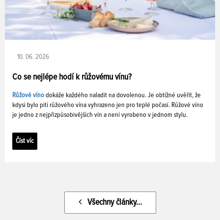
10. 06. 2026
Co se nejlépe hodí k růžovému vínu?
Růžové víno
dokáže každého naladit na dovolenou. Je obtížné uvěřit, že
kdysi bylo pití růžového vína vyhrazeno jen pro teplé počasí. Růžové víno
je jedno z nejpřizpůsobivějších vín a není vyrobeno v jednom stylu.
Číst víc
Všechny články...