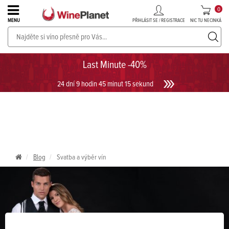
0
PŘIHLÁSIT SE / REGISTRACE
NIC TU NECINKÁ
MENU
PROSECCO v akci až do -30%!
UKÁZAT PROSECCO
Last Minute -40%
24 dní 9 hodin 45 minut 14 sekund
Blog
Svatba a výběr vín