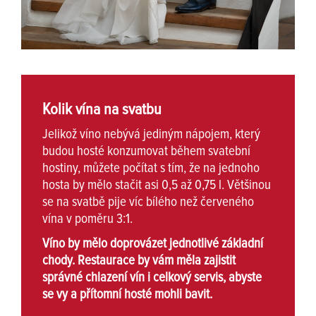
Kolik vína na svatbu
Jelikož víno nebývá jediným nápojem, který
budou hosté konzumovat během svatební
hostiny, můžete počítat s tím, že na jednoho
hosta by mělo stačit asi 0,5 až 0,75 l. Většinou
se na svatbě pije víc bílého než červeného
vína v poměru 3:1.
Víno by mělo doprovázet jednotlivé základní
chody. Restaurace by vám měla zajistit
správné chlazení vín i celkový servis, abyste
se vy a přítomní hosté mohli bavit.