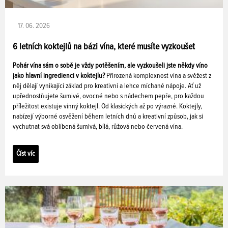
17. 06. 2026
6 letních koktejlů na bázi vína, které musíte vyzkoušet
Pohár vína sám o sobě je vždy potěšením, ale vyzkoušeli jste někdy víno
jako hlavní ingredienci v koktejlu?
Přirozená komplexnost vína a svěžest z
něj dělají vynikající základ pro kreativní a lehce míchané nápoje. Ať už
upřednostňujete šumivé, ovocné nebo s nádechem pepře, pro každou
příležitost existuje vinný koktejl. Od klasických až po výrazné. Koktejly,
nabízejí výborné osvěžení během letních dnů a kreativní způsob, jak si
vychutnat svá oblíbená šumivá, bílá, růžová nebo červená vína.
Číst víc