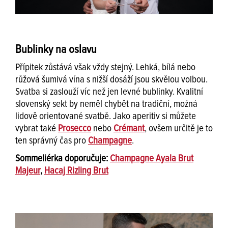
Bublinky na oslavu
Přípitek zůstává však vždy stejný. Lehká, bílá nebo
růžová šumivá vína s nižší dosáží jsou skvělou volbou.
Svatba si zaslouží víc než jen levné bublinky. Kvalitní
slovenský sekt by neměl chybět na tradiční, možná
lidově orientované svatbě. Jako aperitiv si můžete
vybrat také
Prosecco
nebo
Crémant
, ovšem určitě je to
ten správný čas pro
Champagne
.
Sommeliérka doporučuje:
Champagne Ayala Brut
Majeur
,
Hacaj Rizling Brut