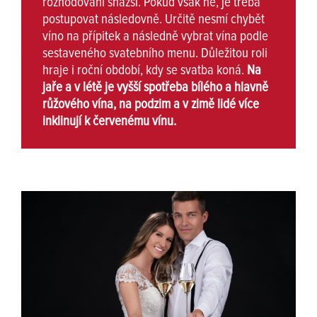
rozhodování snazší. Pokud však ne, je třeba
postupovat následovně. Určitě nesmí chybět
víno na přípitek a následně vybrat vína podle
sestaveného svatebního menu. Důležitou roli
hraje i roční období, kdy se svatba koná.
Na
jaře a v létě je vyšší spotřeba bílého a hlavně
růžového vína, na podzim a v zimě lidé více
inklinují k červenému vínu.