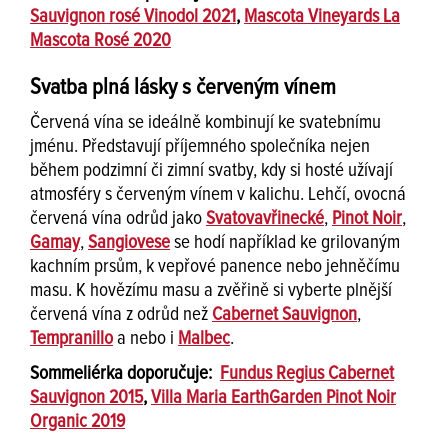
Sauvignon rosé Vinodol 2021
,
Mascota Vineyards La
Mascota Rosé 2020
Svatba plná lásky s červeným vínem
Červená vína se ideálně kombinují ke svatebnímu
jménu. Představují příjemného společníka nejen
během podzimní či zimní svatby, kdy si hosté užívají
atmosféry s červeným vínem v kalichu. Lehčí, ovocná
červená vína odrůd jako
Svatovavřinecké
,
Pinot Noir
,
Gamay
,
Sangiovese
se hodí například ke grilovaným
kachním prsům, k vepřové panence nebo jehněčímu
masu. K hovězímu masu a zvěřině si vyberte plnější
červená vína z odrůd než
Cabernet Sauvignon
,
Tempranillo
a nebo i
Malbec
.
Sommeliérka doporučuje:
Fundus Regius Cabernet
Sauvignon 2015
,
Villa Maria EarthGarden Pinot Noir
Organic 2019