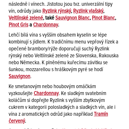
následně i vínech. Jistotou jsou tvz. univerzální tipy
vín, odrůdy jako
Ryzlink rýnský
,
Ryzlink vlašský
,
Veltlínské zelené
, také
Sauvignon Blanc
,
Pinot Blanc
,
Pinot Gris
a
Chardonnay
.
Lehčí bílá vína s vyšším obsahem kyselin se lépe
kombinují s jídlem. K tradičnímu menu vepřový řízek a
opečené brambory/rýže doporučuji suchý Ryzlink
rýnský nebo Veltlínské zelené ze Slovenska, Rakouska
nebo Německa. K plněnému kuřecímu závitku se
šunkou, mozzarellou s hráškovým pyré se hodí
Sauvignon
.
Ke smetanovým nebo houbovým omáčkám
vyzkoušejte
Chardonnay
. Ke sladkým svatebním
koláčům si dopřejte Ryzlink s vyšším zbytkovým
cukrem v kategorii polosladkých a sladkých vín, ale i
vína z aromatických odrůd jako například
Tramín
červený
.