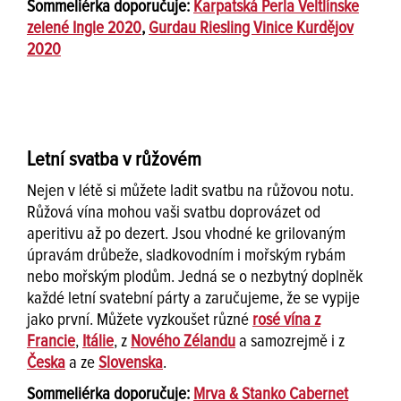
Sommeliérka doporučuje:
Karpatská Perla Veltlínske
zelené Ingle 2020
,
Gurdau Riesling Vinice Kurdějov
2020
Letní svatba v růžovém
Nejen v létě si můžete ladit svatbu na růžovou notu.
Růžová vína mohou vaši svatbu doprovázet od
aperitivu až po dezert. Jsou vhodné ke grilovaným
úpravám drůbeže, sladkovodním i mořským rybám
nebo mořským plodům. Jedná se o nezbytný doplněk
každé letní svatební párty a zaručujeme, že se vypije
jako první. Můžete vyzkoušet různé
rosé vína z
Francie
,
Itálie
, z
Nového Zélandu
a samozrejmě i z
Česka
a ze
Slovenska
.
Sommeliérka doporučuje:
Mrva & Stanko Cabernet