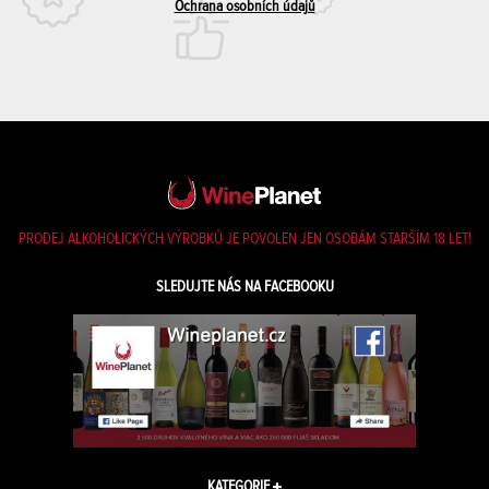
Ochrana osobních údajů
PRODEJ ALKOHOLICKÝCH VÝROBKŮ JE POVOLEN JEN OSOBÁM STARŠÍM 18 LET!
SLEDUJTE NÁS NA FACEBOOKU
KATEGORIE