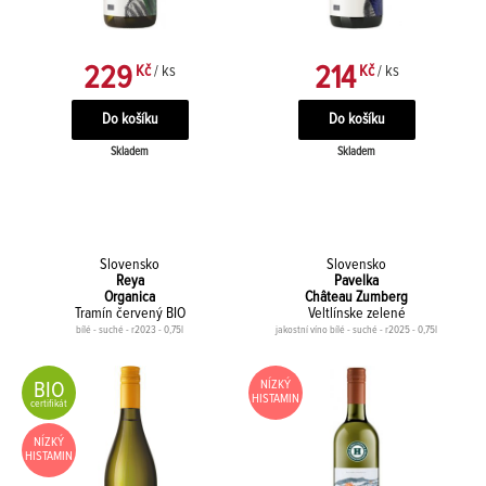
229
214
Kč
/ ks
Kč
/ ks
Skladem
Skladem
Slovensko
Slovensko
Reya
Pavelka
Organica
Château Zumberg
Tramín červený BIO
Veltlínske zelené
bílé - suché - r2023 - 0,75l
jakostní víno bílé - suché - r2025 - 0,75l
BIO
NÍZKÝ
HISTAMIN
certifikát
NÍZKÝ
HISTAMIN