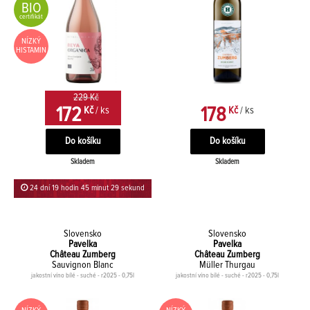
BIO
certifikát
NÍZKÝ
HISTAMIN
229 Kč
172
178
Kč
/ ks
Kč
/ ks
Skladem
Skladem
24 dní 19 hodin 45 minut 29 sekund
Slovensko
Slovensko
Pavelka
Pavelka
Château Zumberg
Château Zumberg
Sauvignon Blanc
Müller Thurgau
jakostní víno bílé - suché - r2025 - 0,75l
jakostní víno bílé - suché - r2025 - 0,75l