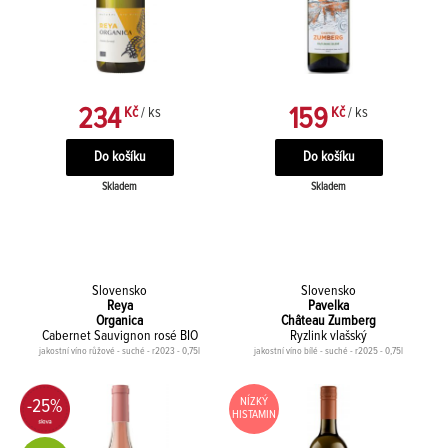
234
159
Kč
/ ks
Kč
/ ks
Skladem
Skladem
Slovensko
Slovensko
Reya
Pavelka
Organica
Château Zumberg
Cabernet Sauvignon rosé BIO
Ryzlink vlašský
jakostní víno růžové - suché - r2023 - 0,75l
jakostní víno bílé - suché - r2025 - 0,75l
NÍZKÝ
-25%
HISTAMIN