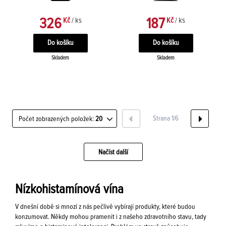
326
187
Kč
/ ks
Kč
/ ks
Skladem
Skladem
Strana 1/6
Počet zobrazených položek:
20
Načíst další
Nízkohistamínová vína
V dnešní době si mnozí z nás pečlivě vybírají produkty, které budou
konzumovat. Někdy mohou pramenit i z našeho zdravotního stavu, tady