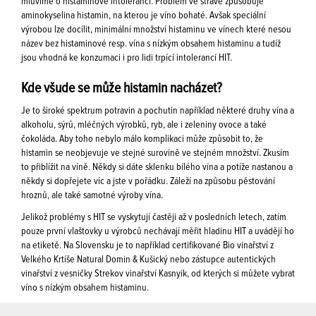
mluvíme o histaminové intoleranci. Problém ve stravě způsobuje
aminokyselina histamin, na kterou je víno bohaté. Avšak speciální
výrobou lze docílit, minimální množství histaminu ve vínech které nesou
název bez histaminové resp. vína s nízkým obsahem histaminu a tudíž
jsou vhodná ke konzumaci i pro lidi trpící intolerancí HIT.
Kde všude se může histamin nacházet?
Je to široké spektrum potravin a pochutin například některé druhy vína a
alkoholu, sýrů, mléčných výrobků, ryb, ale i zeleniny ovoce a také
čokoláda. Aby toho nebylo málo komplikaci může způsobit to, že
histamin se neobjevuje ve stejné surovině ve stejném množství. Zkusím
to přiblížit na víně. Někdy si dáte sklenku bílého vína a potíže nastanou a
někdy si dopřejete víc a jste v pořádku. Záleží na způsobu pěstování
hroznů, ale také samotné výroby vína.
Jelikož problémy s HIT se vyskytují častěji až v posledních letech, zatím
pouze první vlaštovky u výrobců nechávají měřit hladinu HIT a uvádějí ho
na etiketě. Na Slovensku je to například certifikované Bio vinařství z
Velkého Krtíše Natural Domin & Kušický nebo zástupce autentických
vinařství z vesničky Strekov vinařství Kasnyik, od kterých si můžete vybrat
víno s nízkým obsahem histaminu.