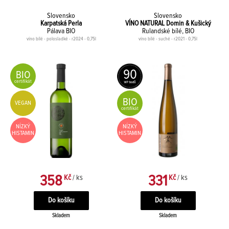
Slovensko
Slovensko
Karpatská Perla
VÍNO NATURAL Domin & Kušický
Pálava BIO
Rulandské bílé, BIO
víno bílé - polosladké - r2024 - 0,75l
víno bílé - suché - r2021 - 0,75l
90
BIO
certifikát
BIO
VEGAN
certifikát
NÍZKÝ
NÍZKÝ
HISTAMIN
HISTAMIN
358
331
Kč
/ ks
Kč
/ ks
Skladem
Skladem