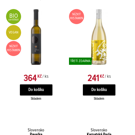
BIO
NÍZKÝ
HISTAMIN
certifikát
VEGAN
NÍZKÝ
HISTAMIN
TŘETÍ ZDARMA
364
241
Kč
/ ks
Kč
/ ks
Skladem
Skladem
Slovensko
Slovensko
Pavelka
Karpatská Perla