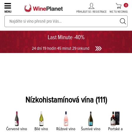
0
PŘIHLÁSIT SE / REGISTRACE
NIC TU NECINKÁ
MENU
PROSECCO v akci až do -30%!
UKÁZAT PROSECCO
Last Minute -40%
24 dní 19 hodin 45 minut 29 sekund
Nízkohistamínová vína
(111)
Červené víno
Bílé víno
Růžové víno
Šumivé víno
Portské a