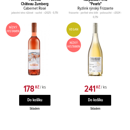
Château Zumberg
"Pearls"
Cabernet Rosé
Ryzlink rýnský Frizzante
jakostní víno růžové - suché - r2025 - 0,75l
frizzante - perlivé víno bílé - polosuché - r2024 -
0,75l
NÍZKÝ
VEGAN
HISTAMIN
NÍZKÝ
HISTAMIN
178
241
Kč
/ ks
Kč
/ ks
Skladem
Skladem