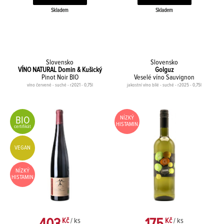
Skladem
Skladem
Slovensko
Slovensko
VÍNO NATURAL Domin & Kušický
Golguz
Pinot Noir BIO
Veselé víno Sauvignon
víno červené - suché - r2021 - 0,75l
jakostní víno bílé - suché - r2025 - 0,75l
BIO
NÍZKÝ
HISTAMIN
certifikát
VEGAN
NÍZKÝ
HISTAMIN
Kč
/ ks
Kč
/ ks