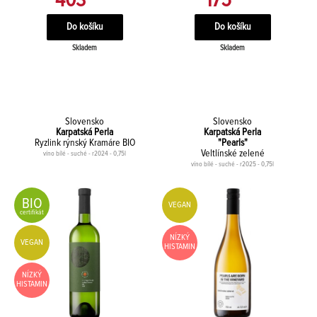
403
175
Skladem
Skladem
Slovensko
Slovensko
Karpatská Perla
Karpatská Perla
Ryzlink rýnský Kramáre BIO
"Pearls"
Veltlínské zelené
víno bílé - suché - r2024 - 0,75l
víno bílé - suché - r2025 - 0,75l
BIO
VEGAN
certifikát
NÍZKÝ
VEGAN
HISTAMIN
NÍZKÝ
HISTAMIN