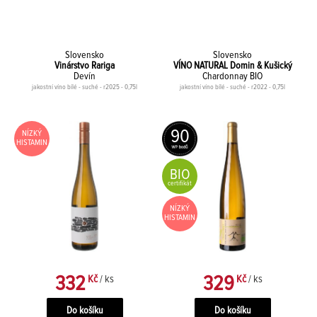
Slovensko
Slovensko
Vinárstvo Rariga
VÍNO NATURAL Domin & Kušický
Devín
Chardonnay BIO
jakostní víno bílé - suché - r2025 - 0,75l
jakostní víno bílé - suché - r2022 - 0,75l
90
NÍZKÝ
HISTAMIN
BIO
certifikát
NÍZKÝ
HISTAMIN
332
329
Kč
/ ks
Kč
/ ks