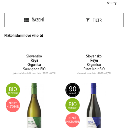
sherry
ŘAZENÍ
FILTR
Nízkohistamínové víno
Slovensko
Slovensko
Reya
Reya
Organica
Organica
Sauvignon BIO
Pinot Noir BIO
jakostní víno bílé - suché - r2023 - 0,75l
červené - suché - r2020 - 0,75l
90
BIO
certifikát
NÍZKÝ
BIO
HISTAMIN
certifikát
NÍZKÝ
HISTAMIN