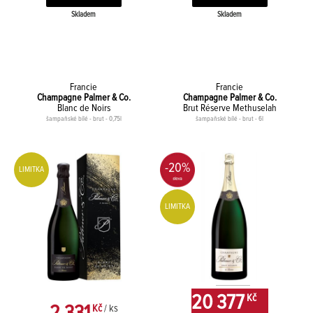
Skladem
Skladem
Francie
Francie
Champagne Palmer & Co.
Champagne Palmer & Co.
Blanc de Noirs
Brut Réserve Methuselah
šampaňské bílé - brut - 0,75l
šampaňské bílé - brut - 6l
-20%
LIMITKA
LIMITKA
25 471 Kč
20 377
Kč
Kč
/ ks