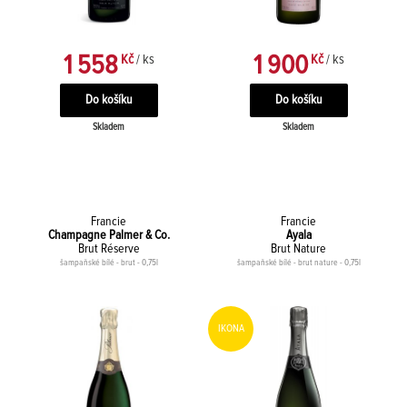
1 558
1 900
Kč
/ ks
Kč
/ ks
Skladem
Skladem
Francie
Francie
Champagne Palmer & Co.
Ayala
Brut Réserve
Brut Nature
šampaňské bílé - brut - 0,75l
šampaňské bílé - brut nature - 0,75l
IKONA