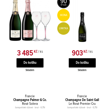
90
IKONA
LIMITKA
3 485
903
Kč
/ ks
Kč
/ ks
Skladem
Skladem
Francie
Francie
Champagne Palmer & Co.
Champagne De Saint Gall
Rosé Solera
Le Rosé Premier Cru
šampaňské růžové - brut - 0,75l
šampaňské růžové - brut - 0,75l