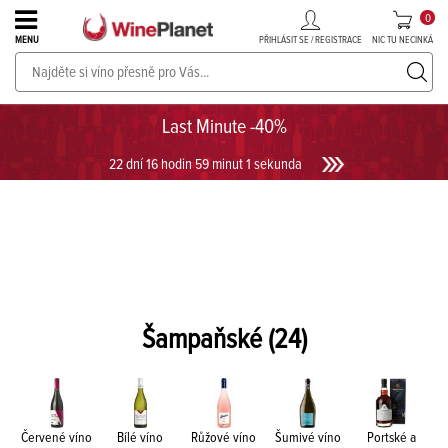
0
PŘIHLÁSIT SE / REGISTRACE
NIC TU NECINKÁ
MENU
PROSECCO v akci až do -30%!
UKÁZAT PROSECCO
Last Minute -40%
22 dní 16 hodin 59 minut
Šampaňské
(24)
Červené víno
Bílé víno
Růžové víno
Šumivé víno
Portské a