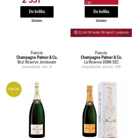
2 331
/ ks
Skladem
Skladem
22 dní 16 hodin 59 minut
Francie
Francie
Champagne Palmer & Co.
Champagne Palmer & Co.
Brut Réserve Jeroboam
La Réserve DEMI-SEC
šampaňské bílé - brut - 3l
šampaňské bílé - demi sec - 0,75l
LIMITKA