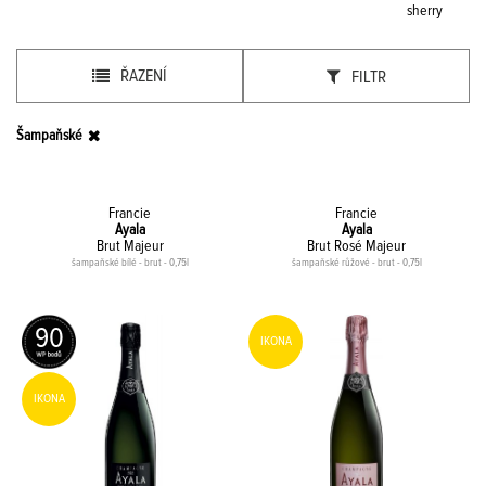
sherry
ŘAZENÍ
FILTR
Šampaňské
Francie
Francie
Ayala
Ayala
Brut Majeur
Brut Rosé Majeur
šampaňské bílé - brut - 0,75l
šampaňské růžové - brut - 0,75l
90
IKONA
IKONA