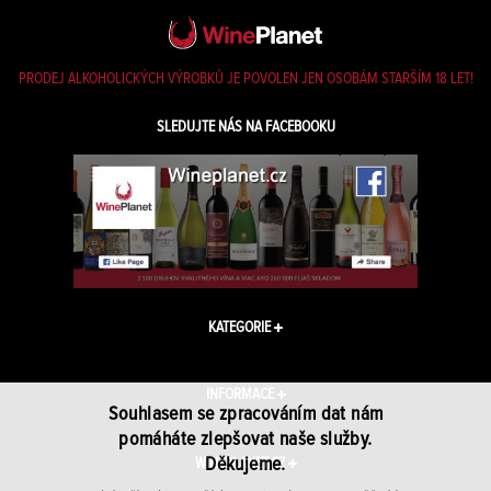
PRODEJ ALKOHOLICKÝCH VÝROBKŮ JE POVOLEN JEN OSOBÁM STARŠÍM 18 LET!
SLEDUJTE NÁS NA FACEBOOKU
KATEGORIE
INFORMACE
Souhlasem se zpracováním dat nám
pomáháte zlepšovat naše služby.
Děkujeme.
WINEPLANET.CZ