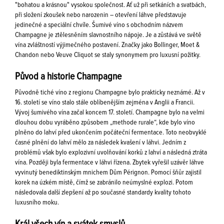
"bohatou a krásnou" vysokou společnost. Ať už při setkáních a svatbách,
při složení zkoušek nebo narozenin – otevření láhve představuje
jedinečné a speciální chvíle. Šumivé víno s obchodním názvem
Champagne je ztělesněním slavnostního nápoje. Je a zůstává ve světě
vína zvláštností výjimečného postavení. Značky jako Bollinger, Moet &
Chandon nebo Veuve Cliquot se staly synonymem pro luxusní požitky.
Původ a historie Champagne
Původně tiché víno z regionu Champagne bylo prakticky neznámé. Až v
16. století se víno stalo stále oblíbenějším zejména v Anglii a Francii.
Vývoj šumivého vína začal koncem 17. století. Champagne bylo na velmi
dlouhou dobu vyráběno způsobem „methode rurale“, kde bylo víno
plněno do lahví před ukončením počáteční fermentace. Toto neobvyklé
časné plnění do lahví mělo za následek kvašení v láhvi. Jedním z
problémů však bylo explozivní uvolňování korků z lahví a následná ztráta
vína. Později byla fermentace v láhvi řízena. Zbytek vyřešil uzávěr láhve
vyvinutý benediktinským mnichem Dům Pérignon. Pomocí šňůr zajistil
korek na úzkém místě, čímž se zabránilo neúmyslné explozi. Potom
následovala další zlepšení až po současné standardy kvality tohoto
luxusního moku.