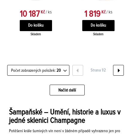
10 187
1 819
Kč
/ ks
Kč
/ ks
Skladem
Skladem
Strana 1/2
Počet zobrazených položek:
20
Načíst další
Šampaňské – Umění, historie a luxus v
jedné sklenici Champagne
Potěšení krále šumivých vín není v žádném případě vyhrazeno jen pro