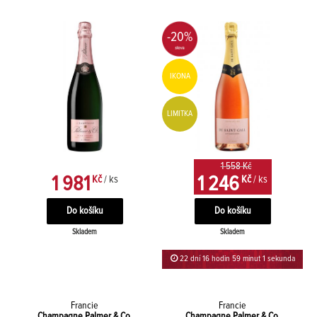
-20%
IKONA
LIMITKA
1 558 Kč
1 981
1 246
Kč
/ ks
Kč
/ ks
Skladem
Skladem
22 dní 16 hodin 59 minut
Francie
Francie
Champagne Palmer & Co.
Champagne Palmer & Co.