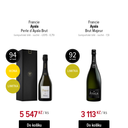
Francie
Francie
Ayala
Ayala
Perle d´Ayala Brut
Brut Majeur
šampaňské bílé - suché - r2015 - 0,75l
šampaňské bílé - suché - 1,5l
94
92
IKONA
LIMITKA
LIMITKA
5 547
3 113
Kč
/ ks
Kč
/ ks