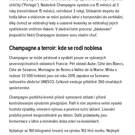
uhličitý ("Perlage"). Následně Champagne vyzrává cca 15 měsíců až 3
roky (neročníkové 15 měsíců, ročníkové 3 roky). Střásáním depotu do
hrdla láhve a otáčením se mění poloha lahví z horizontální do vertikální,
díky čemuž se odstraňují kaly a usazené kvasinky se odstraňují jejich
vystřelením vnitřním tlakem. V závěrečném procesu „dávkování“
(expediční likér) Champagne dostane svou vlastní chuť.
Champagne a terroir: kde se rodí noblesa
Champagne se může pěstovat a vyrábět pouze ve vybraných
severovýchodních oblastech Francie. Pět oblastí Aube, Côte des Blancs,
Côte de Sézanne, Montagne de Reims a Vallée de la Marne. Místa o
rozloze 33 500 hektarů jsou od roku 2015 zapsána na Seznamu
světového dědictví UNESCO. Celkově existuje přibližně 360 vinařských
společenství.
Champagne podléhá kromě přísně vymezené oblasti i přísně
kontrolovaným výrobním předpisům. Patří k nim zejména velmi vysoká
hustota výsadby, omezení výnosu a povinná ruční sklizeň. Lisování
probíhá jemně bezprostředně po sklizni. Další požadavky jsou
fermentace v láhvi a minimální doba zrání na kvasinkách.
Vyžaduje se 160 kilogramů hroznů na výrobu 102 litrů moštu. Nejlepší