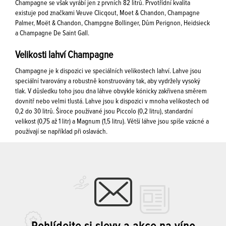
Champagne se však vyrábí jen z prvních 82 litrů. Prvotřídní kvalita
existuje pod značkami Veuve Clicqout, Moet & Chandon, Champagne
Palmer, Moët & Chandon, Champgne Bollinger, Dům Perignon, Heidsieck
a Champagne De Saint Gall.
Velikosti lahví Champagne
Champagne je k dispozici ve speciálních velikostech lahví. Lahve jsou
speciální tvarovány a robustně konstruovány tak, aby vydržely vysoký
tlak. V důsledku toho jsou dna láhve obvykle kónicky zakřivena směrem
dovnitř nebo velmi tlustá. Lahve jsou k dispozici v mnoha velikostech od
0,2 do 30 litrů. Široce používané jsou Piccolo (0,2 litru), standardní
velikost (0,75 až 1 litr) a Magnum (1,5 litru). Větší láhve jsou spíše vzácné a
používají se například při oslavách.