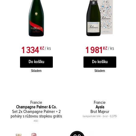
1 334
1 981
Kč
/ ks
Kč
/ ks
Skladem
Skladem
Francie
Francie
Champagne Palmer & Co.
Ayala
Set 2x Champagne Palmer + 2
Brut Majeur
poháry s růžovou stopkou grátis
šampaňské bílé - brut - 0,375l
mix -