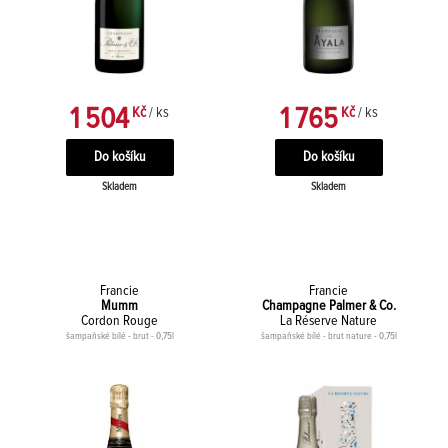
1 504
1 765
Kč
/ ks
Kč
/ ks
Skladem
Skladem
Francie
Francie
Mumm
Champagne Palmer & Co.
Cordon Rouge
La Réserve Nature
šampaňské bílé - brut - 0,75l
šampaňské bílé - brut nature - 0,75l