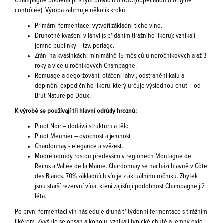
Champagne podléhá přísným pravidlům AOC (Appellation d'origine
contrôlée). Výroba zahrnuje několik kroků:
Primární fermentace: vytvoří základní tiché víno.
Druhotné kvašení v láhvi (s přidáním tirážního likéru): vznikají
jemné bublinky – tzv. perlage.
Zrání na kvasinkách: minimálně 15 měsíců u neročníkových a až 3
roky a více u ročníkových Champagne.
Remuage a degoržování: otáčení lahví, odstranění kalu a
doplnění expedičního likéru, který určuje výslednou chuť – od
Brut Nature po Doux.
K výrobě se používají tři hlavní odrůdy hroznů:
Pinot Noir – dodává strukturu a tělo
Pinot Meunier – ovocnost a jemnost
Chardonnay - elegance a svěžest.
Modré odrůdy rostou především v regionech Montagne de
Reims a Vallée de la Marne. Chardonnay se nachází hlavně v Côte
des Blancs. 70% základních vín je z aktuálního ročníku. Zbytek
jsou starší rezervní vína, která zajišťují podobnost Champagne již
léta.
Po první fermentaci vín následuje druhá třítýdenní fermentace s tirážním
likérem. Zvyšuje se obsah alkoholu, vznikají typické chutě a jemný oxid