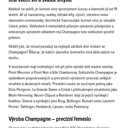
Král všech vín a svátek smyslů
Kdekoli na světě, je šumivé víno synonymem luxusu a slavnosti již od 19.
století. Ať už narozeniny, svatby, dětské křty, výročí, otevření nebo
slavnostní ceremoniály: šlechtické francouzské šumivé víno je obvykle
číslem jeden. Vzhledem k mimořádně přísným výrobním předpisům a
omezeným výrobním oblastem má Champagne tuto exkluzivní pověst
právem.
Věděli jste, že mnozí považují za nejlepší začátek dne snídani se
Champagne? Říká se, že kalich slavného šumivého vína dělá radost na
duchu.
V současnosti mají rozhodující roli při jeho výrobě dvě modré odrůdy
Pinot Meunier a Pinot Noir a bílé Chardonnay. Exkluzivita Champagne je
výsledkem propracovaných a precizních výrobních procesů velkých
vinařství a zkušených vinařů. Prestižní cuvée se zvučnými jmény jako
Dům Pérignon, La Grande Dame a Cristal s přidruženými vinařstvími jako
Moët-Hennessy, Veuve-Cliquot a Roederer stojí za jejich vynikající
kvalitou. Slavné a vynikající jsou Krug, Bollinger, Ruinart nebo Laurent-
Perrier. Taittinger, Heidsieck, Lanson, nebo Pommery.
Výroba Champagne – precizní řemeslo