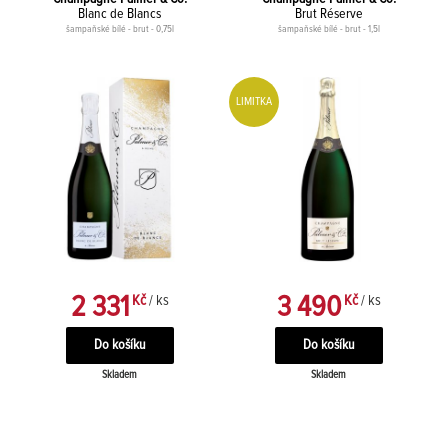
Blanc de Blancs
Brut Réserve
šampaňské bílé - brut - 0,75l
šampaňské bílé - brut - 1,5l
LIMITKA
2 331
3 490
Kč
/ ks
Kč
/ ks
Skladem
Skladem