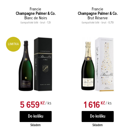
Francie
Francie
Champagne Palmer & Co.
Champagne Palmer & Co.
Blanc de Noirs
Brut Réserve
šampaňské bílé - brut - 1,5l
šampaňské bílé - brut - 0,75l
LIMITKA
5 659
1 616
Kč
/ ks
Kč
/ ks
Skladem
Skladem