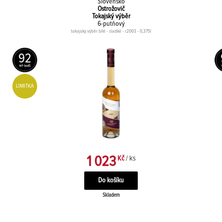
Slovensko
Ostrožovič
Tokajský výběr
6-putňový
tokajský výběr bílé - sladké - r2003 - 0,375l
92
LIMITKA
1 023
Kč
/ ks
Skladem