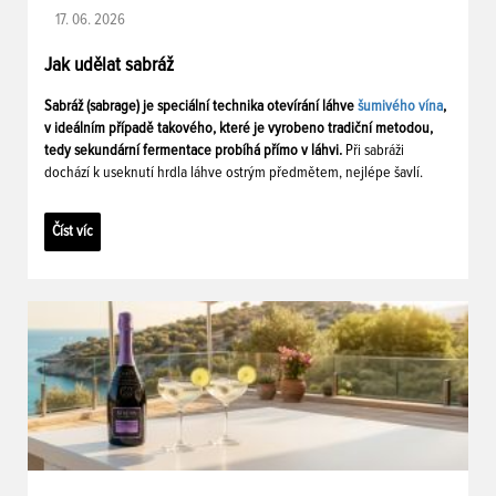
17. 06. 2026
Jak udělat sabráž
Sabráž (sabrage) je speciální technika otevírání láhve
šumivého vína
,
v ideálním případě takového, které je vyrobeno tradiční metodou,
tedy sekundární fermentace probíhá přímo v láhvi.
Při sabráži
dochází k useknutí hrdla láhve ostrým předmětem, nejlépe šavlí.
Číst víc