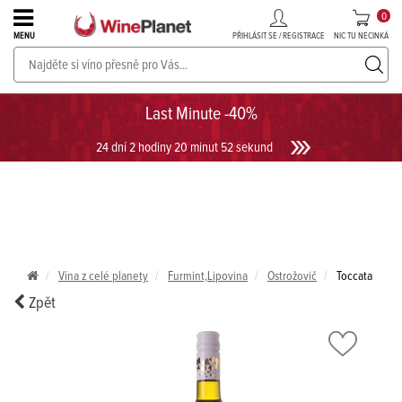
0
PŘIHLÁSIT SE / REGISTRACE
NIC TU NECINKÁ
MENU
PROSECCO v akci až do -30%!
UKÁZAT PROSECCO
Last Minute -40%
24 dní 2 hodiny 20 minut 52 sekund
Vína z celé planety
Furmint,Lipovina
Ostrožovič
Toccata
Zpět