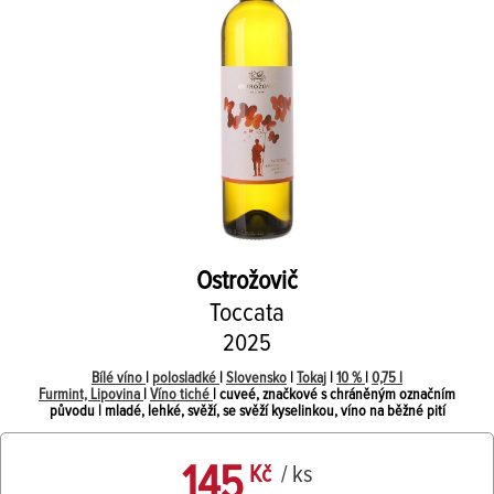
Ostrožovič
Toccata
2025
Bílé víno
|
polosladké
|
Slovensko
|
Tokaj
|
10 %
|
0,75 l
Furmint, Lipovina
|
Víno tiché
| cuveé, značkové s chráněným označním
původu | mladé, lehké, svěží, se svěží kyselinkou, víno na běžné pití
145
Kč
/ ks