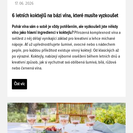
17. 06. 2026
6 letních koktejlů na bázi vína, které musíte vyzkoušet
Pohár vína sám o sobě je vždy potěšením, ale vyzkoušeli jste někdy
víno jako hlavní ingredienci v koktejlu?
Přirozená komplexnost vína a
svěžest z něj dělají vynikající základ pro kreativní a lehce míchané
nápoje. Ať už upřednostňujete šumivé, ovocné nebo s nádechem
pepře, pro každou příležitost existuje vinný koktejl. Od klasických až
po výrazné. Koktejly, nabízejí výborné osvěžení během letních dnů a
kreativní způsob, jak si vychutnat svá oblíbená šumivá, bílá, růžová
nebo červená vína.
Číst víc