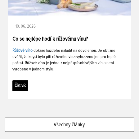
10. 06. 2026
Co se nejlépe hodí k růžovému vínu?
Růžové víno
dokáže každého naladit na dovolenou. Je obtížné
uvěřit, že kdysi bylo pití růžového vína vyhrazeno jen pro teplé
počasí. Růžové víno je jedno z nejpřizpůsobivějších vín a není
vyrobeno v jednom stylu.
Číst víc
Všechny články...