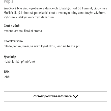
Popis
Značkové bílé víno vyrobené z klasických tokajských odrůd Furmint, Lipovina a
Muškát žlutý. Lahodná, polosladká chuť s ovocnými tóny a medovým závěrem.
Výborné k lehkým ovocným dezertům.
Chuť a vůně
ovocné aroma, florální aroma
Charakter vína
mladé, lehké, svěží, se svěží kyselinkou, víno na běžné pití
Kyselinky
nízké, lehké, přiměřené
Tělo
lehčí
Zobrazit podrobné informace