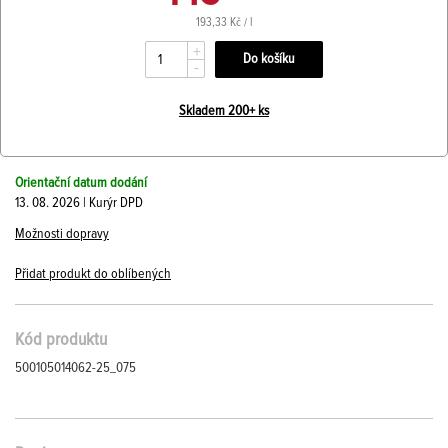
193,33 Kč / l
+
-
Skladem 200+ ks
Orientační datum dodání
13. 08. 2026 | Kurýr DPD
Možnosti dopravy
Přidat produkt do oblíbených
Kód produktu
500105014062-25_075