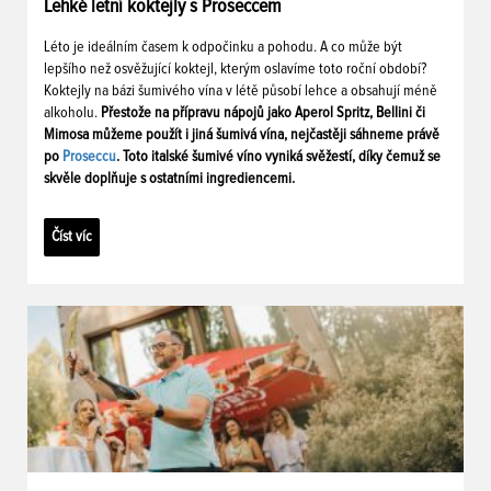
Lehké letní koktejly s Proseccem
Léto je ideálním časem k odpočinku a pohodu. A co může být
lepšího než osvěžující koktejl, kterým oslavíme toto roční období?
Koktejly na bázi šumivého vína v létě působí lehce a obsahují méně
alkoholu.
Přestože na přípravu nápojů jako Aperol Spritz, Bellini či
Mimosa můžeme použít i jiná šumivá vína, nejčastěji sáhneme právě
po
Proseccu
. Toto italské šumivé víno vyniká svěžestí, díky čemuž se
skvěle doplňuje s ostatními ingrediencemi.
Číst víc