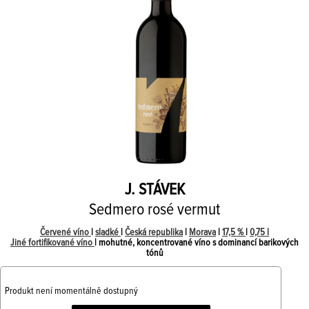
J. STÁVEK
Sedmero rosé vermut
Červené víno
|
sladké
|
Česká republika
|
Morava
|
17,5 %
|
0,75 l
Jiné fortifikované víno
| mohutné, koncentrované víno s dominancí barikových
tónů
Produkt není momentálně dostupný