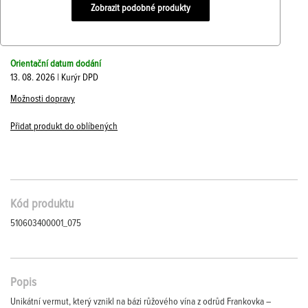
Zobrazit podobné produkty
Orientační datum dodání
13. 08. 2026 | Kurýr DPD
Možnosti dopravy
Přidat produkt do oblíbených
Kód produktu
510603400001_075
Popis
Unikátní vermut, který vznikl na bázi růžového vína z odrůd Frankovka –