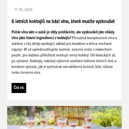
17. 06. 2026
6 letních koktejlů na bázi vína, které musíte vyzkoušet
Pohár vína sám o sobě je vždy potěšením, ale vyzkoušeli jste někdy
víno jako hlavní ingredienci v koktejlu?
Přirozená komplexnost vína a
svěžest z něj dělají vynikající základ pro kreativní a lehce míchané
nápoje. Ať už upřednostňujete šumivé, ovocné nebo s nádechem
pepře, pro každou příležitost existuje vinný koktejl. Od klasických až
po výrazné. Koktejly, nabízejí výborné osvěžení během letních dnů a
kreativní způsob, jak si vychutnat svá oblíbená šumivá, bílá, růžová
nebo červená vína.
Číst víc