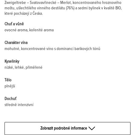
Zweigeltrebe – Svatovavřinecké – Merlot, koncentrovaného hroznového
moštu, ušlechtilého vinného destilátu (76%) a sedmi bylinek v kvalitě BIO,
které pocházejí z Česka.
Chuť a vůně
ovocné aroma, kořenité aroma
Charakter vína
mohutné, koncentrované víno s dominancí barikových tónů
Kyselinky
nízké, lehké, přiměřené
Tělo
plnější
Dochuť
středně intenzivní
Zobrazit podrobné informace