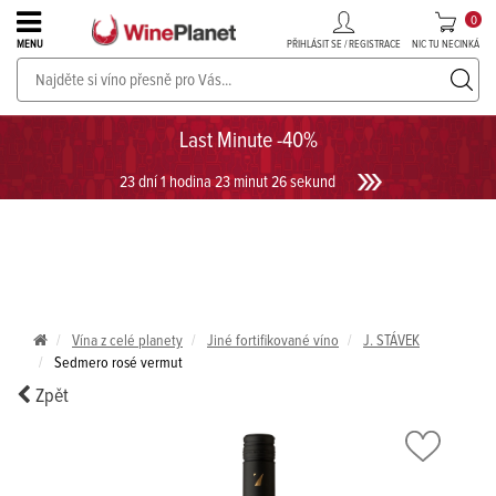
0
PŘIHLÁSIT SE / REGISTRACE
NIC TU NECINKÁ
MENU
PROSECCO v akci až do -30%!
UKÁZAT PROSECCO
Last Minute -40%
23 dní 1 hodina 23 minut 26 sekund
Vína z celé planety
Jiné fortifikované víno
J. STÁVEK
Sedmero rosé vermut
Zpět