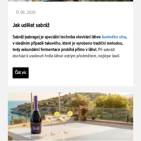
17. 06. 2026
Jak udělat sabráž
Sabráž (sabrage) je speciální technika otevírání láhve
šumivého vína
,
v ideálním případě takového, které je vyrobeno tradiční metodou,
tedy sekundární fermentace probíhá přímo v láhvi.
Při sabráži
dochází k useknutí hrdla láhve ostrým předmětem, nejlépe šavlí.
Číst víc