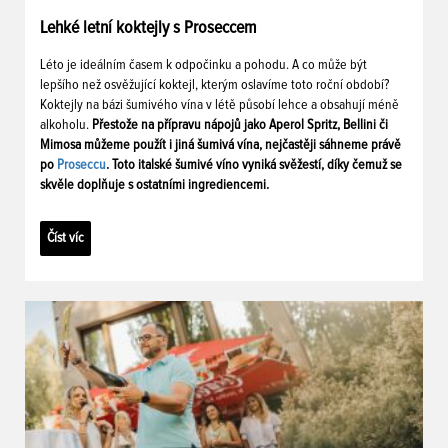
Lehké letní koktejly s Proseccem
Léto je ideálním časem k odpočinku a pohodu. A co může být
lepšího než osvěžující koktejl, kterým oslavíme toto roční období?
Koktejly na bázi šumivého vína v létě působí lehce a obsahují méně
alkoholu.
Přestože na přípravu nápojů jako Aperol Spritz, Bellini či
Mimosa můžeme použít i jiná šumivá vína, nejčastěji sáhneme právě
po
Proseccu
. Toto italské šumivé víno vyniká svěžestí, díky čemuž se
skvěle doplňuje s ostatními ingrediencemi.
Číst víc