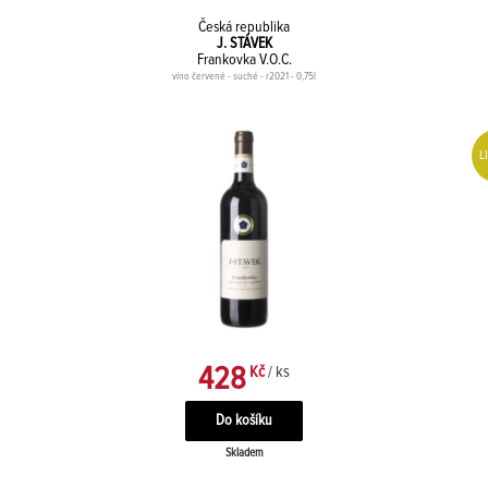
Česká republika
J. STÁVEK
Frankovka V.O.C.
víno červené - suché - r2021 - 0,75l
L
428
Kč
/ ks
Skladem