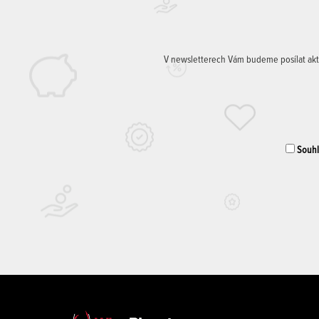
V newsletterech Vám budeme posílat aktuá
Souhla