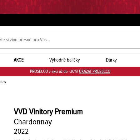
AKCE
Výhodné balíčky
Dárky
PROSECCO v akci až do -30%!
UKÁZAT PROSECCO
nay
VVD
Vinitory Premium
Chardonnay
2022