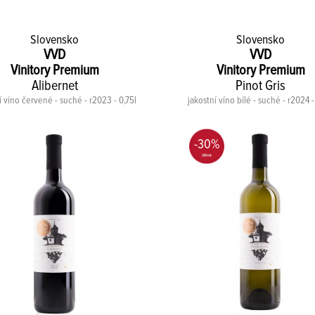
Slovensko
Slovensko
VVD
VVD
Vinitory Premium
Vinitory Premium
Alibernet
Pinot Gris
í víno červené - suché - r2023 - 0,75l
jakostní víno bílé - suché - r2024 -
-30%