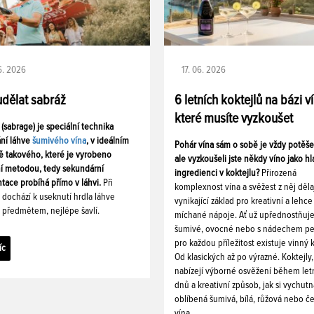
06. 2026
17. 06. 2026
udělat sabráž
6 letních koktejlů na bázi v
které musíte vyzkoušet
 (sabrage) je speciální technika
ání láhve
šumivého vína
, v ideálním
Pohár vína sám o sobě je vždy potěš
ě takového, které je vyrobeno
ale vyzkoušeli jste někdy víno jako hl
ní metodou, tedy sekundární
ingredienci v koktejlu?
Přirozená
tace probíhá přímo v láhvi.
Při
komplexnost vína a svěžest z něj děla
i dochází k useknutí hrdla láhve
vynikající základ pro kreativní a lehce
 předmětem, nejlépe šavlí.
míchané nápoje. Ať už upřednostňuj
šumivé, ovocné nebo s nádechem pe
pro každou příležitost existuje vinný k
íc
Od klasických až po výrazné. Koktejly,
nabízejí výborné osvěžení během let
dnů a kreativní způsob, jak si vychutn
oblíbená šumivá, bílá, růžová nebo č
vína.