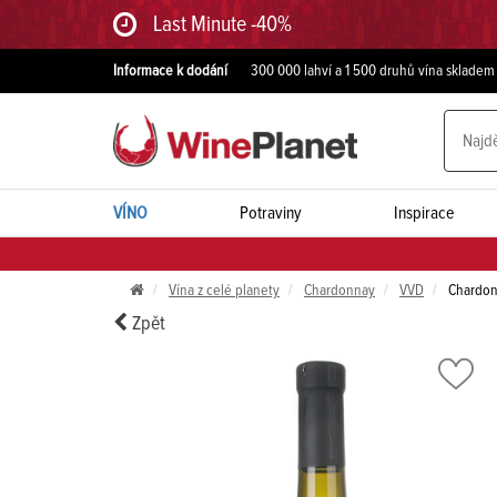
Last Minute -40%
Informace k dodání
300 000 lahví a 1 500 druhů vína skladem
VÍNO
Potraviny
Inspirace
Vína z celé planety
Chardonnay
VVD
Chardon
Zpět