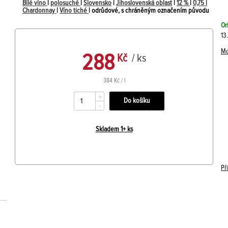
Bílé víno
|
polosuché
|
Slovensko
|
Jihoslovenská oblast
|
12 %
|
0,75 l
Chardonnay
|
Víno tiché
| odrůdové, s chráněným označením původu
Or
13
Mo
288
Kč
/ ks
384 Kč / l
+
-
Skladem 1+ ks
Př