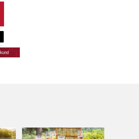
em
ekund