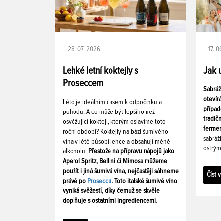
28. 07. 2026
17. 
Lehké letní koktejly s
Jak 
Proseccem
Sabráž
otevír
Léto je ideálním časem k odpočinku a
případ
pohodu. A co může být lepšího než
tradič
osvěžující koktejl, kterým oslavíme toto
fermen
roční období? Koktejly na bázi šumivého
sabráž
vína v létě působí lehce a obsahují méně
ostrým
alkoholu.
Přestože na přípravu nápojů jako
Aperol Spritz, Bellini či Mimosa můžeme
použít i jiná šumivá vína, nejčastěji sáhneme
Číst v
právě po
Proseccu
. Toto italské šumivé víno
vyniká svěžestí, díky čemuž se skvěle
doplňuje s ostatními ingrediencemi.