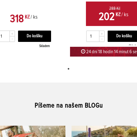
288 Kč
202
Kč
/ ks
318
Kč
/ ks
+
+
-
-
Skladem
Sklad
24 dní 18 hodin 14 minut 6 s
Píšeme na našem BLOGu