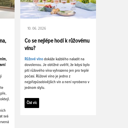
10. 06. 2026
ína,
Co se nejlépe hodí k růžovému
vínu?
ením,
Růžové víno
dokáže každého naladit na
avní
dovolenou. Je obtížné uvěřit, že kdysi bylo
pití růžového vína vyhrazeno jen pro teplé
jí
počasí. Růžové víno je jedno z
nejpřizpůsobivějších vín a není vyrobeno v
ete
jednom stylu.
pře,
oktejl.
Číst víc
ních
at svá
ervená