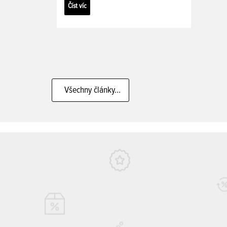
Číst víc
Všechny články...