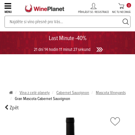
0
PŘIHLÁSIT SE / REGISTRACE
NIC TU NECINKÁ
MENU
PROSECCO v akci až do -30%!
UKÁZAT PROSECCO
Last Minute -40%
21 dní 14 hodin 11 minut 27 sekund
Vína z celé planety
Cabernet Sauvignon
Mascota Vineyards
Gran Mascota Cabernet Sauvignon
Zpět