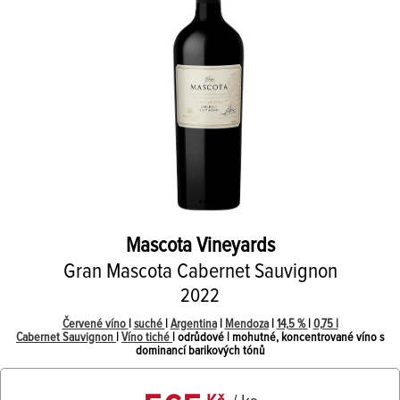
Mascota Vineyards
Gran Mascota Cabernet Sauvignon
2022
Červené víno
|
suché
|
Argentina
|
Mendoza
|
14,5 %
|
0,75 l
Cabernet Sauvignon
|
Víno tiché
| odrůdové | mohutné, koncentrované víno s
dominancí barikových tónů