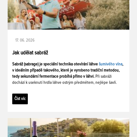
17. 06. 2026
Jak udělat sabráž
Sabráž (sabrage) je speciální technika otevírání láhve
šumivého vína
,
v ideálním případě takového, které je vyrobeno tradiční metodou,
tedy sekundární fermentace probíhá přímo v láhvi.
Při sabráži
dochází k useknutí hrdla láhve ostrým předmětem, nejlépe šavlí.
Číst víc