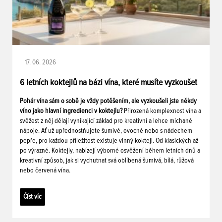
17. 06. 2026
6 letních koktejlů na bázi vína, které musíte vyzkoušet
Pohár vína sám o sobě je vždy potěšením, ale vyzkoušeli jste někdy
víno jako hlavní ingredienci v koktejlu?
Přirozená komplexnost vína a
svěžest z něj dělají vynikající základ pro kreativní a lehce míchané
nápoje. Ať už upřednostňujete šumivé, ovocné nebo s nádechem
pepře, pro každou příležitost existuje vinný koktejl. Od klasických až
po výrazné. Koktejly, nabízejí výborné osvěžení během letních dnů a
kreativní způsob, jak si vychutnat svá oblíbená šumivá, bílá, růžová
nebo červená vína.
Číst víc