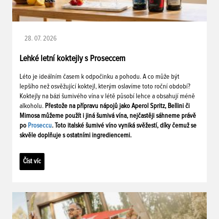
28. 07. 2026
Lehké letní koktejly s Proseccem
Léto je ideálním časem k odpočinku a pohodu. A co může být
lepšího než osvěžující koktejl, kterým oslavíme toto roční období?
Koktejly na bázi šumivého vína v létě působí lehce a obsahují méně
alkoholu.
Přestože na přípravu nápojů jako Aperol Spritz, Bellini či
Mimosa můžeme použít i jiná šumivá vína, nejčastěji sáhneme právě
po
Proseccu
. Toto italské šumivé víno vyniká svěžestí, díky čemuž se
skvěle doplňuje s ostatními ingrediencemi.
Číst víc