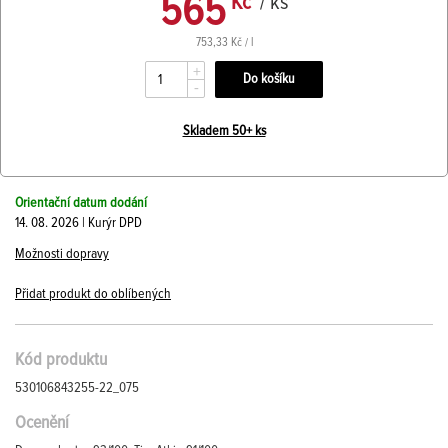
565
Kč
/ ks
753,33 Kč / l
+
-
Skladem 50+ ks
Orientační datum dodání
14. 08. 2026 | Kurýr DPD
Možnosti dopravy
Přidat produkt do oblíbených
Kód produktu
530106843255-22_075
Ocenění