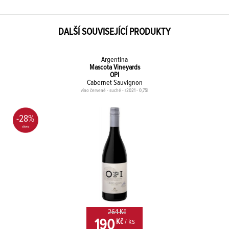
DALŠÍ SOUVISEJÍCÍ PRODUKTY
Argentina
Mascota Vineyards
OPI
Cabernet Sauvignon
víno červené - suché - r2021 - 0,75l
-28%
264 Kč
190
Kč
/ ks