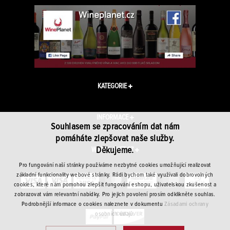
KATEGORIE
INFORMACE
Souhlasem se zpracováním dat nám
pomáháte zlepšovat naše služby.
Děkujeme.
WINEPLANET.CZ
Pro fungování naší stránky používáme nezbytné cookies umožňující realizovat
základní funkcionality webové stránky. Rádi bychom také využívali dobrovolných
cookies, které nám pomohou zlepšit fungování eshopu, uživatelskou zkušenost a
zobrazovat vám relevantní nabídky. Pro jejich povolení prosím odklikněte souhlas.
Podrobnější informace o cookies naleznete v dokumentu
Zásadami ochrany
osobních údajů.