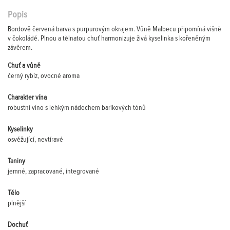
Popis
Bordově červená barva s purpurovým okrajem. Vůně Malbecu připomíná višně
v čokoládě. Plnou a tělnatou chuť harmonizuje živá kyselinka s kořeněným
závěrem.
Chuť a vůně
černý rybíz, ovocné aroma
Charakter vína
robustní víno s lehkým nádechem barikových tónů
Kyselinky
osvěžující, nevtíravé
Taniny
jemné, zapracované, integrované
Tělo
plnější
Dochuť