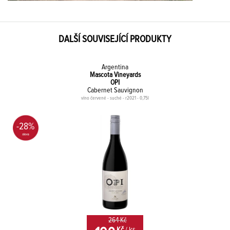
DALŠÍ SOUVISEJÍCÍ PRODUKTY
Argentina
Mascota Vineyards
OPI
Cabernet Sauvignon
víno červené - suché - r2021 - 0,75l
-28%
264 Kč
Kč
/ ks