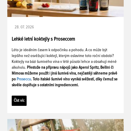
28. 07. 2026
Lehké letní koktejly s Proseccem
Léto je ideálním časem k odpočinku a pohodu. A co může být
lepšího než osvěžující koktejl, kterým oslavíme toto roční období?
Koktejly na bázi šumivého vína v létě působí lehce a obsahují méně
alkoholu.
Přestože na přípravu nápojů jako Aperol Spritz, Bellini či
Mimosa můžeme použít i jiná šumivá vína, nejčastěji sáhneme právě
po
Proseccu
. Toto italské šumivé víno vyniká svěžestí, díky čemuž se
skvěle doplňuje s ostatními ingrediencemi.
Číst víc