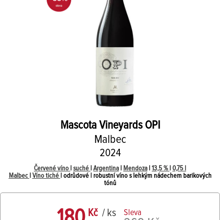
Mascota Vineyards
OPI
Malbec
2024
Červené víno
|
suché
|
Argentina
|
Mendoza
|
13,5 %
|
0,75 l
Malbec
|
Víno tiché
| odrůdové | robustní víno s lehkým nádechem barikových
tónů
180
Kč
/ ks
Sleva