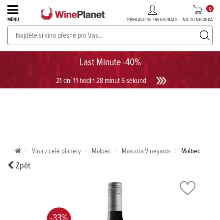
0
PŘIHLÁSIT SE / REGISTRACE
NIC TU NECINKÁ
MENU
PROSECCO v akci až do -30%!
UKÁZAT PROSECCO
Last Minute -40%
21 dní 11 hodin 28 minut 6 sekund
Vína z celé planety
Malbec
Mascota Vineyards
Malbec
Zpět
-33%