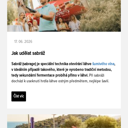
17. 06. 2026
Jak udělat sabráž
Sabráž (sabrage) je speciální technika otevírání láhve
šumivého vína
,
v ideálním případě takového, které je vyrobeno tradiční metodou,
tedy sekundární fermentace probíhá přímo v láhvi.
Při sabráži
dochází k useknutí hrdla láhve ostrým předmětem, nejlépe šavlí.
Číst víc