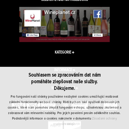
KATEGORIE
INFORMACE
Souhlasem se zpracováním dat nám
pomáháte zlepšovat naše služby.
Děkujeme.
WINEPLANET.CZ
Pro fungování naší stránky používáme nezbytné cookies umožňující realizovat
základní funkcionality webové stránky. Rádi bychom také využívali dobrovolných
cookies, které nám pomohou zlepšit fungování eshopu, uživatelskou zkušenost a
zobrazovat vám relevantní nabídky. Pro jejich povolení prosím odklikněte souhlas.
Podrobnější informace o cookies naleznete v dokumentu
Zásadami ochrany
osobních údajů.