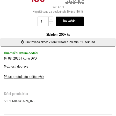
268 Kč
240 Kč / l
Nejnižší cena za posledních 30 dní: 180 Kč
+
-
Skladem 200+ ks
Limitovaná akce: 21 dní 11 hodin 28 minut 6 sekund
Orientační datum dodání
14. 08. 2026 | Kurýr DPD
Možnosti dopravy
Přidat produkt do oblíbených
Kód produktu
530106842487-24_075