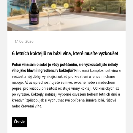
17. 06. 2026
6 letních koktejlů na bázi vína, které musíte vyzkoušet
Pohár vína sám o sobě je vždy potěšením, ale vyzkoušeli jste někdy
víno jako hlavní ingredienci v koktejlu?
Přirozená komplexnost vína a
svěžest z něj dělají vynikající základ pro kreativní a lehce míchané
nápoje. Ať už upřednostňujete šumivé, ovocné nebo s nádechem
pepře, pro každou příležitost existuje vinný koktejl. Od klasických až
po výrazné. Koktejly, nabízejí výborné osvěžení během letních dnů a
kreativní způsob, jak si vychutnat svá oblíbená šumivá, bílá, růžová
nebo červená vína.
Číst víc