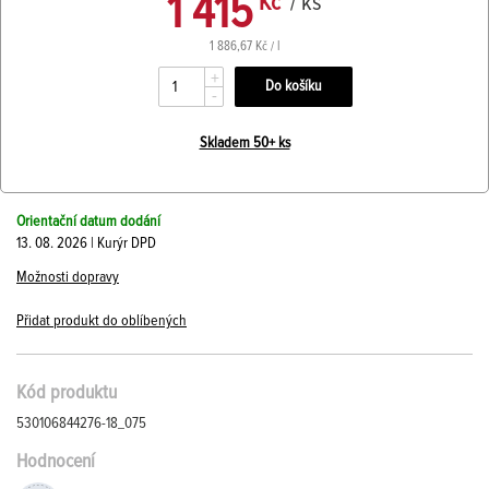
1 415
Kč
/ ks
1 886,67 Kč / l
+
-
Skladem 50+ ks
Orientační datum dodání
13. 08. 2026 | Kurýr DPD
Možnosti dopravy
Přidat produkt do oblíbených
Kód produktu
530106844276-18_075
Hodnocení