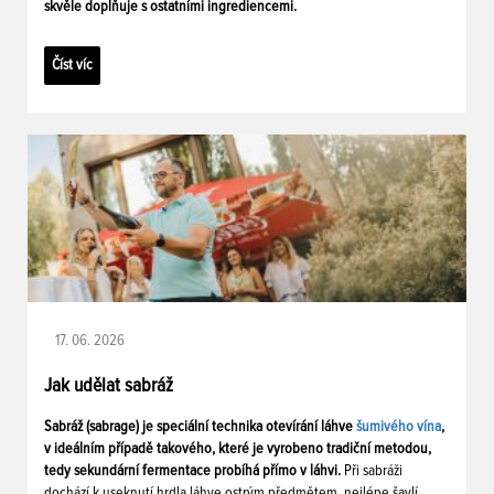
skvěle doplňuje s ostatními ingrediencemi.
Číst víc
17. 06. 2026
Jak udělat sabráž
Sabráž (sabrage) je speciální technika otevírání láhve
šumivého vína
,
v ideálním případě takového, které je vyrobeno tradiční metodou,
tedy sekundární fermentace probíhá přímo v láhvi.
Při sabráži
dochází k useknutí hrdla láhve ostrým předmětem, nejlépe šavlí.