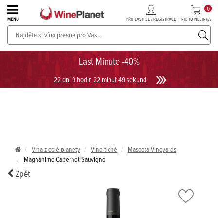
0
PŘIHLÁSIT SE / REGISTRACE
NIC TU NECINKÁ
MENU
PROSECCO v akci až do -30%!
UKÁZAT PROSECCO
Last Minute -40%
22 dní 9 hodin 22 minut 49 sekund
Vína z celé planety
Víno tiché
Mascota Vineyards
Magnánime Cabernet Sauvigno
Zpět