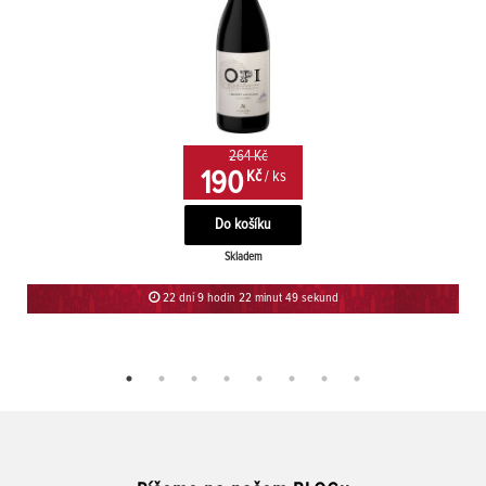
264 Kč
190
Kč
/ ks
Skladem
22 dní 9 hodin 22 minut 49 sekund