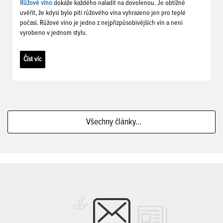
Růžové víno
dokáže každého naladit na dovolenou. Je obtížné
uvěřit, že kdysi bylo pití růžového vína vyhrazeno jen pro teplé
počasí. Růžové víno je jedno z nejpřizpůsobivějších vín a není
vyrobeno v jednom stylu.
Číst víc
Všechny články...