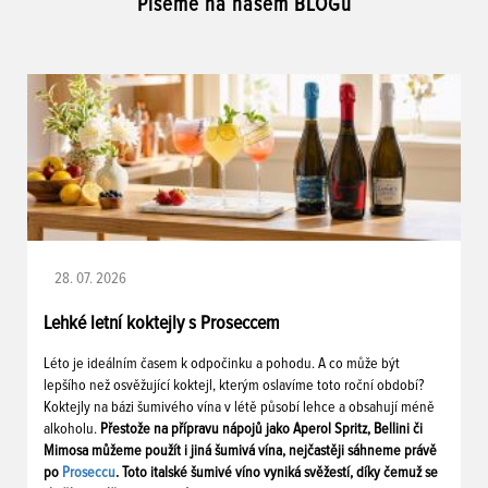
Píšeme na našem BLOGu
28. 07. 2026
Lehké letní koktejly s Proseccem
Léto je ideálním časem k odpočinku a pohodu. A co může být
lepšího než osvěžující koktejl, kterým oslavíme toto roční období?
Koktejly na bázi šumivého vína v létě působí lehce a obsahují méně
alkoholu.
Přestože na přípravu nápojů jako Aperol Spritz, Bellini či
Mimosa můžeme použít i jiná šumivá vína, nejčastěji sáhneme právě
po
Proseccu
. Toto italské šumivé víno vyniká svěžestí, díky čemuž se