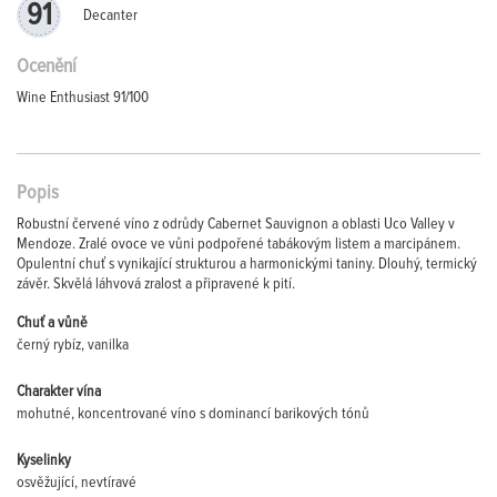
91
Decanter
Ocenění
Wine Enthusiast 91/100
Popis
Robustní červené víno z odrůdy Cabernet Sauvignon a oblasti Uco Valley v
Mendoze. Zralé ovoce ve vůni podpořené tabákovým listem a marcipánem.
Opulentní chuť s vynikající strukturou a harmonickými taniny. Dlouhý, termický
závěr. Skvělá láhvová zralost a připravené k pití.
Chuť a vůně
černý rybíz, vanilka
Charakter vína
mohutné, koncentrované víno s dominancí barikových tónů
Kyselinky
osvěžující, nevtíravé