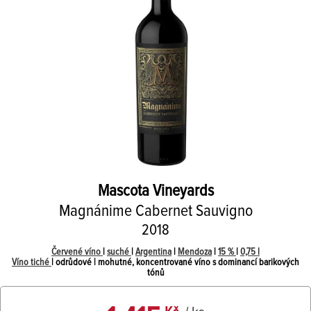
Mascota Vineyards
Magnánime Cabernet Sauvigno
2018
Červené víno
|
suché
|
Argentina
|
Mendoza
|
15 %
|
0,75 l
Víno tiché
| odrůdové | mohutné, koncentrované víno s dominancí barikových
tónů