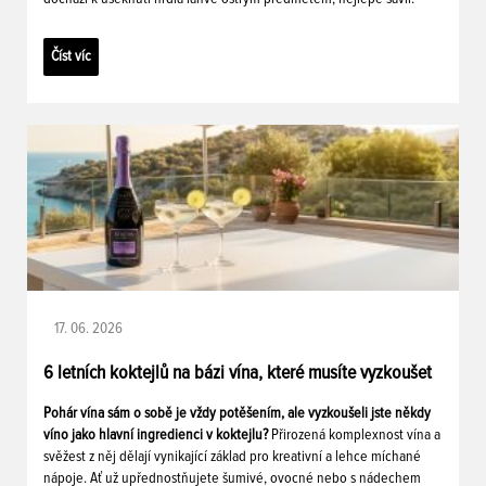
Číst víc
17. 06. 2026
6 letních koktejlů na bázi vína, které musíte vyzkoušet
Pohár vína sám o sobě je vždy potěšením, ale vyzkoušeli jste někdy
víno jako hlavní ingredienci v koktejlu?
Přirozená komplexnost vína a
svěžest z něj dělají vynikající základ pro kreativní a lehce míchané
nápoje. Ať už upřednostňujete šumivé, ovocné nebo s nádechem