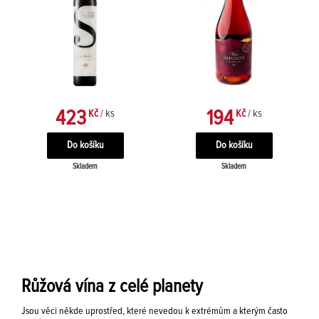
423
194
Kč
/ ks
Kč
/ ks
Skladem
Skladem
Růžová vína z celé planety
Jsou věci někde uprostřed, které nevedou k extrémům a kterým často