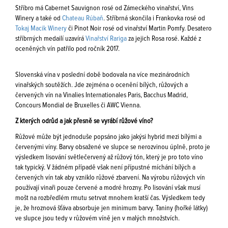
Stříbro má Cabernet Sauvignon rosé od Zámeckého vinařství, Vins
Winery a také od
Chateau Rúbaň
. Stříbrná skončila i Frankovka rosé od
Tokaj Macik Winery
či Pinot Noir rosé od vinařství Martin Pomfy. Desatero
stříbrných medailí uzavírá
Vinařství Rariga
za jejich Rosa rosé. Každé z
oceněných vín patřilo pod ročník 2017.
Slovenská vína v poslední době bodovala na více mezinárodních
vinařských soutěžích. Jde zejména o ocenění bílých, růžových a
červených vín na Vinalies Internationales Paris, Bacchus Madrid,
Concours Mondial de Bruxelles či AWC Vienna.
Z kterých odrůd a jak přesně se vyrábí růžové víno?
Růžové může být jednoduše popsáno jako jakýsi hybrid mezi bílými a
červenými víny. Barvy obsažené ve slupce se nerozvinou úplně, proto je
výsledkem lisování světlečervený až růžový tón, který je pro toto víno
tak typický. V žádném případě však není přípustné míchání bílých a
červených vín tak aby vzniklo růžové zbarvení. Na výrobu růžových vín
používají vinaři pouze červené a modré hrozny. Po lisování však musí
mošt na rozbředlém rmutu setrvat mnohem kratší čas. Výsledkem tedy
je, že hroznová šťáva absorbuje jen minimum barvy. Taniny (hořké látky)
ve slupce jsou tedy v růžovém víně jen v malých množstvích.