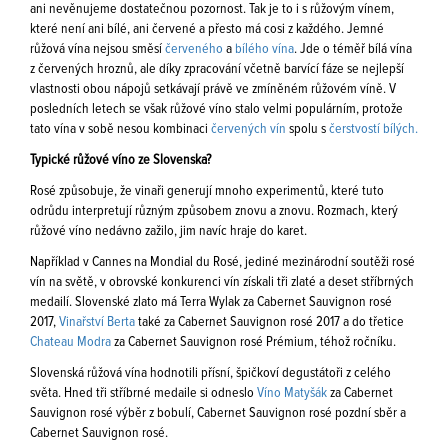
ani nevěnujeme dostatečnou pozornost. Tak je to i s růžovým vínem,
které není ani bílé, ani červené a přesto má cosi z každého. Jemné
růžová vína nejsou směsí
červeného
a
bílého vína
. Jde o téměř bílá vína
z červených hroznů, ale díky zpracování včetně barvící fáze se nejlepší
vlastnosti obou nápojů setkávají právě ve zmíněném růžovém víně. V
posledních letech se však růžové víno stalo velmi populárním, protože
tato vína v sobě nesou kombinaci
červených vín
spolu s
čerstvostí bílých.
Typické růžové víno ze Slovenska?
Rosé způsobuje, že vinaři generují mnoho experimentů, které tuto
odrůdu interpretují různým způsobem znovu a znovu. Rozmach, který
růžové víno nedávno zažilo, jim navíc hraje do karet.
Například v Cannes na Mondial du Rosé, jediné mezinárodní soutěži rosé
vín na světě, v obrovské konkurenci vín získali tři zlaté a deset stříbrných
medailí. Slovenské zlato má Terra Wylak za Cabernet Sauvignon rosé
2017,
Vinařství Berta
také za Cabernet Sauvignon rosé 2017 a do třetice
Chateau Modra
za Cabernet Sauvignon rosé Prémium, téhož ročníku.
Slovenská růžová vína hodnotili přísní, špičkoví degustátoři z celého
světa. Hned tři stříbrné medaile si odneslo
Víno Matyšák
za Cabernet
Sauvignon rosé výběr z bobulí, Cabernet Sauvignon rosé pozdní sběr a
Cabernet Sauvignon rosé.