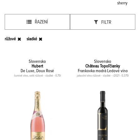
sherry
ŘAZENÍ
FILTR
růžové
sladké
Slovensko
Slovensko
Hubert
Château Topoľčianky
De Luxe, Doux Rosé
Frankovka modrá Ledové víno
šumivé víno, sekt růžové - sladké - 0,75l
jakostní víno růžové - sladké - r2021 - 0,375l