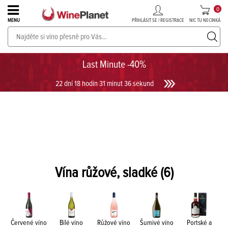
0
PŘIHLÁSIT SE / REGISTRACE
NIC TU NECINKÁ
MENU
PROSECCO v akci až do -30%!
UKÁZAT PROSECCO
Last Minute -40%
22 dní 18 hodin 31 minut 36 sekund
Vína růžové, sladké
(6)
Červené víno
Bílé víno
Růžové víno
Šumivé víno
Portské a