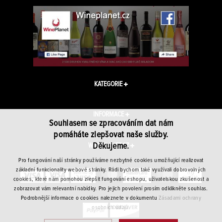
KATEGORIE
INFORMACE
Souhlasem se zpracováním dat nám
pomáháte zlepšovat naše služby.
Děkujeme.
WINEPLANET.CZ
Pro fungování naší stránky používáme nezbytné cookies umožňující realizovat
základní funkcionality webové stránky. Rádi bychom také využívali dobrovolných
cookies, které nám pomohou zlepšit fungování eshopu, uživatelskou zkušenost a
zobrazovat vám relevantní nabídky. Pro jejich povolení prosím odklikněte souhlas.
Podrobnější informace o cookies naleznete v dokumentu
Zásadami ochrany
osobních údajů.