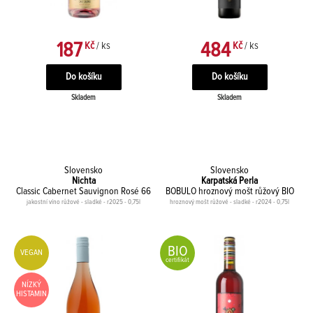
187
484
Kč
/ ks
Kč
/ ks
Skladem
Skladem
Slovensko
Slovensko
Nichta
Karpatská Perla
Classic Cabernet Sauvignon Rosé 66
BOBULO hroznový mošt růžový BIO
jakostní víno růžové - sladké - r2025 - 0,75l
hroznový mošt růžové - sladké - r2024 - 0,75l
BIO
VEGAN
certifikát
NÍZKÝ
HISTAMIN