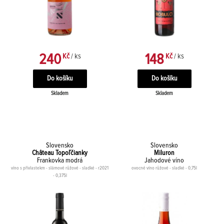
240
148
Kč
/ ks
Kč
/ ks
Skladem
Skladem
Slovensko
Slovensko
Château Topoľčianky
Miluron
Frankovka modrá
Jahodové víno
víno s přívlastekm - slámové růžové - sladké - r2021
ovocné víno růžové - sladké - 0,75l
- 0,375l