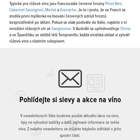
Typické pro růžové víno jsou francouzské červené hrozny
Pinot Noir,
Cabernet Sauvignon
,
Merlot
a
Grenache
. Je to i proto, že ve Francii se
zrodila první myšlenka na lisování červených odrůd hroznů
bezprostředně po sklizni. Pokud se však podíváte do Itálie, najdete v ní
množství růžových vín ze
Sangiovese
. V Austrálii se upřednostňuje
Shiraz
a ve Španělsku se oblibě těší Tempranillo; každá vinařská oblast si vytváří
růžové víno s vlastním rukopisem.
Pohlídejte si slevy a akce na víno
V newsletterech Vám budeme posílat aktuální akce na víno,
tipy na výhodné balíčky a další zajímavé informace ze světa
vína. Z našeho newsletteru se můžete kdykoliv odhlásit v jeho
spodní části.