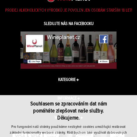
PRODEJ ALKOHOLICKÝCH VÝROBKŮ JE POVOLEN JEN OSOBÁM STARŠÍM 18 LET!
SLEDUJTE NÁS NA FACEBOOKU
KATEGORIE
INFORMACE
Souhlasem se zpracováním dat nám
pomáháte zlepšovat naše služby.
Děkujeme.
WINEPLANET.CZ
Pro fungování naší stránky používáme nezbytné cookies umožňující realizovat
základní funkcionality webové stránky. Rádi bychom také využívali dobrovolných