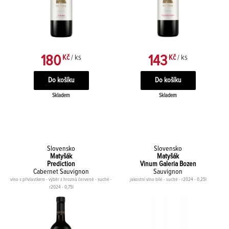
180
143
Kč
/ ks
Kč
/ ks
Skladem
Skladem
Slovensko
Slovensko
Matyšák
Matyšák
Prediction
Vinum Galeria Bozen
Cabernet Sauvignon
Sauvignon
víno s přívlastkem - výběr z hroznů červené - suché -
jakostní víno bílé - suché - r2024 - 0,25l
r2024 - 0,75l