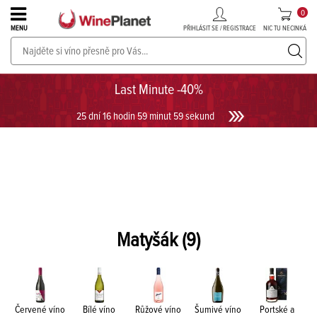
0
PŘIHLÁSIT SE / REGISTRACE
NIC TU NECINKÁ
MENU
PROSECCO v akci až do -30%!
UKÁZAT PROSECCO
Last Minute -40%
25 dní 16 hodin 59 minut 59 sekund
Matyšák
(9)
Červené víno
Bílé víno
Růžové víno
Šumivé víno
Portské a