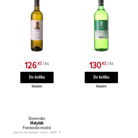
126
130
Kč
/ ks
Kč
/ ks
Skladem
Skladem
Slovensko
Matyšák
Frankovka modrá
jakostní víno červené - suché - r2024 - 1l