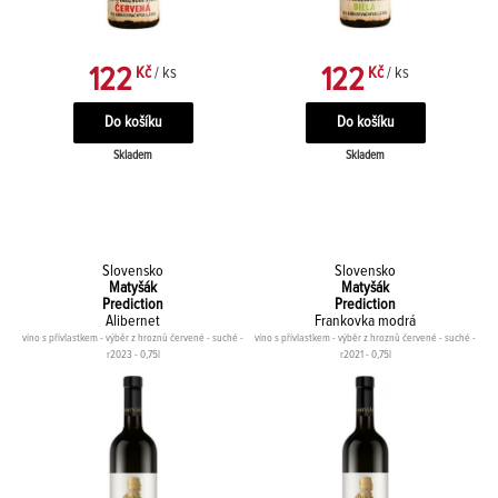
122
122
Kč
/ ks
Kč
/ ks
Skladem
Skladem
Slovensko
Slovensko
Matyšák
Matyšák
Prediction
Prediction
Alibernet
Frankovka modrá
víno s přívlastkem - výběr z hroznů červené - suché -
víno s přívlastkem - výběr z hroznů červené - suché -
r2023 - 0,75l
r2021 - 0,75l