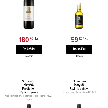
180
59
Kč
/ ks
Kč
/ ks
Skladem
Skladem
Slovensko
Slovensko
Matyšák
Matyšák
Prediction
Ryzlink vlašský
Ryzlink rýnský
jakostní víno bílé - suché - r2025 - 1l
víno s přívlastkem - pozdní sběr bílé - suché - r2023
- 0,75l