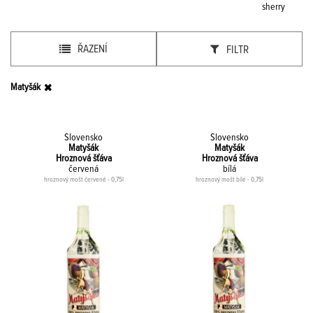
sherry
ŘAZENÍ
FILTR
Matyšák
Slovensko
Slovensko
Matyšák
Matyšák
Hroznová šťáva
Hroznová šťáva
červená
bílá
hroznový mošt červené - 0,75l
hroznový mošt bílé - 0,75l