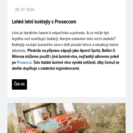
28. 07. 2026
Lehké letní koktejly s Proseccem
Léto je ideálním časem k odpočinku a pohodu. A co může být
lepšího než osvěžující koktejl, kterým oslavíme toto roční období?
Koktejly na bázi šumivého vína v létě působí lehce a obsahují méně
alkoholu.
Přestože na přípravu nápojů jako Aperol Spritz, Bellini či
Mimosa můžeme použít i jiná šumivá vína, nejčastěji sáhneme právě
po
Proseccu
. Toto italské šumivé víno vyniká svěžestí, díky čemuž se
skvěle doplňuje s ostatními ingrediencemi.
Číst víc