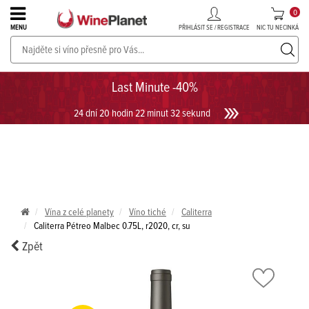
0
PŘIHLÁSIT SE / REGISTRACE
NIC TU NECINKÁ
MENU
PROSECCO v akci až do -30%!
UKÁZAT PROSECCO
Last Minute -40%
24 dní 20 hodin 22 minut 31 sekund
Vína z celé planety
Víno tiché
Caliterra
Caliterra Pétreo Malbec 0.75L, r2020, cr, su
Zpět