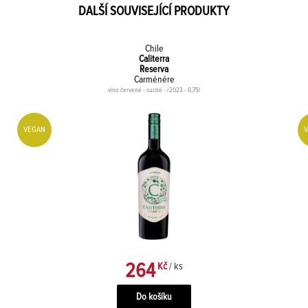
DALŠÍ SOUVISEJÍCÍ PRODUKTY
Chile
Caliterra
Reserva
Carménére
víno červené - suché - r2023 - 0,75l
VEGAN
264
Kč
/ ks