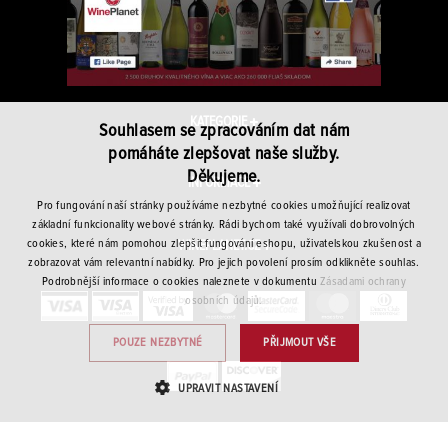
KATEGORIE
Souhlasem se zpracováním dat nám
pomáháte zlepšovat naše služby.
Děkujeme.
INFORMACE
Pro fungování naší stránky používáme nezbytné cookies umožňující realizovat
základní funkcionality webové stránky. Rádi bychom také využívali dobrovolných
cookies, které nám pomohou zlepšit fungování eshopu, uživatelskou zkušenost a
WINEPLANET.CZ
zobrazovat vám relevantní nabídky. Pro jejich povolení prosím odklikněte souhlas.
Podrobnější informace o cookies naleznete v dokumentu
Zásadami ochrany
osobních údajů.
POUZE NEZBYTNÉ
PŘIJMOUT VŠE
UPRAVIT NASTAVENÍ
NEZBYTNÉ
VÝKONNOSTNÍ
CÍLENÍ