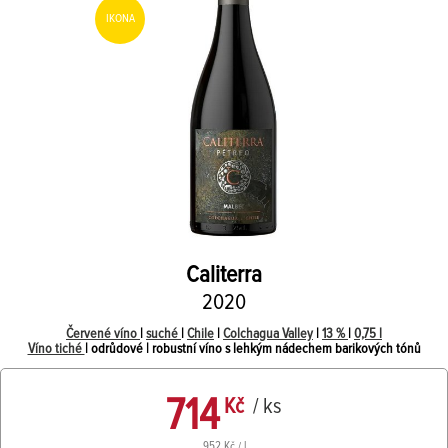
IKONA
Caliterra
2020
Červené víno
|
suché
|
Chile
|
Colchagua Valley
|
13 %
|
0,75 l
Víno tiché
| odrůdové | robustní víno s lehkým nádechem barikových tónů
714
Kč
/ ks
952 Kč / l