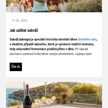
17. 06. 2026
Jak udělat sabráž
Sabráž (sabrage) je speciální technika otevírání láhve
šumivého vína
,
v ideálním případě takového, které je vyrobeno tradiční metodou,
tedy sekundární fermentace probíhá přímo v láhvi.
Při sabráži
dochází k useknutí hrdla láhve ostrým předmětem, nejlépe šavlí.
Číst víc