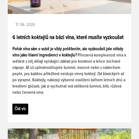
17. 06. 2026
6 letních koktejlů na bázi vína, které musíte vyzkoušet
Pohár vína sám o sobě je vždy potěšením, ale vyzkoušeli jste někdy
víno jako hlavní ingredienci v koktejlu?
Přirozená komplexnost vína a
svěžest z něj dělají vynikající základ pro kreativní a lehce míchané
nápoje. Ať už upřednostňujete šumivé, ovocné nebo s nádechem
pepře, pro každou příležitost existuje vinný koktejl. Od klasických až
po výrazné. Koktejly, nabízejí výborné osvěžení během letních dnů a
kreativní způsob, jak si vychutnat svá oblíbená šumivá, bílá, růžová
nebo červená vína.
Číst víc