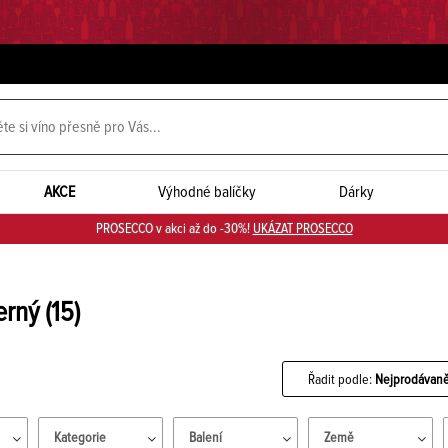
AKCE
Výhodné balíčky
Dárky
PROSECCO v akci až do -30%!
UKÁZAT PROSECCO
erný
(15)
Řadit podle:
Nejprodávaně
Kategorie
Balení
Země