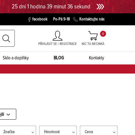
25 dní 1 hodina 39 minut 35 sekund
facebook
Po-Pá 9-18
Kontaktujte nás
0
PŘIHLÁSIT SE / REGISTRACE
NIC TU NECINKÁ
Sklo a doplňky
BLOG
Kontakty
jší
Značka
Hmotnost
Cena