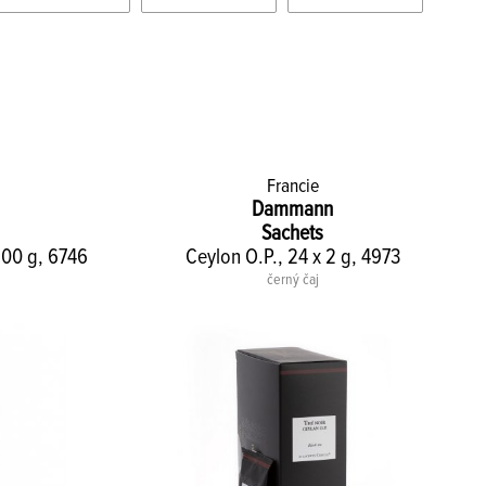
Francie
Dammann
Sachets
100 g, 6746
Ceylon O.P., 24 x 2 g, 4973
černý čaj