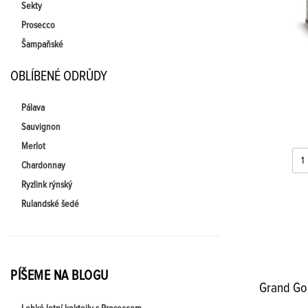
Sekty
Prosecco
Šampaňské
OBLÍBENÉ ODRŮDY
Pálava
Sauvignon
Merlot
Chardonnay
Ryzlink rýnský
Rulandské šedé
PÍŠEME NA BLOGU
Grand Gou