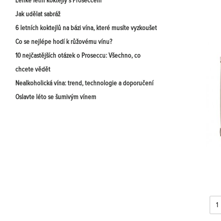
Lehké letní koktejly s Proseccem
Jak udělat sabráž
6 letních koktejlů na bázi vína, které musíte vyzkoušet
Co se nejlépe hodí k růžovému vínu?
10 nejčastějších otázek o Proseccu: Všechno, co
chcete vědět
Nealkoholická vína: trend, technologie a doporučení
Oslavte léto se šumivým vínem