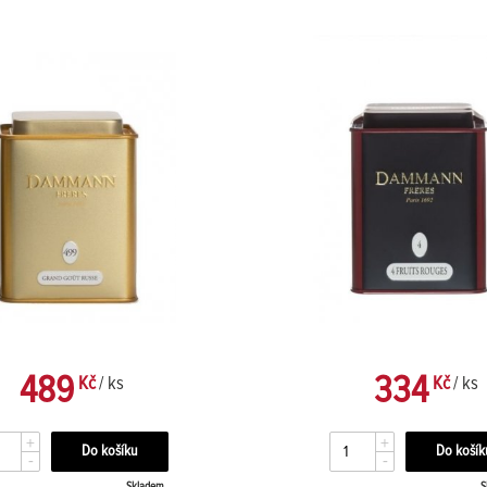
489
334
Kč
/ ks
Kč
/ ks
+
+
-
-
Skladem
S