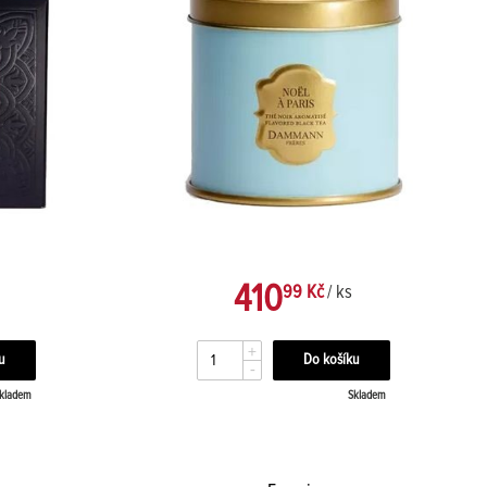
410
99 Kč
/ ks
+
-
kladem
Skladem