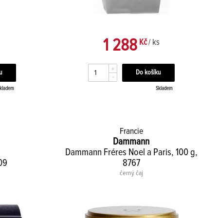
1 288
Kč
/ ks
+
-
kladem
Skladem
Francie
Dammann
Dammann Fréres Noel a Paris, 100 g,
109
8767
černý čaj