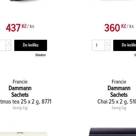
437
360
Kč
/ ks
Kč
/ ks
+
+
-
-
Skladem
S
Francie
Francie
Dammann
Dammann
Sachets
Sachets
tmas tea 25 x 2 g, 8771
Chai 25 x 2 g, 5
černý čaj
černý čaj