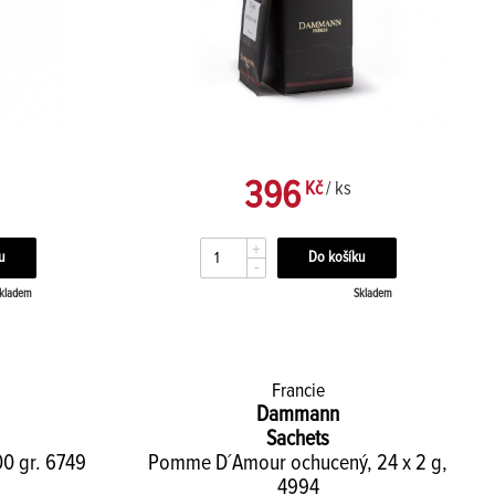
396
Kč
/ ks
+
-
kladem
Skladem
Francie
Dammann
Sachets
00 gr. 6749
Pomme D´Amour ochucený, 24 x 2 g,
4994