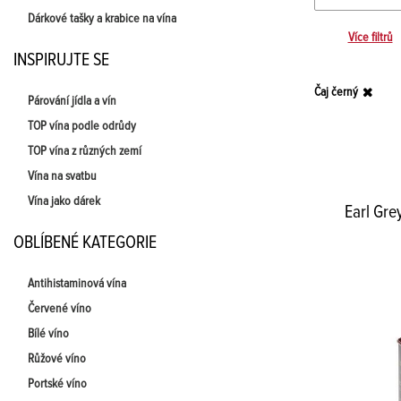
Dárkové tašky a krabice na vína
Více filtrů
INSPIRUJTE SE
Čaj černý
Párování jídla a vín
TOP vína podle odrůdy
TOP vína z různých zemí
Vína na svatbu
Vína jako dárek
Earl Gre
OBLÍBENÉ KATEGORIE
Antihistaminová vína
Červené víno
Bílé víno
Růžové víno
Portské víno