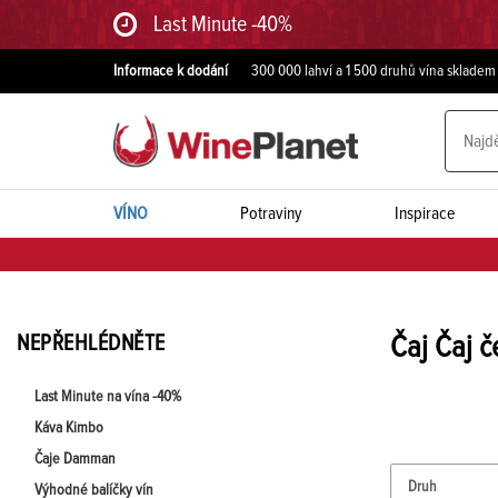
Last Minute -40%
Informace k dodání
300 000 lahví a 1 500 druhů vína skladem
VÍNO
Potraviny
Inspirace
NEPŘEHLÉDNĚTE
Čaj Čaj č
Last Minute na vína -40%
Káva Kimbo
Čaje Damman
Druh
Výhodné balíčky vín