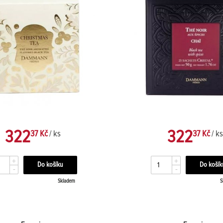
322
322
37 Kč
/ ks
37 Kč
/ ks
+
+
-
-
Skladem
S