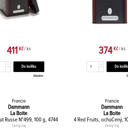
411
374
Kč
/ ks
Kč
/ ks
+
+
-
-
Skladem
S
Francie
Francie
Dammann
Dammann
La Boite
La Boite
t Russe N°499, 100 g, 4744
4 Red Fruits, ochuCený, 1
černý čaj
černý čaj