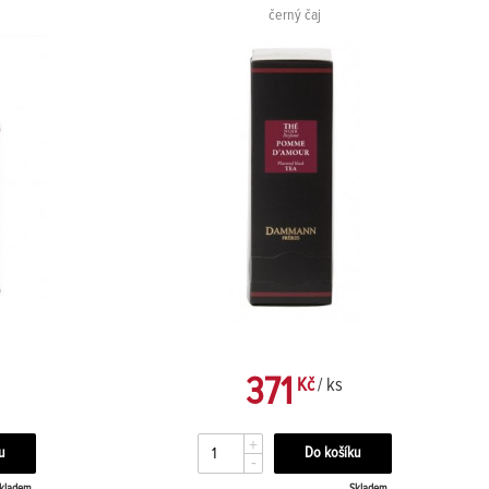
černý čaj
371
Kč
/ ks
+
-
kladem
Skladem