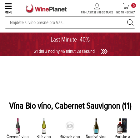
0
PŘIHLÁSIT SE / REGISTRACE
NIC TU NECINKÁ
MENU
PROSECCO v akci až do -30%!
UKÁZAT PROSECCO
Last Minute -40%
21 dní 3 hodiny 45 minut 28 sekund
Vína Bio víno, Cabernet Sauvignon
(11)
Červené víno
Bílé víno
Růžové víno
Šumivé víno
Portské a