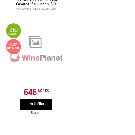
Cabernet Sauvignon, BIO
víno červené - suché - r2019 - 0,75l
BIO
certifikát
NÍZKÝ
HISTAMIN
646
Kč
/ ks
Skladem