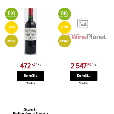
BIO
BIO
certifikát
certifikát
IKONA
IKONA
LIMITKA
LIMITKA
472
2 547
Kč
/ ks
Kč
/ ks
Skladem
Skladem
Slovensko
Papillon Víno od Francúza