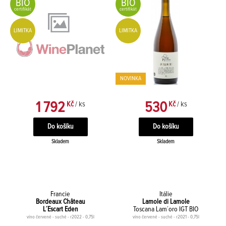
BIO
BIO
certifikát
certifikát
LIMITKA
LIMITKA
NOVINKA
1 792
530
Kč
/ ks
Kč
/ ks
Skladem
Skladem
Francie
Itálie
Bordeaux Château
Lamole di Lamole
L´Escart Eden
Toscana Lam´oro IGT BIO
víno červené - suché - r2022 - 0,75l
víno červené - suché - r2021 - 0,75l