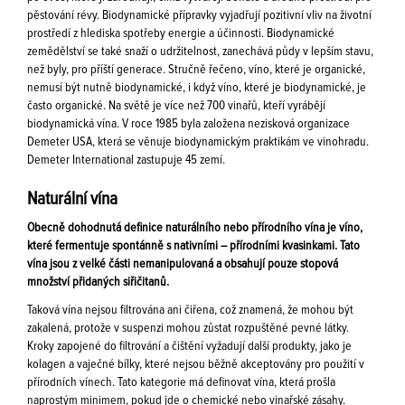
pěstování révy. Biodynamické přípravky vyjadřují pozitivní vliv na životní
prostředí z hlediska spotřeby energie a účinnosti. Biodynamické
zemědělství se také snaží o udržitelnost, zanechává půdy v lepším stavu,
než byly, pro příští generace. Stručně řečeno, víno, které je organické,
nemusí být nutně biodynamické, i když víno, které je biodynamické, je
často organické. Na světě je více než 700 vinařů, kteří vyrábějí
biodynamická vína. V roce 1985 byla založena nezisková organizace
Demeter USA, která se věnuje biodynamickým praktikám ve vinohradu.
Demeter International zastupuje 45 zemí.
Naturální vína
Obecně dohodnutá definice naturálního nebo přírodního vína je víno,
které fermentuje spontánně s nativními – přírodními kvasinkami. Tato
vína jsou z velké části nemanipulovaná a obsahují pouze stopová
množství přidaných siřičitanů.
Taková vína nejsou filtrována ani čiřena, což znamená, že mohou být
zakalená, protože v suspenzi mohou zůstat rozpuštěné pevné látky.
Kroky zapojené do filtrování a čištění vyžadují další produkty, jako je
kolagen a vaječné bílky, které nejsou běžně akceptovány pro použití v
přírodních vínech. Tato kategorie má definovat vína, která prošla
naprostým minimem, pokud jde o chemické nebo vinařské zásahy.