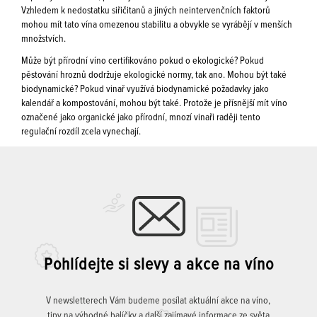
Vzhledem k nedostatku siřičitanů a jiných neintervenčních faktorů
mohou mít tato vína omezenou stabilitu a obvykle se vyrábějí v menších
množstvích.
Může být přírodní víno certifikováno pokud o ekologické? Pokud
pěstování hroznů dodržuje ekologické normy, tak ano. Mohou být také
biodynamické? Pokud vinař využívá biodynamické požadavky jako
kalendář a kompostování, mohou být také. Protože je přísnější mít víno
označené jako organické jako přírodní, mnozí vinaři raději tento
regulační rozdíl zcela vynechají.
Pohlídejte si slevy a akce na víno
V newsletterech Vám budeme posílat aktuální akce na víno,
tipy na výhodné balíčky a další zajímavé informace ze světa