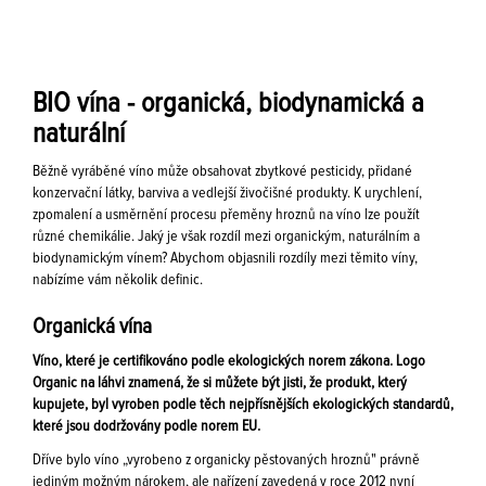
BIO vína - organická, biodynamická a
naturální
Běžně vyráběné víno může obsahovat zbytkové pesticidy, přidané
konzervační látky, barviva a vedlejší živočišné produkty. K urychlení,
zpomalení a usměrnění procesu přeměny hroznů na víno lze použít
různé chemikálie. Jaký je však rozdíl mezi organickým, naturálním a
biodynamickým vínem? Abychom objasnili rozdíly mezi těmito víny,
nabízíme vám několik definic.
Organická vína
Víno, které je certifikováno podle ekologických norem zákona. Logo
Organic na láhvi znamená, že si můžete být jisti, že produkt, který
kupujete, byl vyroben podle těch nejpřísnějších ekologických standardů,
které jsou dodržovány podle norem EU.
Dříve bylo víno „vyrobeno z organicky pěstovaných hroznů" právně
jediným možným nárokem, ale nařízení zavedená v roce 2012 nyní