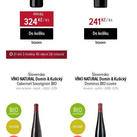
444 Kč
324
241
Kč
/ ks
Kč
/ ks
Skladem
Skladem
21 dní 3 hodiny 45 minut 28 sekund
Slovensko
Slovensko
VÍNO NATURAL Domin & Kušický
VÍNO NATURAL Domin & Kušický
Cabernet Sauvignon BIO
Dominus BIO cuvée
víno červené - suché - r2022 - 0,75l
červené - suché - r2019 - 0,75l
BIO
BIO
certifikát
certifikát
VEGAN
VEGAN