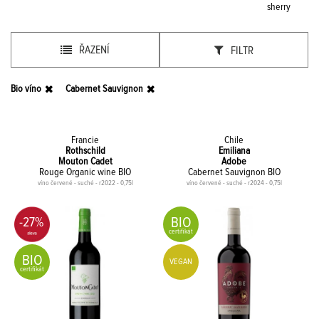
sherry
ŘAZENÍ
FILTR
Bio víno
Cabernet Sauvignon
Francie
Chile
Rothschild
Emiliana
Mouton Cadet
Adobe
Rouge Organic wine BIO
Cabernet Sauvignon BIO
víno červené - suché - r2022 - 0,75l
víno červené - suché - r2024 - 0,75l
BIO
-27%
certifikát
BIO
VEGAN
certifikát