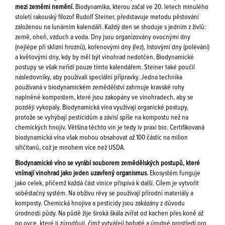
mezi zeměmi nemění.
Biodynamika, kterou začal ve 20. letech minulého
století rakouský filozof Rudolf Steiner, představuje metodu pěstování
založenou na lunárním kalendáři. Každý den se shoduje s jedním z živlů:
země, oheň, vzduch a voda. Dny jsou organizovány ovocnými dny
(nejlépe při sklizni hroznů), kořenovými dny (řez), listovými dny (polévání)
a květovými dny, kdy by měl být vinohrad nedotčen. Biodynamické
postupy se však neřídí pouze tímto kalendářem. Steiner také poučil
následovníky, aby používali speciální přípravky. Jedna technika
používaná v biodynamickém zemědělství zahrnuje kravské rohy
naplněné kompostem, které jsou zakopány ve vinohradech, aby se
později vykopaly. Biodynamická vína využívají organické postupy,
protože se vyhýbají pesticidům a závisí spíše na kompostu než na
chemických hnojiv. Většina těchto vín je tedy iv praxi bio. Certifikovaná
biodynamická vína však mohou obsahovat až 100 částic na milion
siřičitanů, což je mnohem více než USDA.
Biodynamické víno se vyrábí souborem zemědělských postupů, které
vnímají vinohrad jako jeden uzavřený organismus.
Ekosystém funguje
jako celek, přičemž každá část vinice přispívá k další. Cílem je vytvořit
soběstačný systém. Na obživu révy se používají přírodní materiály a
komposty. Chemická hnojiva a pesticidy jsou zakázány z důvodu
úrodnosti půdy. Na půdě žije široká škála zvířat od kachen přes koně až
po ovce, které ji zúrodňují, čímž vytvářejí bohaté a úrodné prostředí pro