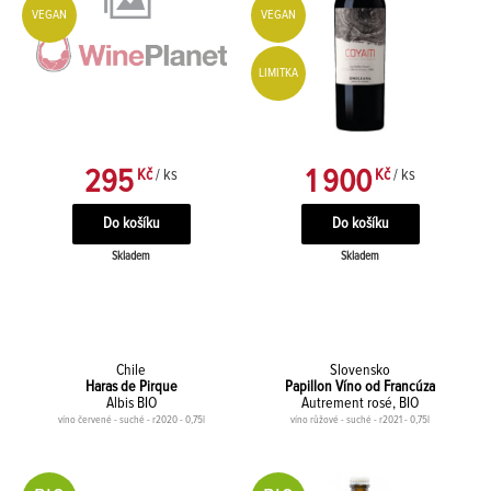
VEGAN
VEGAN
LIMITKA
295
1 900
Kč
/ ks
Kč
/ ks
Skladem
Skladem
Chile
Slovensko
Haras de Pirque
Papillon Víno od Francúza
Albis BIO
Autrement rosé, BIO
víno červené - suché - r2020 - 0,75l
víno růžové - suché - r2021 - 0,75l