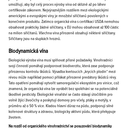
umožňují, aby byl celý proces výroby vína od sklizně až po láhev
certifikován zákonem. Nejvýraznějším rozdílem mezi ekologickými
americkými a evropskými víny je množství siřičitanů povolených v
konečném produktu. Zatímco organická vína s certifikací USDA nemohou
obsahovat prakticky žádné siřičitany, v EU mohou obsahovat až 100 částic
na milion siřičitanů. Všechna vína přirozeně obsahují některé siřičitany.
Siřičitany jsou na slupkách hroznů.
Biodynamická vína
Ekologická výroba vína musí splňovat přísné požadavky. Vinohradníci
svojí činností pomáhají podporovat biodiverzitu, která zase podporuje
přirozenou kontrolu škůdců. Výsadba kvetoucích „krycích plodin“ mezi
révou může například pomoci přilákat přirozené predátory škůdců révy.
Tato opatření pomáhají vytvořit samoregulační ekosystém pro vinice, což
znamená, že organická vína lze vyrábět bez spoléhání se na potenciálně
škodlivé pesticidy. Ekologické vinařství se často stávají útočištěm pro
volně žijící živočichy a poskytují domovy pro včely, ptáky a motýly, v
průměru až o 50 % více. Kladou hlavní důraz na půdu, podporují silné
kořenové struktury a zdravou, biologicky aktivní půdu, která překypuje
životem.
Na rozdíl od organického vinohradnictví se posuzování biodynamiky