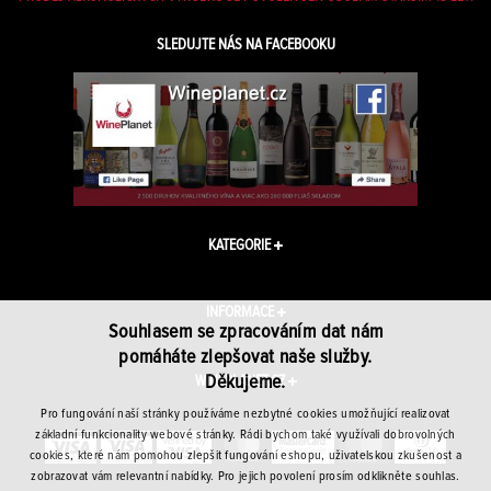
SLEDUJTE NÁS NA FACEBOOKU
KATEGORIE
INFORMACE
Souhlasem se zpracováním dat nám
pomáháte zlepšovat naše služby.
Děkujeme.
WINEPLANET.CZ
Pro fungování naší stránky používáme nezbytné cookies umožňující realizovat
základní funkcionality webové stránky. Rádi bychom také využívali dobrovolných
cookies, které nám pomohou zlepšit fungování eshopu, uživatelskou zkušenost a
zobrazovat vám relevantní nabídky. Pro jejich povolení prosím odklikněte souhlas.