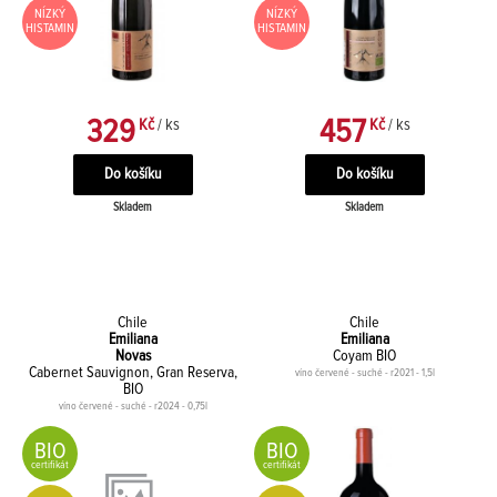
NÍZKÝ
NÍZKÝ
HISTAMIN
HISTAMIN
329
457
Kč
/ ks
Kč
/ ks
Skladem
Skladem
Chile
Chile
Emiliana
Emiliana
Novas
Coyam BIO
Cabernet Sauvignon, Gran Reserva,
víno červené - suché - r2021 - 1,5l
BIO
víno červené - suché - r2024 - 0,75l
BIO
BIO
certifikát
certifikát