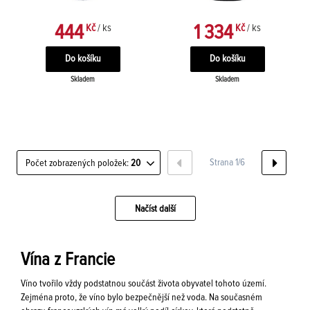
444
1 334
Kč
/ ks
Kč
/ ks
Skladem
Skladem
Strana 1/6
Počet zobrazených položek:
20
Načíst další
Vína z Francie
Víno tvořilo vždy podstatnou součást života obyvatel tohoto území.
Zejména proto, že víno bylo bezpečnější než voda. Na současném