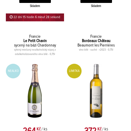
Skladem
Skladem
22 dní 15 hodin 6 minut 27 sekund
Francie
Francie
Le Petit Chavin
Bordeaux Château
sycený na bázi Chardonnay
Beaumont les Pierriéres
sýtený miešaný nealkoholický nápoj z
víno bílé - suché - r2023 - 0,75l
odalkoholizovaného vína bílé - 0,75l
NEALKO
LIMITKA
Kč
/ ks
Kč
/ ks