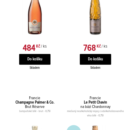
484
768
Kč
/ ks
Kč
/ ks
Skladem
Skladem
Francie
Francie
Champagne Palmer & Co.
Le Petit Chavin
Brut Réserve
na bázi Chardonnay
šampaňské bílé - brut - 0,75l
miešaný nealkoholický nápoj z odalkoholizovaného
vína bílé - 0,75l