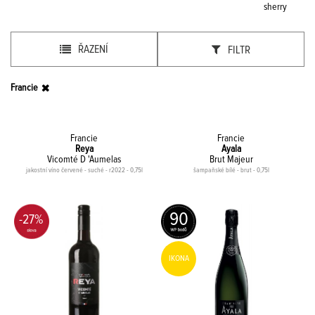
sherry
ŘAZENÍ
FILTR
Francie
Francie
Francie
Reya
Ayala
Vicomté D 'Aumelas
Brut Majeur
jakostní víno červené - suché - r2022 - 0,75l
šampaňské bílé - brut - 0,75l
90
-27%
IKONA