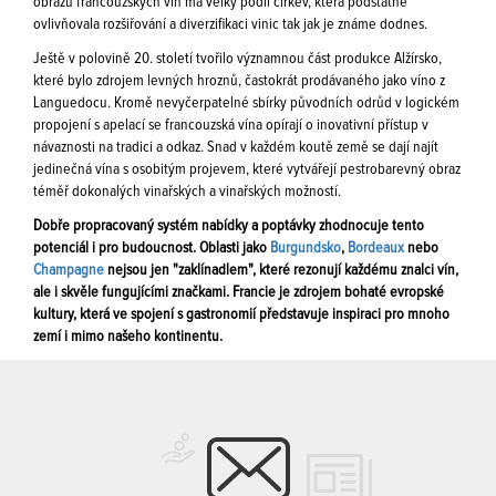
obrazu francouzských vín má velký podíl církev, která podstatně
ovlivňovala rozšiřování a diverzifikaci vinic tak jak je známe dodnes.
Ještě v polovině 20. století tvořilo významnou část produkce Alžírsko,
které bylo zdrojem levných hroznů, častokrát prodávaného jako víno z
Languedocu. Kromě nevyčerpatelné sbírky původních odrůd v logickém
propojení s apelací se francouzská vína opírají o inovativní přístup v
návaznosti na tradici a odkaz. Snad v každém koutě země se dají najít
jedinečná vína s osobitým projevem, které vytvářejí pestrobarevný obraz
téměř dokonalých vinařských a vinařských možností.
Dobře propracovaný systém nabídky a poptávky zhodnocuje tento
potenciál i pro budoucnost. Oblasti jako
Burgundsko
,
Bordeaux
nebo
Champagne
nejsou jen "zaklínadlem", které rezonují každému znalci vín,
ale i skvěle fungujícími značkami. Francie je zdrojem bohaté evropské
kultury, která ve spojení s gastronomií představuje inspiraci pro mnoho
zemí i mimo našeho kontinentu.