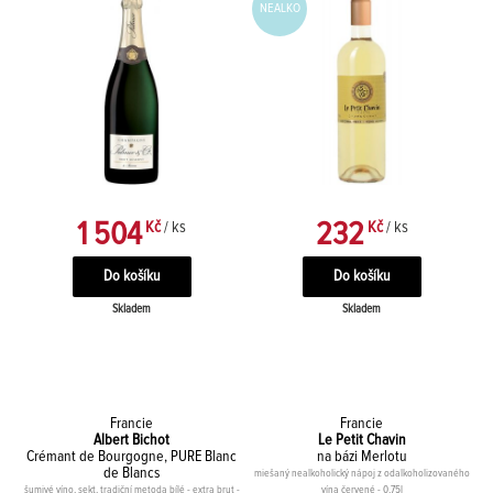
NEALKO
1 504
232
Kč
/ ks
Kč
/ ks
Skladem
Skladem
Francie
Francie
Albert Bichot
Le Petit Chavin
Crémant de Bourgogne, PURE Blanc
na bázi Merlotu
de Blancs
miešaný nealkoholický nápoj z odalkoholizovaného
šumivé víno, sekt, tradiční metoda bílé - extra brut -
vína červené - 0,75l