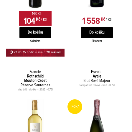
143 Kč
104
1 558
Kč
/ ks
Kč
/ ks
Skladem
Skladem
22 dní 15 hodin 6 minut 27 sekund
Francie
Francie
Rothschild
Ayala
Mouton Cadet
Brut Rosé Majeur
Réserve Sauternes
šampaňské růžové - brut - 0,75l
víno bílé - sladké - r2022 - 0,75l
IKONA