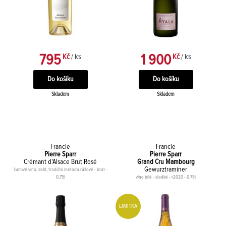
795
1 900
Kč
/ ks
Kč
/ ks
Skladem
Skladem
Francie
Francie
Pierre Sparr
Pierre Sparr
Crémant d'Alsace Brut Rosé
Grand Cru Mambourg
Gewurztraminer
šumivé víno, sekt, tradiční metoda růžové - brut -
0,75l
víno bílé - sladké - r2020 - 0,75l
LIMITKA