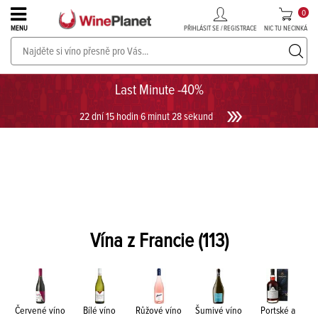
0
PŘIHLÁSIT SE / REGISTRACE
NIC TU NECINKÁ
MENU
PROSECCO v akci až do -30%!
UKÁZAT PROSECCO
Last Minute -40%
22 dní 15 hodin 6 minut 27 sekund
Vína z Francie
(113)
Červené víno
Bílé víno
Růžové víno
Šumivé víno
Portské a