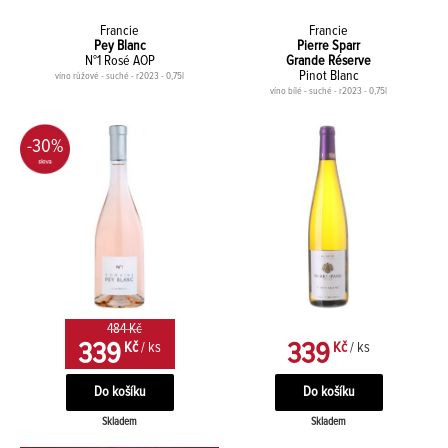
Francie
Francie
Pey Blanc
Pierre Sparr
N°1 Rosé AOP
Grande Réserve
Pinot Blanc
víno růžové - suché - r2023 - 0,75l
víno bílé - suché - r2023 - 0,75l
-30%
484 Kč
339
339
Kč
/ ks
Kč
/ ks
Skladem
Skladem