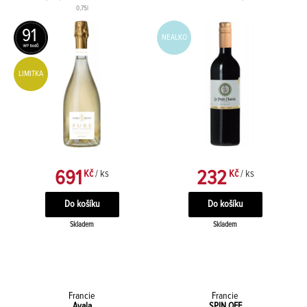
0,75l
91
NEALKO
LIMITKA
691
232
Kč
/ ks
Kč
/ ks
Skladem
Skladem
Francie
Francie
Ayala
SPIN OFF