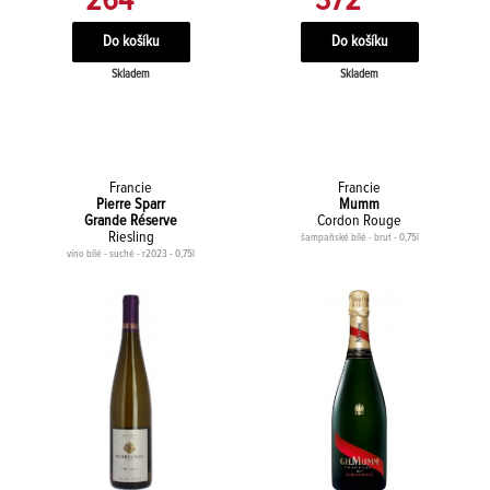
264
372
Skladem
Skladem
Francie
Francie
Pierre Sparr
Mumm
Grande Réserve
Cordon Rouge
Riesling
šampaňské bílé - brut - 0,75l
víno bílé - suché - r2023 - 0,75l