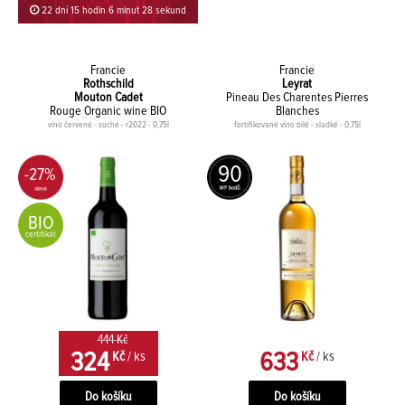
22 dní 15 hodin 6 minut 27 sekund
Francie
Francie
Rothschild
Leyrat
Mouton Cadet
Pineau Des Charentes Pierres
Rouge Organic wine BIO
Blanches
víno červené - suché - r2022 - 0,75l
fortifikované víno bílé - sladké - 0,75l
90
-27%
BIO
certifikát
444 Kč
324
633
Kč
/ ks
Kč
/ ks