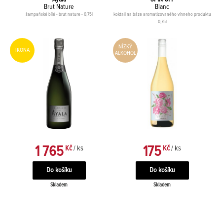
Brut Nature
Blanc
šampaňské bílé - brut nature - 0,75l
koktail na báze aromatizovaného vínneho produktu
0,75l
NÍZKÝ
IKONA
ALKOHOL
1 765
175
Kč
/ ks
Kč
/ ks
Skladem
Skladem