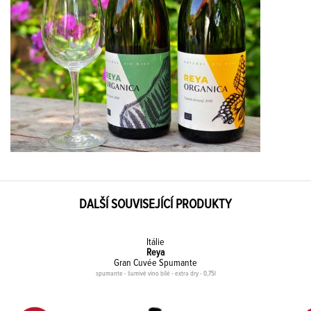
DALŠÍ SOUVISEJÍCÍ PRODUKTY
Itálie
Reya
Gran Cuvée Spumante
spumante - šumivé víno bílé - extra dry - 0,75l