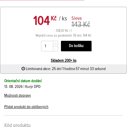
104
Kč
/ ks
Sleva
143 Kč
138,67 Kč / l
Nejnižší cena za posledních 30 dní: 104 Kč
+
-
Skladem 200+ ks
Limitovaná akce: 25 dní 1 hodina 57 minut 33 sekund
Orientační datum dodání
13. 08. 2026 | Kurýr DPD
Možnosti dopravy
Přidat produkt do oblíbených
Kód produktu