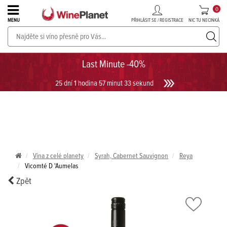
0
PŘIHLÁSIT SE / REGISTRACE
NIC TU NECINKÁ
MENU
PROSECCO v akci až do -30%!
UKÁZAT PROSECCO
Last Minute -40%
25 dní 1 hodina 57 minut 33 sekund
Vína z celé planety
Syrah, Cabernet Sauvignon
Reya
Vicomté D 'Aumelas
Zpět