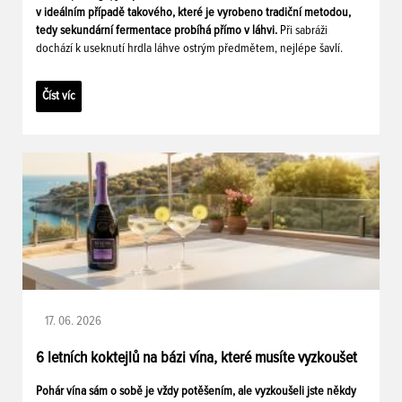
v ideálním případě takového, které je vyrobeno tradiční metodou,
tedy sekundární fermentace probíhá přímo v láhvi.
Při sabráži
dochází k useknutí hrdla láhve ostrým předmětem, nejlépe šavlí.
Číst víc
17. 06. 2026
6 letních koktejlů na bázi vína, které musíte vyzkoušet
Pohár vína sám o sobě je vždy potěšením, ale vyzkoušeli jste někdy