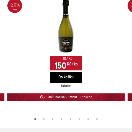
-20%
187 Kč
150
Kč
/ ks
Skladem
25 dní 1 hodina 57 minut 33 sekund