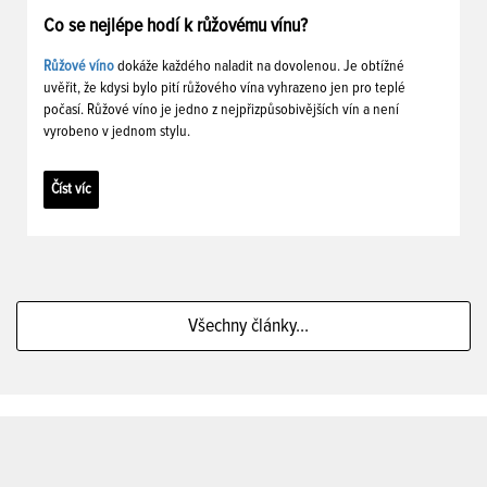
Co se nejlépe hodí k růžovému vínu?
Růžové víno
dokáže každého naladit na dovolenou. Je obtížné
uvěřit, že kdysi bylo pití růžového vína vyhrazeno jen pro teplé
počasí. Růžové víno je jedno z nejpřizpůsobivějších vín a není
vyrobeno v jednom stylu.
Číst víc
Všechny články...