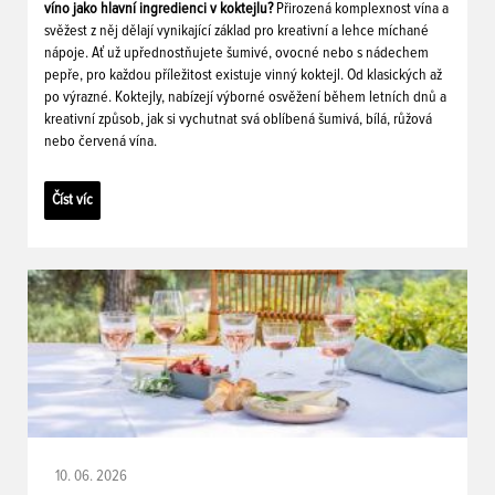
víno jako hlavní ingredienci v koktejlu?
Přirozená komplexnost vína a
svěžest z něj dělají vynikající základ pro kreativní a lehce míchané
nápoje. Ať už upřednostňujete šumivé, ovocné nebo s nádechem
pepře, pro každou příležitost existuje vinný koktejl. Od klasických až
po výrazné. Koktejly, nabízejí výborné osvěžení během letních dnů a
kreativní způsob, jak si vychutnat svá oblíbená šumivá, bílá, růžová
nebo červená vína.
Číst víc
10. 06. 2026