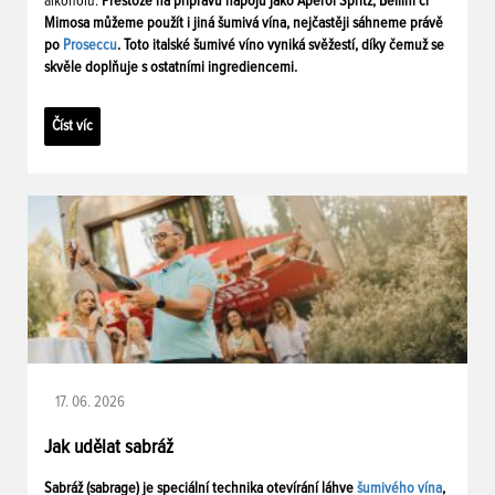
alkoholu.
Přestože na přípravu nápojů jako Aperol Spritz, Bellini či
Mimosa můžeme použít i jiná šumivá vína, nejčastěji sáhneme právě
po
Proseccu
. Toto italské šumivé víno vyniká svěžestí, díky čemuž se
skvěle doplňuje s ostatními ingrediencemi.
Číst víc
17. 06. 2026
Jak udělat sabráž
Sabráž (sabrage) je speciální technika otevírání láhve
šumivého vína
,