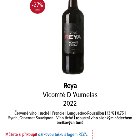
-27%
Reya
Vicomté D 'Aumelas
2022
Červené víno
|
suché
|
Francie
|
Languedoc-Roussillon
|
13 %
|
0,75 l
Syrah, Cabernet Sauvignon
|
Víno tiché
| robustní víno s lehkým nádechem
barikových tónů
Můžete si přikoupit
dárkovou tašku s logem REYA.