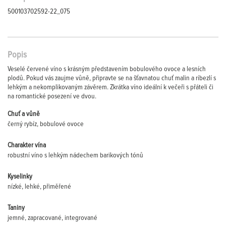
500103702592-22_075
Popis
Veselé červené víno s krásným představením bobulového ovoce a lesních
plodů. Pokud vás zaujme vůně, připravte se na šťavnatou chuť malin a ríbezlí s
lehkým a nekomplikovaným závěrem. Zkrátka víno ideální k večeři s přáteli či
na romantické posezení ve dvou.
Chuť a vůně
černý rybíz, bobulové ovoce
Charakter vína
robustní víno s lehkým nádechem barikových tónů
Kyselinky
nízké, lehké, přiměřené
Taniny
jemné, zapracované, integrované