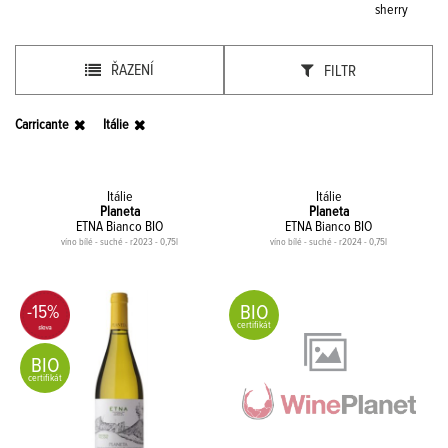
sherry
ŘAZENÍ
FILTR
Carricante
Itálie
Itálie
Itálie
Planeta
Planeta
ETNA Bianco BIO
ETNA Bianco BIO
víno bílé - suché - r2023 - 0,75l
víno bílé - suché - r2024 - 0,75l
BIO
-15%
certifikát
BIO
certifikát