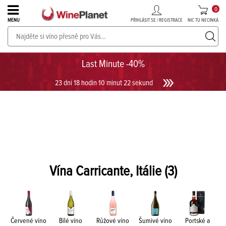
0
PŘIHLÁSIT SE / REGISTRACE
NIC TU NECINKÁ
MENU
PROSECCO v akci až do -30%!
UKÁZAT PROSECCO
Last Minute -40%
23 dní 18 hodin 10 minut 22 sekund
Vína Carricante, Itálie
(3)
Červené víno
Bílé víno
Růžové víno
Šumivé víno
Portské a