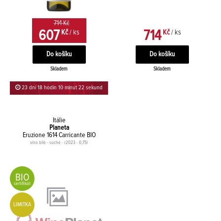
714 Kč
607
714
Kč
/ ks
Kč
/ ks
Skladem
Skladem
23 dní 18 hodin 10 minut 22 sekund
Itálie
Planeta
Eruzione 1614 Carricante BIO
víno bílé - suché - r2023 - 0,75l
BIO
certifikát
LIMITKA