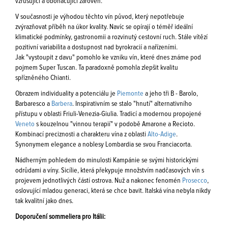
vzrušující a obohacující zároveň.
V současnosti je výhodou těchto vín původ, který nepotřebuje
zvýrazňovat příběh na úkor kvality. Navíc se opírají o téměř ideální
klimatické podmínky, gastronomii a rozvinutý cestovní ruch. Stále vítězí
pozitivní variabilita a dostupnost nad byrokracií a nařízeními.
Jak "vystoupit z davu" pomohlo ke vzniku vín, které dnes známe pod
pojmem Super Tuscan. Ta paradoxně pomohla zlepšit kvalitu
spřízněného Chianti.
Obrazem individuality a potenciálu je
Piemonte
a jeho tři B - Barolo,
Barbaresco a
Barbera
. Inspirativním se stalo "hnutí" alternativního
přístupu v oblasti Friuli-Venezia-Giulia. Tradicí a modernou propojené
Veneto
s kouzelnou "vinnou terapií" v podobě Amarone a Recioto.
Kombinací preciznosti a charakteru vína z oblasti
Alto-Adige
.
Synonymem elegance a noblesy Lombardia se svou Franciacorta.
Nádherným pohledem do minulosti Kampánie se svými historickými
odrůdami a víny. Sicílie, která překypuje množstvím nadčasových vín s
projevem jednotlivých částí ostrova. Nuž a nakonec fenomén
Prosecco
,
oslovující mladou generaci, která se chce bavit. Italská vína nebyla nikdy
tak kvalitní jako dnes.
Doporučení sommeliera pro Itálii: