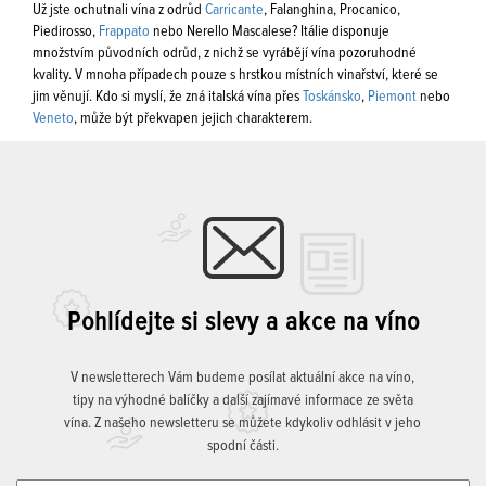
Už jste ochutnali vína z odrůd
Carricante
, Falanghina, Procanico,
Piedirosso,
Frappato
nebo Nerello Mascalese? Itálie disponuje
množstvím původních odrůd, z nichž se vyrábějí vína pozoruhodné
kvality. V mnoha případech pouze s hrstkou místních vinařství, které se
jim věnují. Kdo si myslí, že zná italská vína přes
Toskánsko
,
Piemont
nebo
Veneto
, může být překvapen jejich charakterem.
Pohlídejte si slevy a akce na víno
V newsletterech Vám budeme posílat aktuální akce na víno,
tipy na výhodné balíčky a další zajímavé informace ze světa
vína. Z našeho newsletteru se můžete kdykoliv odhlásit v jeho
spodní části.