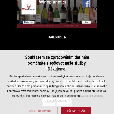
KATEGORIE
INFORMACE
Souhlasem se zpracováním dat nám
pomáháte zlepšovat naše služby.
Děkujeme.
WINEPLANET.CZ
Pro fungování naší stránky používáme nezbytné cookies umožňující realizovat
základní funkcionality webové stránky. Rádi bychom také využívali dobrovolných
cookies, které nám pomohou zlepšit fungování eshopu, uživatelskou zkušenost a
zobrazovat vám relevantní nabídky. Pro jejich povolení prosím odklikněte souhlas.
Podrobnější informace o cookies naleznete v dokumentu
Zásadami ochrany
osobních údajů.
POUZE NEZBYTNÉ
PŘIJMOUT VŠE