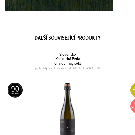
DALŠÍ SOUVISEJÍCÍ PRODUKTY
Slovensko
Karpatská Perla
Chardonnay sekt
pěstitelský sekt, tradiční metoda bílé - brut - r2021 - 0,75l
90
HI