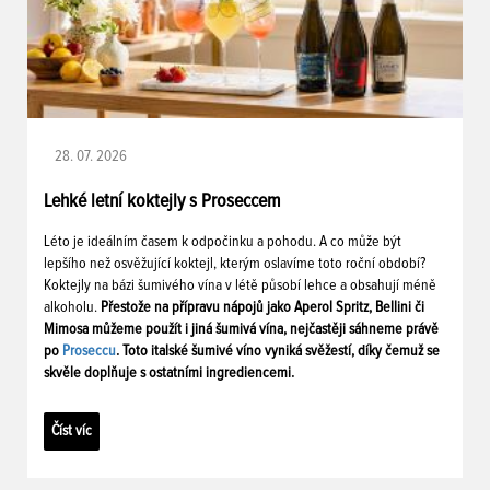
28. 07. 2026
Lehké letní koktejly s Proseccem
Léto je ideálním časem k odpočinku a pohodu. A co může být
lepšího než osvěžující koktejl, kterým oslavíme toto roční období?
Koktejly na bázi šumivého vína v létě působí lehce a obsahují méně
alkoholu.
Přestože na přípravu nápojů jako Aperol Spritz, Bellini či
Mimosa můžeme použít i jiná šumivá vína, nejčastěji sáhneme právě
po
Proseccu
. Toto italské šumivé víno vyniká svěžestí, díky čemuž se
skvěle doplňuje s ostatními ingrediencemi.
Číst víc