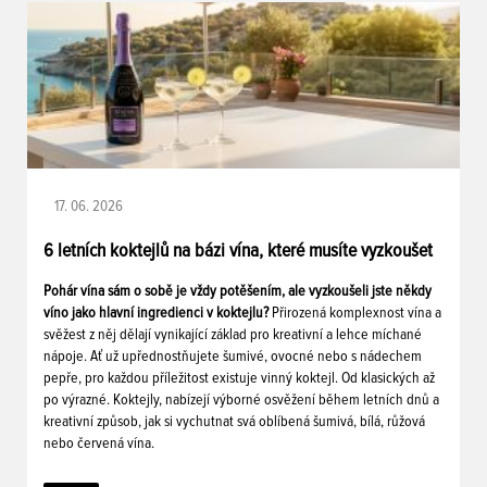
17. 06. 2026
6 letních koktejlů na bázi vína, které musíte vyzkoušet
Pohár vína sám o sobě je vždy potěšením, ale vyzkoušeli jste někdy
víno jako hlavní ingredienci v koktejlu?
Přirozená komplexnost vína a
svěžest z něj dělají vynikající základ pro kreativní a lehce míchané
nápoje. Ať už upřednostňujete šumivé, ovocné nebo s nádechem
pepře, pro každou příležitost existuje vinný koktejl. Od klasických až
po výrazné. Koktejly, nabízejí výborné osvěžení během letních dnů a
kreativní způsob, jak si vychutnat svá oblíbená šumivá, bílá, růžová
nebo červená vína.