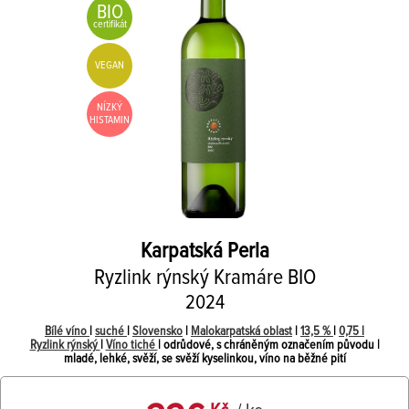
BIO
certifikát
VEGAN
NÍZKÝ
HISTAMIN
Karpatská Perla
Ryzlink rýnský Kramáre BIO
2024
Bílé víno
|
suché
|
Slovensko
|
Malokarpatská oblast
|
13,5 %
|
0,75 l
Ryzlink rýnský
|
Víno tiché
| odrůdové, s chráněným označením původu |
mladé, lehké, svěží, se svěží kyselinkou, víno na běžné pití