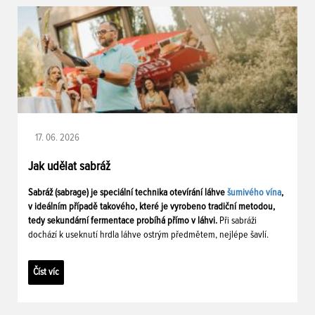
17. 06. 2026
Jak udělat sabráž
Sabráž (sabrage) je speciální technika otevírání láhve
šumivého vína
,
v ideálním případě takového, které je vyrobeno tradiční metodou,
tedy sekundární fermentace probíhá přímo v láhvi.
Při sabráži
dochází k useknutí hrdla láhve ostrým předmětem, nejlépe šavlí.
Číst víc