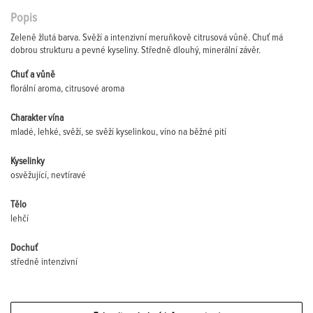
Popis
Zeleně žlutá barva. Svěží a intenzivní meruňkově citrusová vůně. Chuť má
dobrou strukturu a pevné kyseliny. Středně dlouhý, minerální závěr.
Chuť a vůně
florální aroma, citrusové aroma
Charakter vína
mladé, lehké, svěží, se svěží kyselinkou, víno na běžné pití
Kyselinky
osvěžující, nevtíravé
Tělo
lehčí
Dochuť
středně intenzivní