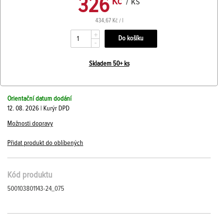
326
Kč
/ ks
434,67 Kč / l
+
-
Skladem 50+ ks
Orientační datum dodání
12. 08. 2026 | Kurýr DPD
Možnosti dopravy
Přidat produkt do oblíbených
Kód produktu
500103801143-24_075