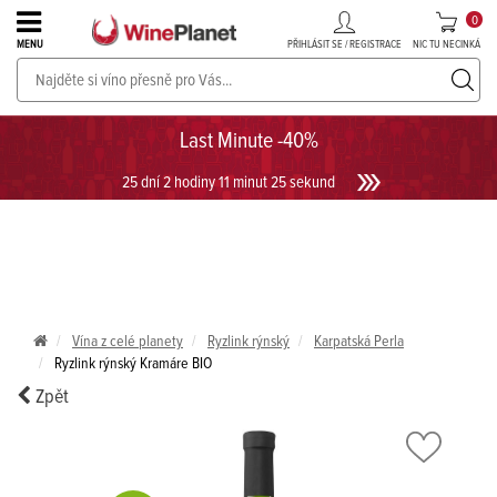
0
PŘIHLÁSIT SE / REGISTRACE
NIC TU NECINKÁ
MENU
PROSECCO v akci až do -30%!
UKÁZAT PROSECCO
Last Minute -40%
25 dní 2 hodiny 11 minut 24 sekund
Vína z celé planety
Ryzlink rýnský
Karpatská Perla
Ryzlink rýnský Kramáre BIO
Zpět