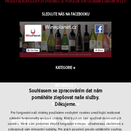
PRODEJ ALKOHOLICKÝCH VÝROBKŮ JE POVOLEN JEN OSOBÁM STARŠÍM 18 LET!
SLEDUJTE NÁS NA FACEBOOKU
KATEGORIE
INFORMACE
Souhlasem se zpracováním dat nám
pomáháte zlepšovat naše služby.
Děkujeme.
WINEPLANET.CZ
Pro fungování naší stránky používáme nezbytné cookies umožňující realizovat
základní funkcionality webové stránky. Rádi bychom také využívali dobrovolných
cookies, které nám pomohou zlepšit fungování eshopu, uživatelskou zkušenost a
zobrazovat vám relevantní nabídky. Pro jejich povolení prosím odklikněte souhlas.