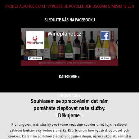
PRODEJ ALKOHOLICKÝCH VÝROBKŮ JE POVOLEN JEN OSOBÁM STARŠÍM 18 LET!
SLEDUJTE NÁS NA FACEBOOKU
KATEGORIE
INFORMACE
Souhlasem se zpracováním dat nám
pomáháte zlepšovat naše služby.
Děkujeme.
WINEPLANET.CZ
Pro fungování naší stránky používáme nezbytné cookies umožňující realizovat
základní funkcionality webové stránky. Rádi bychom také využívali dobrovolných
cookies, které nám pomohou zlepšit fungování eshopu, uživatelskou zkušenost a