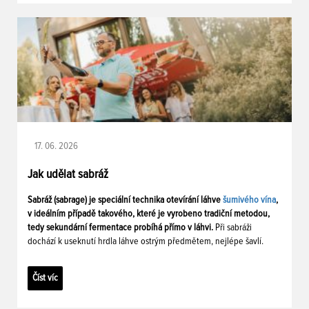
17. 06. 2026
Jak udělat sabráž
Sabráž (sabrage) je speciální technika otevírání láhve
šumivého vína
,
v ideálním případě takového, které je vyrobeno tradiční metodou,
tedy sekundární fermentace probíhá přímo v láhvi.
Při sabráži
dochází k useknutí hrdla láhve ostrým předmětem, nejlépe šavlí.
Číst víc