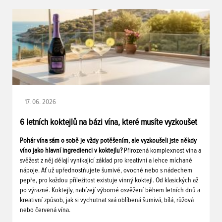
17. 06. 2026
6 letních koktejlů na bázi vína, které musíte vyzkoušet
Pohár vína sám o sobě je vždy potěšením, ale vyzkoušeli jste někdy
víno jako hlavní ingredienci v koktejlu?
Přirozená komplexnost vína a
svěžest z něj dělají vynikající základ pro kreativní a lehce míchané
nápoje. Ať už upřednostňujete šumivé, ovocné nebo s nádechem
pepře, pro každou příležitost existuje vinný koktejl. Od klasických až
po výrazné. Koktejly, nabízejí výborné osvěžení během letních dnů a
kreativní způsob, jak si vychutnat svá oblíbená šumivá, bílá, růžová
nebo červená vína.