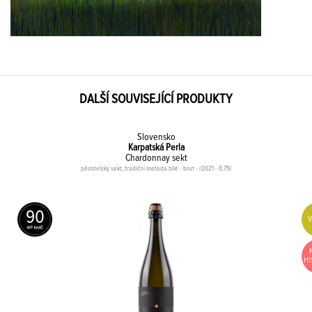
DALŠÍ SOUVISEJÍCÍ PRODUKTY
Slovensko
Karpatská Perla
Chardonnay sekt
pěstitelský sekt, tradiční metoda bílé - brut - r2021 - 0,75l
90
HI