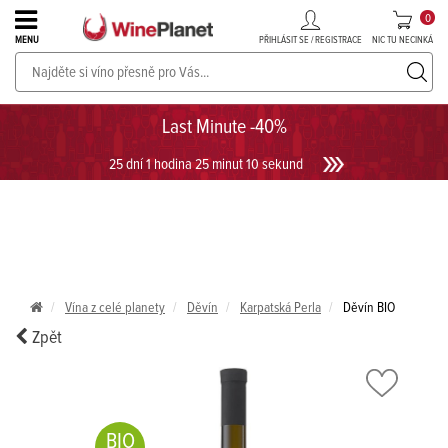
0
PŘIHLÁSIT SE / REGISTRACE
NIC TU NECINKÁ
MENU
PROSECCO v akci až do -30%!
UKÁZAT PROSECCO
Last Minute -40%
25 dní 1 hodina 25 minut 10 sekund
Vína z celé planety
Děvín
Karpatská Perla
Děvín BIO
Zpět
BIO