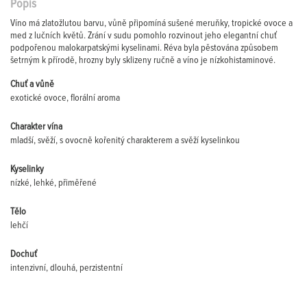
Popis
Víno má zlatožlutou barvu, vůně připomíná sušené meruňky, tropické ovoce a
med z lučních květů. Zrání v sudu pomohlo rozvinout jeho elegantní chuť
podpořenou malokarpatskými kyselinami. Réva byla pěstována způsobem
šetrným k přírodě, hrozny byly sklizeny ručně a víno je nízkohistaminové.
Chuť a vůně
exotické ovoce, florální aroma
Charakter vína
mladší, svěží, s ovocně kořenitý charakterem a svěží kyselinkou
Kyselinky
nízké, lehké, přiměřené
Tělo
lehčí
Dochuť
intenzivní, dlouhá, perzistentní