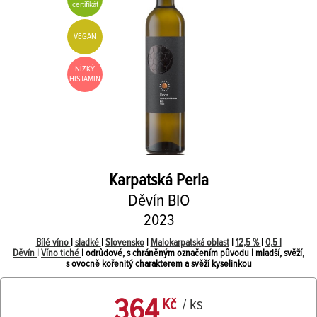
certifikát
VEGAN
NÍZKÝ
HISTAMIN
Karpatská Perla
Děvín BIO
2023
Bílé víno
|
sladké
|
Slovensko
|
Malokarpatská oblast
|
12,5 %
|
0,5 l
Děvín
|
Víno tiché
| odrůdové, s chráněným označením původu | mladší, svěží,
s ovocně kořenitý charakterem a svěží kyselinkou
364
Kč
/ ks