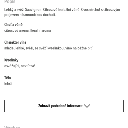
Popis
Lehký a svěží Sauvignon. Citrusově herbální vůně. Ovocná chuť s citrusovým
projevem a harmonickou dochutí.
Chuť a vůně
citrusové aroma, florální aroma
Charakter vína
mladé, lehké, svěží, se svěží kyselinkou, víno na běžné pití
Kyselinky
osvěžující, nevtíravé
Tělo
lehčí
Zobrazit podrobné informace