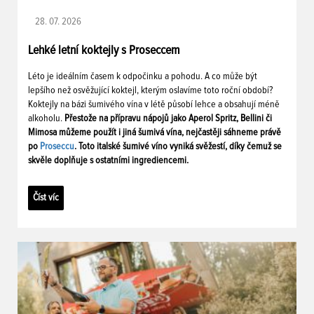
28. 07. 2026
Lehké letní koktejly s Proseccem
Léto je ideálním časem k odpočinku a pohodu. A co může být
lepšího než osvěžující koktejl, kterým oslavíme toto roční období?
Koktejly na bázi šumivého vína v létě působí lehce a obsahují méně
alkoholu.
Přestože na přípravu nápojů jako Aperol Spritz, Bellini či
Mimosa můžeme použít i jiná šumivá vína, nejčastěji sáhneme právě
po
Proseccu
. Toto italské šumivé víno vyniká svěžestí, díky čemuž se
skvěle doplňuje s ostatními ingrediencemi.
Číst víc