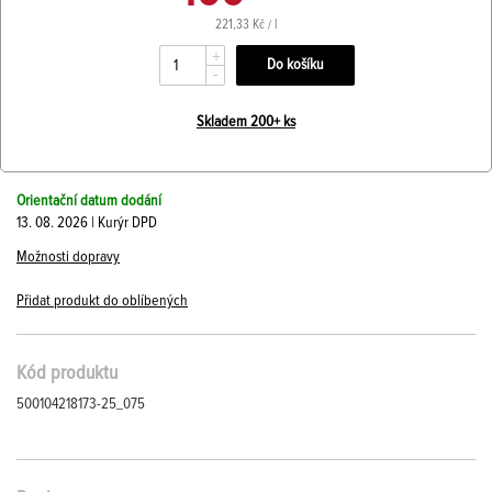
221,33 Kč / l
+
-
Skladem 200+ ks
Orientační datum dodání
13. 08. 2026 | Kurýr DPD
Možnosti dopravy
Přidat produkt do oblíbených
Kód produktu
500104218173-25_075