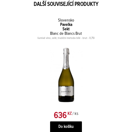
DALŠÍ SOUVISEJÍCÍ PRODUKTY
Slovensko
Pavelka
Sekt
Blanc de Blancs Brut
šumivé víno, sekt, tradiční metoda bílé - brut - 0,75l
636
Kč
/ ks