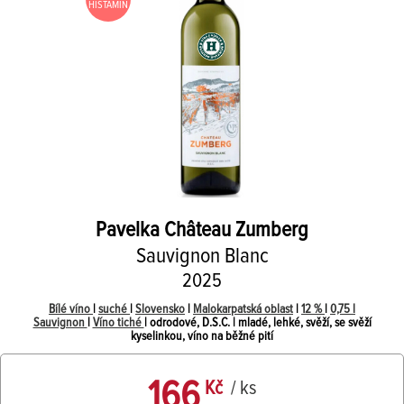
HISTAMIN
Pavelka
Château Zumberg
Sauvignon Blanc
2025
Bílé víno
|
suché
|
Slovensko
|
Malokarpatská oblast
|
12 %
|
0,75 l
Sauvignon
|
Víno tiché
| odrodové, D.S.C. | mladé, lehké, svěží, se svěží
kyselinkou, víno na běžné pití
166
Kč
/ ks