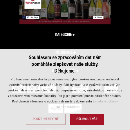
KATEGORIE
INFORMACE
Souhlasem se zpracováním dat nám
pomáháte zlepšovat naše služby.
Děkujeme.
WINEPLANET.CZ
Pro fungování naší stránky používáme nezbytné cookies umožňující realizovat
základní funkcionality webové stránky. Rádi bychom také využívali dobrovolných
cookies, které nám pomohou zlepšit fungování eshopu, uživatelskou zkušenost a
zobrazovat vám relevantní nabídky. Pro jejich povolení prosím odklikněte souhlas.
Podrobnější informace o cookies naleznete v dokumentu
Zásadami ochrany
osobních údajů.
POUZE NEZBYTNÉ
PŘIJMOUT VŠE