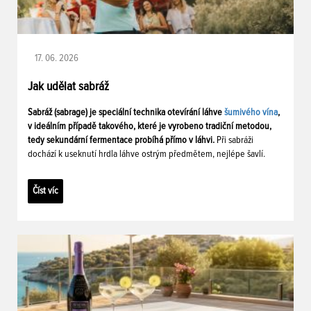
17. 06. 2026
Jak udělat sabráž
Sabráž (sabrage) je speciální technika otevírání láhve
šumivého vína
,
v ideálním případě takového, které je vyrobeno tradiční metodou,
tedy sekundární fermentace probíhá přímo v láhvi.
Při sabráži
dochází k useknutí hrdla láhve ostrým předmětem, nejlépe šavlí.
Číst víc