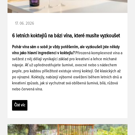
17. 06. 2026
6 letních koktejlů na bázi vína, které musíte vyzkoušet
Pohár vína sám o sobě je vždy potěšením, ale vyzkoušeli jste někdy
víno jako hlavní ingredienci v koktejlu?
Přirozená komplexnost vína a
svěžest z něj dělají vynikající základ pro kreativní a lehce míchané
nápoje. Ať už upřednostňujete šumivé, ovocné nebo s nádechem
pepře, pro každou příležitost existuje vinný koktejl. Od klasických až
po výrazné. Koktejly, nabízejí výborné osvěžení během letních dnů a
kreativní způsob, jak si vychutnat svá oblíbená šumivá, bílá, růžová
nebo červená vína.
Číst víc