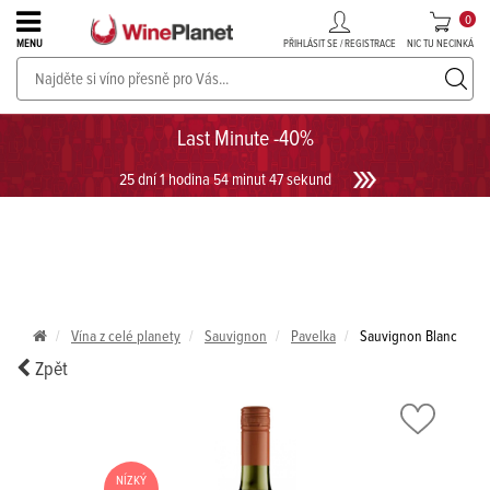
0
PŘIHLÁSIT SE / REGISTRACE
NIC TU NECINKÁ
MENU
PROSECCO v akci až do -30%!
UKÁZAT PROSECCO
Last Minute -40%
25 dní 1 hodina 54 minut 47 sekund
Vína z celé planety
Sauvignon
Pavelka
Sauvignon Blanc
Zpět
NÍZKÝ