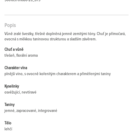
500103701086-20_075
Popis
Vůně zralé švestky, třešně doplněná jemně zemitými tóny. Chuť je přímočará,
ovocná s měkkou taninovou strukturou a sladším závěrem.
Chuť a vůně
třešeň, florální aroma
Charakter vína
plnější víno, s ovocně kořenitým charakterem a přiměřenými taniny
Kyselinky
osvěžující, nevtíravé
Taniny
jemné, zapracované, integrované
Tělo
lehčí