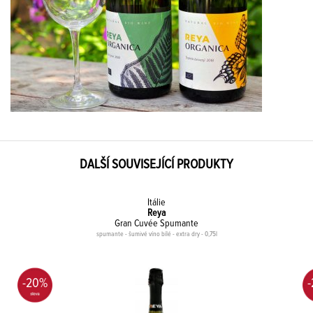
DALŠÍ SOUVISEJÍCÍ PRODUKTY
Itálie
Reya
Gran Cuvée Spumante
spumante - šumivé víno bílé - extra dry - 0,75l
-20%