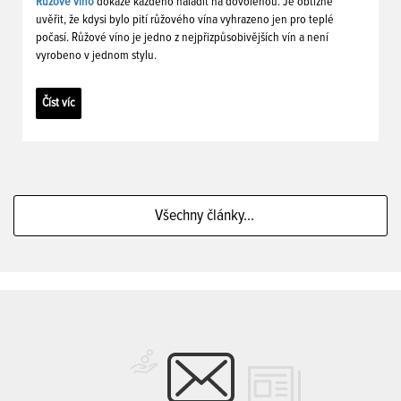
Růžové víno
dokáže každého naladit na dovolenou. Je obtížné
uvěřit, že kdysi bylo pití růžového vína vyhrazeno jen pro teplé
počasí. Růžové víno je jedno z nejpřizpůsobivějších vín a není
vyrobeno v jednom stylu.
Číst víc
Všechny články...