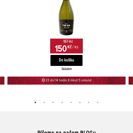
187 Kč
150
Kč
/ ks
Skladem
23 dní 14 hodin 8 minut 5 sekund