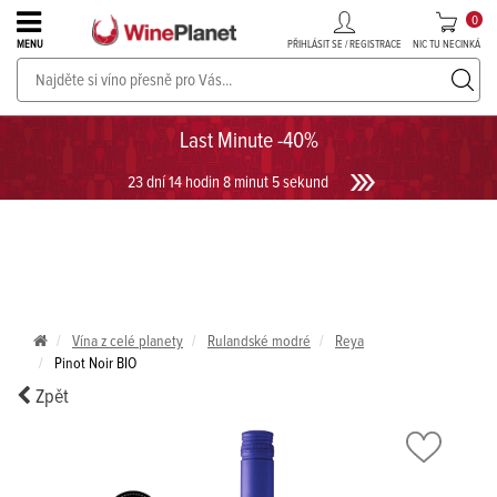
0
PŘIHLÁSIT SE / REGISTRACE
NIC TU NECINKÁ
MENU
PROSECCO v akci až do -30%!
UKÁZAT PROSECCO
Last Minute -40%
23 dní 14 hodin 8 minut 5 sekund
Vína z celé planety
Rulandské modré
Reya
Pinot Noir BIO
Zpět