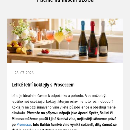
Píšeme na našem BLOGu
28. 07. 2026
Lehké letní koktejly s Proseccem
Léto je ideálním časem k odpočinku a pohodu. A co může být
lepšího než osvěžující koktejl, kterým oslavíme toto roční období?
Koktejly na bázi šumivého vína v létě působí lehce a obsahují méně
alkoholu.
Přestože na přípravu nápojů jako Aperol Spritz, Bellini či
Mimosa můžeme použít i jiná šumivá vína, nejčastěji sáhneme právě
po
Proseccu
. Toto italské šumivé víno vyniká svěžestí, díky čemuž se