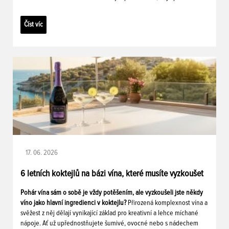
Číst víc
17. 06. 2026
6 letních koktejlů na bázi vína, které musíte vyzkoušet
Pohár vína sám o sobě je vždy potěšením, ale vyzkoušeli jste někdy
víno jako hlavní ingredienci v koktejlu?
Přirozená komplexnost vína a
svěžest z něj dělají vynikající základ pro kreativní a lehce míchané
nápoje. Ať už upřednostňujete šumivé, ovocné nebo s nádechem