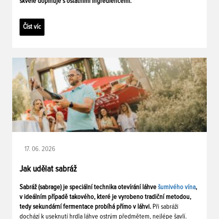
skvěle doplňuje s ostatními ingrediencemi.
Číst víc
17. 06. 2026
Jak udělat sabráž
Sabráž (sabrage) je speciální technika otevírání láhve
šumivého vína
,
v ideálním případě takového, které je vyrobeno tradiční metodou,
tedy sekundární fermentace probíhá přímo v láhvi.
Při sabráži
dochází k useknutí hrdla láhve ostrým předmětem, nejlépe šavlí.