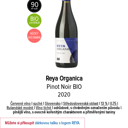
90
BIO
certifikát
NÍZKÝ
HISTAMIN
Reya
Organica
Pinot Noir BIO
2020
Červené víno
|
suché
|
Slovensko
|
Středoslovenská oblast
|
13 %
|
0,75 l
Rulandské modré
|
Víno tiché
| odrůdové, s chráněným označením původu |
plnější víno, s ovocně kořenitým charakterem a přiměřenými taniny
Můžete si přikoupit
dárkovou tašku s logem REYA.