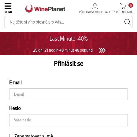
0
PŘIHLÁSIT SE / REGISTRACE
NIC TU NECINKÁ
MENU
PROSECCO v akci až do -30%!
UKÁZAT PROSECCO
Last Minute -40%
25 dní 21 hodin 49 minut 48 sekund
Přihlásit se
E-mail
Heslo
Zapamatovat si mě