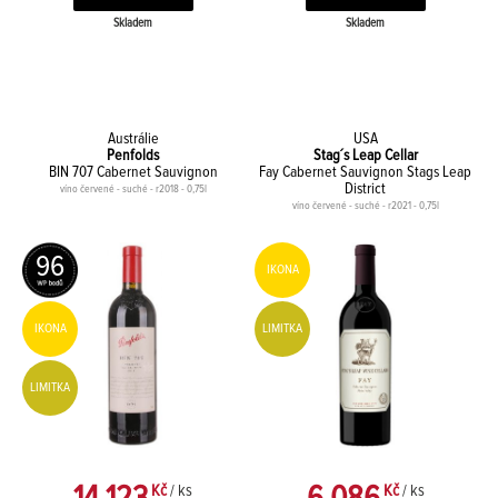
Skladem
Skladem
Austrálie
USA
Penfolds
Stag´s Leap Cellar
BIN 707 Cabernet Sauvignon
Fay Cabernet Sauvignon Stags Leap
District
víno červené - suché - r2018 - 0,75l
víno červené - suché - r2021 - 0,75l
96
IKONA
LIMITKA
IKONA
LIMITKA
Kč
/ ks
Kč
/ ks