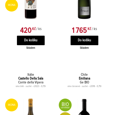
IKONA
420
1 765
Kč
/ ks
Kč
/ ks
Skladem
Skladem
Itálie
Chile
Castello Della Sala
Emiliana
Conte della Vipera
Ge BIO
víno bílé - suché - r2023 - 0,75l
víno červené - suché - r2018 - 0,75l
BIO
IKONA
certifikát