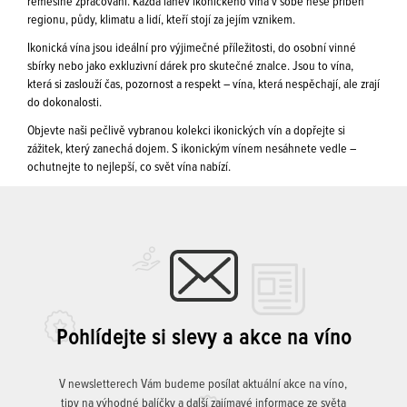
řemeslné zpracování. Každá láhev ikonického vína v sobě nese příběh
regionu, půdy, klimatu a lidí, kteří stojí za jejím vznikem.
Ikonická vína jsou ideální pro výjimečné příležitosti, do osobní vinné
sbírky nebo jako exkluzivní dárek pro skutečné znalce. Jsou to vína,
která si zaslouží čas, pozornost a respekt – vína, která nespěchají, ale zrají
do dokonalosti.
Objevte naši pečlivě vybranou kolekci ikonických vín a dopřejte si
zážitek, který zanechá dojem. S ikonickým vínem nesáhnete vedle –
ochutnejte to nejlepší, co svět vína nabízí.
Pohlídejte si slevy a akce na víno
V newsletterech Vám budeme posílat aktuální akce na víno,
tipy na výhodné balíčky a další zajímavé informace ze světa