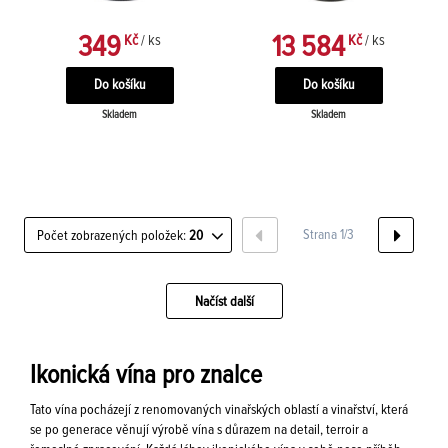
349
13 584
Kč
/ ks
Kč
/ ks
Skladem
Skladem
Strana 1/3
Počet zobrazených položek:
20
Načíst další
Ikonická vína pro znalce
Tato vína pocházejí z renomovaných vinařských oblastí a vinařství, která
se po generace věnují výrobě vína s důrazem na detail, terroir a