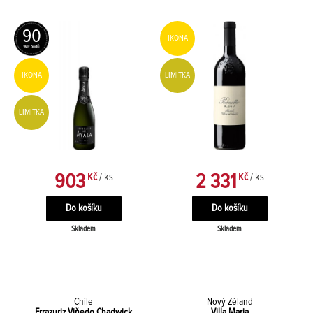
90
IKONA
LIMITKA
IKONA
LIMITKA
903
2 331
Kč
/ ks
Kč
/ ks
Skladem
Skladem
Chile
Nový Zéland
Errazuriz Viňedo Chadwick
Villa Maria