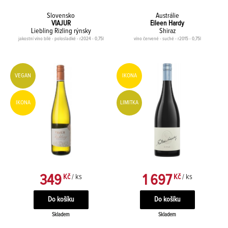
Slovensko
Austrálie
VIAJUR
Eileen Hardy
Liebling Rizling rýnsky
Shiraz
jakostní víno bílé - polosladké - r2024 - 0,75l
víno červené - suché - r2015 - 0,75l
VEGAN
IKONA
IKONA
LIMITKA
349
1 697
Kč
/ ks
Kč
/ ks
Skladem
Skladem