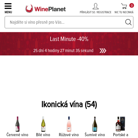
0
PŘIHLÁSIT SE / REGISTRACE
NIC TU NECINKÁ
MENU
PROSECCO v akci až do -30%!
UKÁZAT PROSECCO
Last Minute -40%
25 dní 4 hodiny 27 minut 35 sekund
Ikonická vína
(54)
Červené víno
Bílé víno
Růžové víno
Šumivé víno
Portské a