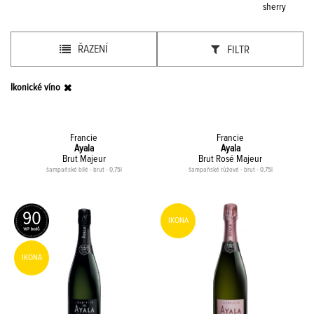
sherry
ŘAZENÍ
FILTR
Ikonické víno
Francie
Francie
Ayala
Ayala
Brut Majeur
Brut Rosé Majeur
šampaňské bílé - brut - 0,75l
šampaňské růžové - brut - 0,75l
90
IKONA
IKONA