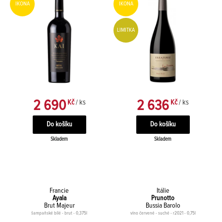
IKONA
IKONA
LIMITKA
2 690
2 636
Kč
/ ks
Kč
/ ks
Skladem
Skladem
Francie
Itálie
Ayala
Prunotto
Brut Majeur
Bussia Barolo
šampaňské bílé - brut - 0,375l
víno červené - suché - r2021 - 0,75l