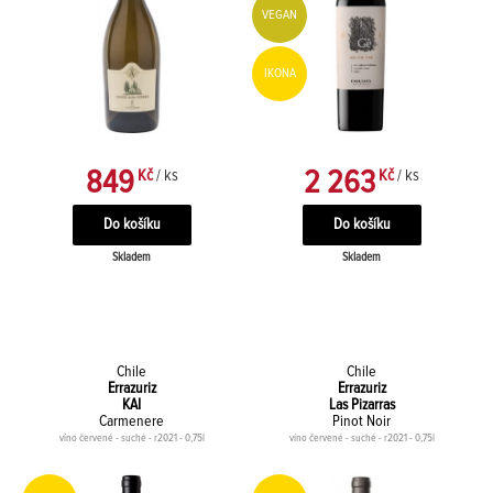
VEGAN
IKONA
849
2 263
Kč
/ ks
Kč
/ ks
Skladem
Skladem
Chile
Chile
Errazuriz
Errazuriz
KAI
Las Pizarras
Carmenere
Pinot Noir
víno červené - suché - r2021 - 0,75l
víno červené - suché - r2021 - 0,75l