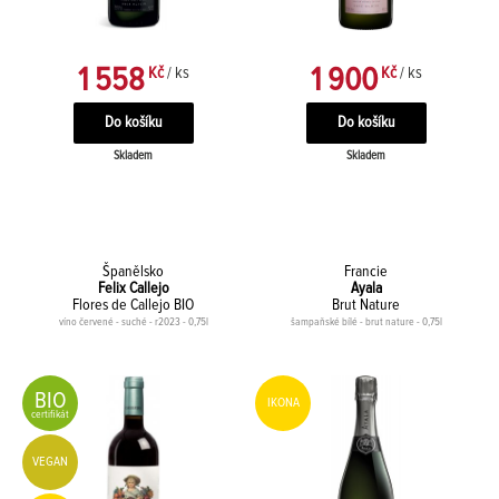
1 558
1 900
Kč
/ ks
Kč
/ ks
Skladem
Skladem
Španělsko
Francie
Felix Callejo
Ayala
Flores de Callejo BIO
Brut Nature
víno červené - suché - r2023 - 0,75l
šampaňské bílé - brut nature - 0,75l
BIO
IKONA
certifikát
VEGAN