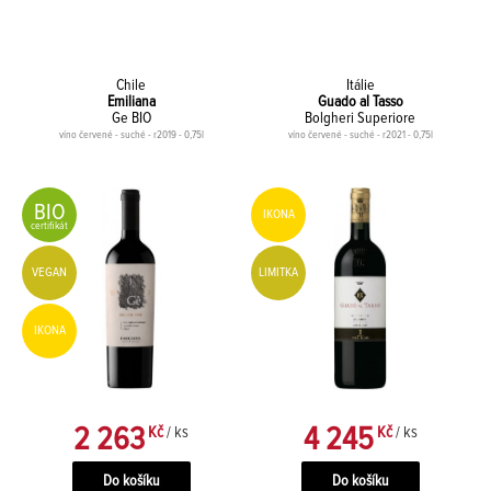
Chile
Itálie
Emiliana
Guado al Tasso
Ge BIO
Bolgheri Superiore
víno červené - suché - r2019 - 0,75l
víno červené - suché - r2021 - 0,75l
BIO
IKONA
certifikát
VEGAN
LIMITKA
IKONA
2 263
4 245
Kč
/ ks
Kč
/ ks