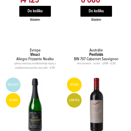
14 123
6 086
Skladem
Skladem
Evropa
Austrálie
Vinuci
Penfolds
Allegro Frizzante Nealko
BIN 707 Cabernet Sauvignon
sýtený miešaný nealkoholický nápoj z
víno červené - suché - r2019 - 0,75l
odalkoholizovaného vína bílé - 0,75l
NEALKO
IKONA
IKONA
LIMITKA