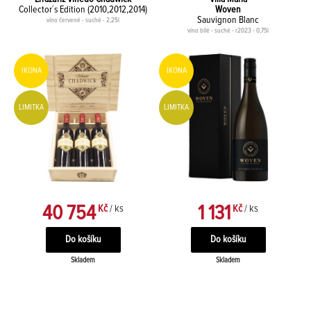
Collector´s Edition (2010,2012,2014)
Woven
Sauvignon Blanc
víno červené - suché - 2,25l
víno bílé - suché - r2023 - 0,75l
IKONA
IKONA
LIMITKA
LIMITKA
40 754
1 131
Kč
/ ks
Kč
/ ks
Skladem
Skladem