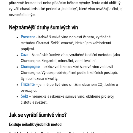
přirozeně fermentací nebo přidáním během výroby. Tento oxid uhličitý
vytváří charakteristické perlení a „bublinky“, které víno osvěžují a činí jej
nezaměnitelným.
Nejznámější druhy šumivých vín
Prosecco
- italské šumivé víno z oblasti Veneto, vyráběné
metodou Charmat. Svěží, ovocné, ideální pro každodenní
popíjení.
Cava
– španělské šumivé víno, vyráběné tradiční metodou jako
Champagne. Elegantní, minerální, velmi kvalitní.
Champagne
– exkluzivní francouzské šumivé víno z oblasti
Champagne. Výroba probíhá přísně podle tradičních postupů.
Symbol luxusu a kvality.
Frizzante
– jemně perlivé víno s nižším obsahem CO₂. Lehké a
osvěžující.
Sekt
– německé a rakouské šumivé víno, oblíbené pro svoji
čistotu a svěžest.
Jak se vyrábí šumivé víno?
Existuje několik výrobních metod: