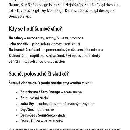
Nature, 3 až 6 g/l dossage Extra Brut. Nejběžnější Brut 6 a 12 g/l dossage,
Extra Dry 12 až 17 g/l, Dry 17 až 32 g/l. Demi-sec 32 až 50 g/l dossage a
Doux 50 a více.
Kdy se hodí šumivé víno?
Na oslavy
– narozeniny, svatby, Silvestr, promoce
Jako aperitiv
– před jídlem k povzbuzení chuti
Na brunch či snídani
– s pomerančovým džusem jako mimosa
K dezertům
– například. sladká šumivá vína s ovocem, dorty
Jen tak
– kdykoli chcete osvěžit den
Suché, polosuché či sladké?
Šumivá vína se dělí i podle obsahu zbytkového cukru:
Brut Nature / Zero Dosage
– zcela suché
Brut
– velmi suché
Extra Dry
– suché, ale s jemně ovocným zbytkem
Dry / Sec
– polosuché
Demi-Sec / Semi-Sec
o - sladší
Doux / Dulce
– velmi sladké