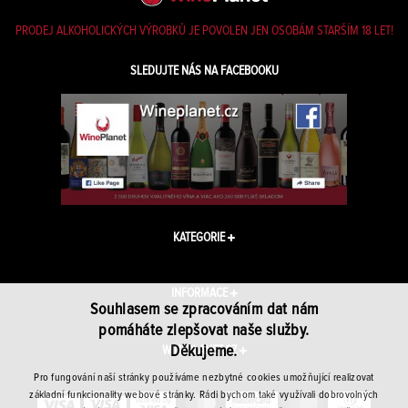
PRODEJ ALKOHOLICKÝCH VÝROBKŮ JE POVOLEN JEN OSOBÁM STARŠÍM 18 LET!
SLEDUJTE NÁS NA FACEBOOKU
KATEGORIE
INFORMACE
Souhlasem se zpracováním dat nám
pomáháte zlepšovat naše služby.
Děkujeme.
WINEPLANET.CZ
Pro fungování naší stránky používáme nezbytné cookies umožňující realizovat
základní funkcionality webové stránky. Rádi bychom také využívali dobrovolných