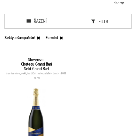
sherry
ŘAZENÍ
FILTR
Sekty a šampaňské
Furmint
Slovensko
Chateau Grand Bari
Sekt Grand Bari
šumivé víno, sekt, tradiční metoda bílé - brut - r2019
- 0,75l