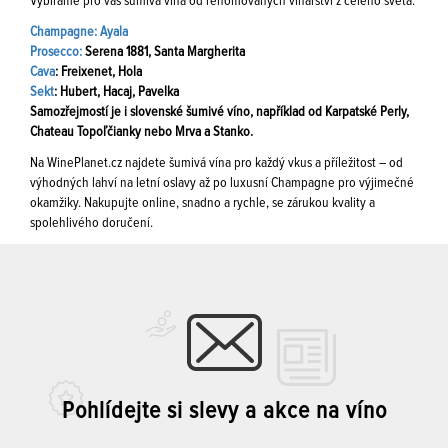
Vybíráme pro vás šumivá vína od renomovaných vinařství z celého světa:
Champagne: Ayala
Prosecco:
Serena 1881, Santa Margherita
Cava
: Freixenet, Hola
Sekt
: Hubert, Hacaj, Pavelka
Samozřejmostí je i slovenské šumivé víno, například od Karpatské Perly,
Chateau Topoľčianky nebo Mrva a Stanko.
Na WinePlanet.cz najdete šumivá vína pro každý vkus a příležitost – od
výhodných lahví na letní oslavy až po luxusní Champagne pro výjimečné
okamžiky. Nakupujte online, snadno a rychle, se zárukou kvality a
spolehlivého doručení.
Pohlídejte si slevy a akce na víno