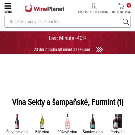
0
PŘIHLÁSIT SE / REGISTRACE
NIC TU NECINKÁ
MENU
PROSECCO v akci až do -30%!
UKÁZAT PROSECCO
Last Minute -40%
23 dní 7 hodin 58 minut 30 sekund
Vína Sekty a šampaňské, Furmint
(1)
Červené víno
Bílé víno
Růžové víno
Šumivé víno
Portské a