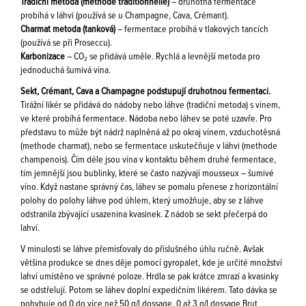
Tradiční metoda (methode traditionnelle)
– druhotná fermentace
probíhá v láhvi (používá se u Champagne, Cava, Crémant).
Charmat metoda (tanková)
– fermentace probíhá v tlakových tancích
(používá se při Proseccu).
Karbonizace
– CO₂ se přidává uměle. Rychlá a levnější metoda pro
jednoduchá šumivá vína.
Sekt, Crémant, Cava a Champagne podstupují druhotnou fermentaci.
Tirážní likér se přidává do nádoby nebo láhve (tradiční metoda) s vínem,
ve které probíhá fermentace. Nádoba nebo láhev se poté uzavře. Pro
představu to může být nádrž naplněná až po okraj vínem, vzduchotěsná
(methode charmat), nebo se fermentace uskutečňuje v láhvi (methode
champenois). Čím déle jsou vína v kontaktu během druhé fermentace,
tím jemnější jsou bublinky, které se často nazývají mousseux – šumivé
víno. Když nastane správný čas, láhev se pomalu přenese z horizontální
polohy do polohy láhve pod úhlem, který umožňuje, aby se z láhve
odstranila zbývající usazenina kvasinek. Z nádob se sekt přečerpá do
lahví.
V minulosti se láhve přemísťovaly do příslušného úhlu ručně. Avšak
většina produkce se dnes děje pomocí gyropalet, kde je určité množství
lahví umístěno ve správné poloze. Hrdla se pak krátce zmrazí a kvasinky
se odstřelují. Potom se láhev doplní expedičním likérem. Tato dávka se
pohybuje od 0 do více než 50 g/l dossage. 0 až 3 g/l dossage Brut